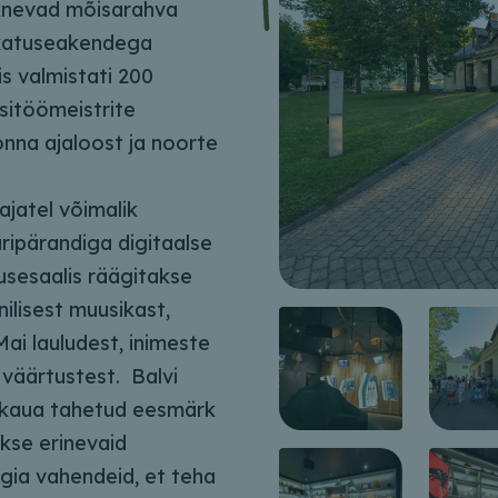
iknevad mõisarahva
a katuseakendega
is valmistati 200
äsitöömeistrite
onna ajaloost ja noorte
ajatel võimalik
ripärandiga digitaalse
usesaalis räägitakse
nilisest muusikast,
ai lauludest, inimeste
väärtustest. Balvi
 kaua tahetud eesmärk
kse erinevaid
gia vahendeid, et teha