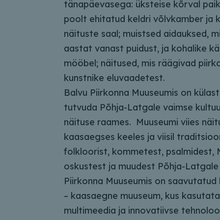
tänapäevasega: üksteise kõrval pa
poolt ehitatud keldri võlvkamber j
näituste saal; muistsed aidauksed, m
aastat vanast puidust, ja kohalike k
mööbel; näitused, mis räägivad piirk
kunstnike eluvaadetest.
Balvu Piirkonna Muuseumis on külast
tutvuda Põhja-Latgale vaimse kultuu
näituse raames. Muuseumi viies näit
kaasaegses keeles ja viisil traditsioo
folkloorist, kommetest, psalmidest, M
oskustest ja muudest Põhja-Latgale 
Piirkonna Muuseumis on saavutatud
– kaasaegne muuseum, kus kasutata
multimeedia ja innovatiivse tehnoloo