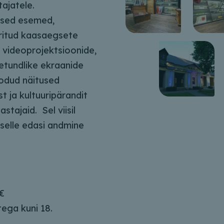
tajatele.
tsed esemed,
ritud kaasaegsete
 videoprojektsioonide,
utetundlike ekraanide
odud näitused
ist ja kultuuripärandit
stajaid. Sel viisil
 selle edasi andmine
 €
tega kuni 18.