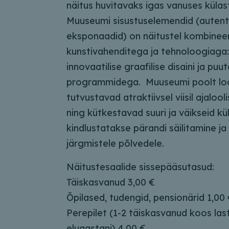
näitus huvitavaks igas vanuses külas
Muuseumi sisustuselemendid (auten
eksponaadid) on näitustel kombinee
kunstivahenditega ja tehnoloogiaga:
innovaatilise graafilise disaini ja pu
programmidega. Muuseumi poolt lo
tutvustavad atraktiivsel viisil ajalool
ning kütkestavad suuri ja väikseid küla
kindlustatakse pärandi säilitamine ja
järgmistele põlvedele.
Näitustesaalide sissepääsutasud:
Täiskasvanud 3,00 €
Õpilased, tudengid, pensionärid 1,00
Perepilet (1-2 täiskasvanud koos las
eluaastani) 4,00 €