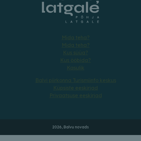
Mida teha?
Mida teha?
Kus süüa?
Kus ööbida?
Kasulik
Balvi piirkonna Turismiinfo keskus
Küpsiste eeskirjad
Privaatsuse eeskirjad
2026, Balvu novads