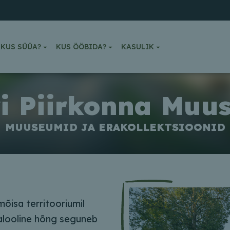
KUS SÜÜA?
KUS ÖÖBIDA?
KASULIK
vi Piirkonna Muu
MUUSEUMID JA ERAKOLLEKTSIOONID
õisa territooriumil
jalooline hõng seguneb