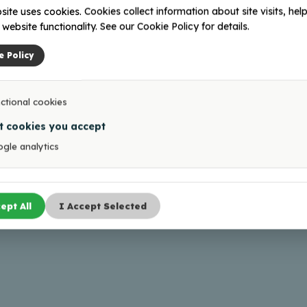
adustega isikud.
site uses cookies. Cookies collect information about site visits, help
l): muuseumi ruumides;
website functionality. See our Cookie Policy for details.
lasgruppidele 15 €).
e Policy
nt ürituste,
ctional cookies
t cookies you accept
gle analytics
Kontaktid
ejs@balvi.lv
164521430; 28352770
ept All
I Accept Selected