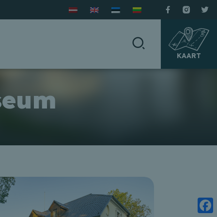
KAART
seum