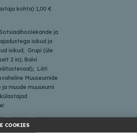
staja kohta) 1,00 €
 Sotsiaalhoolekande ja
ajadustega isikud ja
tud isikud; Grupi (üle
lt 2 in); Balvi
näitustesaal); Läti
svaheline Muuseumide
e ja muude muuseumi
 külastajad
e!
õimalik külastada ka
E COOKIES