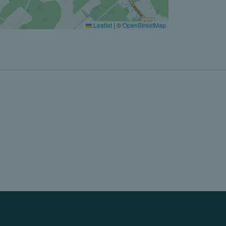
Leaflet
|
©
OpenStreetMap