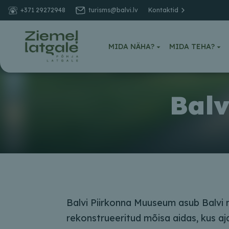
+371 29272948
turisms@balvi.lv
Kontaktid
MIDA NÄHA?
MIDA TEHA?
Bal
Balvi Piirkonna Muuseum asub Balvi m
rekonstrueeritud mõisa aidas, kus a