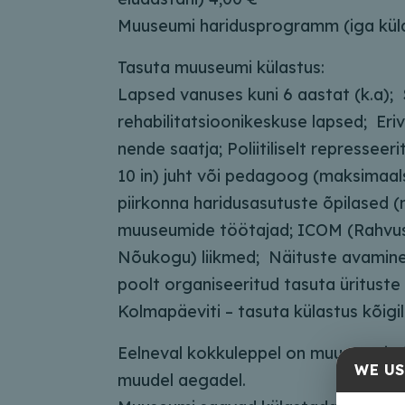
Muuseumi haridusprogramm (iga küla
Tasuta muuseumi külastus:
Lapsed vanuses kuni 6 aastat (k.a);
rehabilitatsioonikeskuse lapsed; Eriv
nende saatja; Poliitiliselt represseeri
10 in) juht või pedagoog (maksimaalse
piirkonna haridusasutuste õpilased (
muuseumide töötajad; ICOM (Rahvu
Nõukogu) liikmed; Näituste avamin
poolt organiseeritud tasuta ürituste
Kolmapäeviti – tasuta külastus kõigil
Eelneval kokkuleppel on muuseumi v
WE US
muudel aegadel.