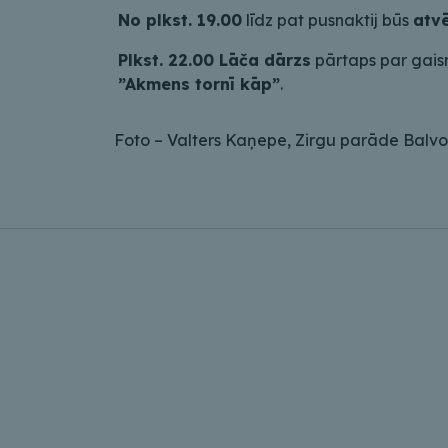
No plkst. 19.00
līdz pat pusnaktij būs
atv
Plkst. 22.00 Lāča dārzs
pārtaps par gaism
”Akmens tornī kāp”
.
Foto – Valters Kaņepe, Zirgu parāde Balvo