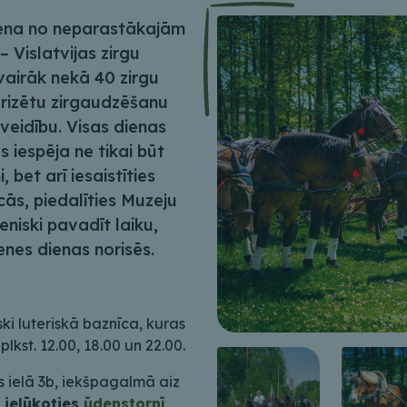
viena no neparastākajām
 Vislatvijas zirgu
vairāk nekā 40 zirgu
larizētu zirgaudzēšanu
zveidību. Visas dienas
iespēja ne tikai būt
 bet arī iesaistīties
cās, piedalīties Muzeju
iski pavadīt laiku,
nes dienas norisēs.
ki luteriskā baznīca, kuras
st. 12.00, 18.00 un 22.00.
s ielā 3b, iekšpagalmā aiz
a
ielūkoties
ūdenstornī