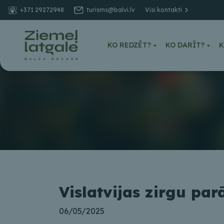
+371 29272948
turisms@balvi.lv
Visi kontakti
KO REDZĒT?
KO DARĪT?
K
Vislatvijas zirgu pa
06/05/2025