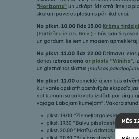
“Horizonts”
un uzkāpt līdz otrā līmeņa pla
skatam paveras plašums pāri ikdienai.
No plkst. 10.00 līdz 15.00
Krāmu tirdziņ
(
Partizānu iela 5, Balvi
) – būs gan tirgošan
un gardumi lieliem un maziem apmeklētāj
No plkst. 11.00 līdz 22.00
Dzirnavu ielas
doties
izbraucienā
ar plostu ”Vilnītis”
, 
un gleznainos skatus
(maksas pakalpojum
No plkst. 11.00
apmeklētājiem būs
atvēr
kur varēs apskatīt pastāvīgās ekspozīcijas,
notikumam sagatavotu izstādi par zirgu ap
vajaga Labajam kumeļam”. Vakara stundās m
plkst. 19.00 ”Ziemeļlatgales kultūras 
MĒS I
plkst. 19.30 ”Balvu pilsētas stāsts”
plkst. 20.00 ”Matīsu dzimtas stāsts”
plkst. 20.30 ”Brīvības stāsts”
Mēs izm