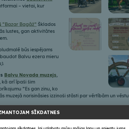
tformai – vietai, kur
š
“Bazar Bagāž”
Šklados
ās lustes, gan aktivitātes
iem.
 pludmalē būs iespējams
izbaudot Balvu ezera mieru
s)
.
ts
Balvu Novada muzejs
,
 kā arī īpaši šim
rīkojumu ”Es gan zinu, ko
uzejā norisināsies izzinoši stāsti par vērtībām un vēstur
mantojuma stāsts”
ZMANTOJAM SĪKDATNES
antojam sīkdatnes, lai uzlabotu mūsu mājas lapu un sniegtu jums