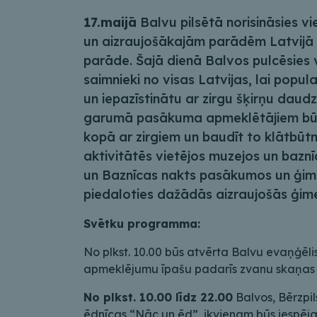
17.maijā
Balvu pilsētā norisināsies 
un aizraujošākajām parādēm Latvijā –
parāde. Šajā dienā Balvos pulcēsies 
saimnieki no visas Latvijas, lai popu
un iepazīstinātu ar zirgu šķirņu daud
garumā pasākuma apmeklētājiem būs 
kopā ar zirgiem un baudīt to klātbūtni,
aktivitātēs vietējos muzejos un baznī
un Baznīcas nakts pasākumos un ģimen
piedaloties dažādās aizraujošās ģime
Svētku programma:
No plkst. 10.00 būs atvērta Balvu evaņģēlis
apmeklējumu īpašu padarīs zvanu skaņas plk
No plkst. 10.00 līdz 22.00
Balvos, Bērzpil
ēdnīcas “Nāc un ēd”, ikvienam būs iespēj