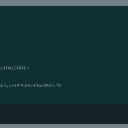
AKTUALITĀTES
IEKĻŪSTAMĪBAS PAZIŅOJUMS