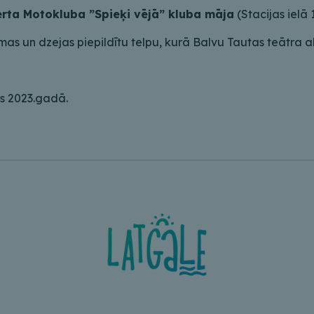
ērta Motokluba ”Spieķi vējā” kluba māja
(Stacijas ielā 1
as un dzejas piepildītu telpu, kurā Balvu Tautas teātra a
s 2023.gadā.