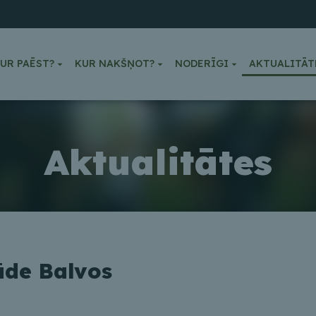
UR PAĒST?
KUR NAKŠŅOT?
NODERĪGI
AKTUALITĀT
Aktualitātes
rāde Balvos