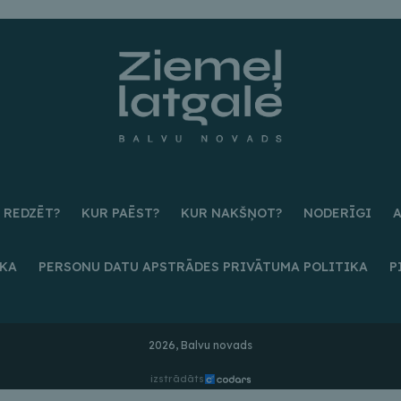
 REDZĒT?
KUR PAĒST?
KUR NAKŠŅOT?
NODERĪGI
IKA
PERSONU DATU APSTRĀDES PRIVĀTUMA POLITIKA
P
2026, Balvu novads
izstrādāts