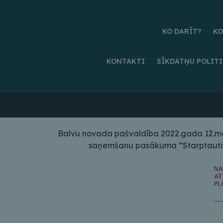
KO DARĪT?
KO
KONTAKTI
SĪKDATŅU POLIT
Balvu novada pašvaldība 2022.gada 12.maij
saņemšanu pasākuma “Starptautiskā