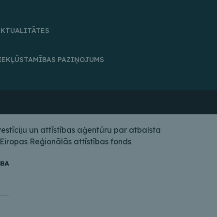
AKTUALITĀTES
IEKĻŪSTAMĪBAS PAZIŅOJUMS
tīciju un attīstības aģentūru par atbalsta
iropas Reģionālās attīstības fonds