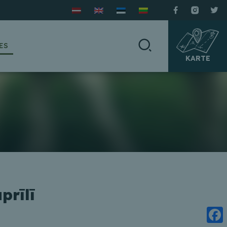
ES
KARTE
prīlī