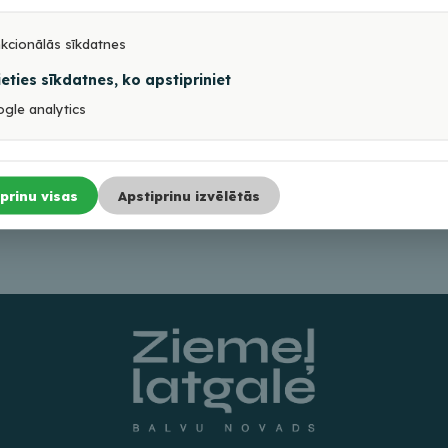
kcionālās sīkdatnes
ieties sīkdatnes, ko apstipriniet
gle analytics
prinu visas
Apstiprinu izvēlētās