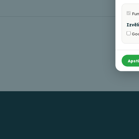
Fun
Izvēl
Goo
Apsti