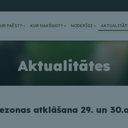
UR PAĒST?
KUR NAKŠŅOT?
NODERĪGI
AKTUALITĀT
Aktualitātes
zonas atklāšana 29. un 30.a