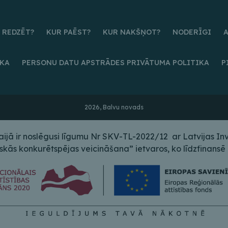
 REDZĒT?
KUR PAĒST?
KUR NAKŠŅOT?
NODERĪGI
IKA
PERSONU DATU APSTRĀDES PRIVĀTUMA POLITIKA
P
2026, Balvu novads
ā ir noslēgusi līgumu Nr SKV-TL-2022/12 ar Latvijas Inves
s konkurētspējas veicināšana” ietvaros, ko līdzfinansē E