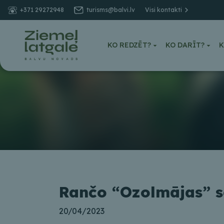
+371 29272948
turisms@balvi.lv
Visi kontakti
KO REDZĒT?
KO DARĪT?
K
Rančo “Ozolmājas” se
20/04/2023