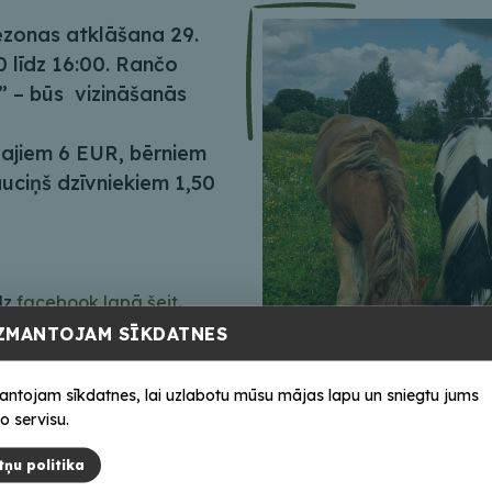
ezonas atklāšana 29.
00 līdz 16:00. Rančo
” – būs vizināšanās
jiem 6 EUR, bērniem
uciņš dzīvniekiem 1,50
dz
facebook lapā šeit
.
ZMANTOJAM SĪKDATNES
antojam sīkdatnes, lai uzlabotu mūsu mājas lapu un sniegtu jums
o servisu.
tņu politika