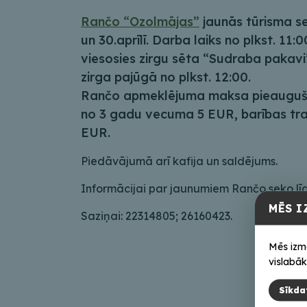
Rančo “Ozolmājas”
jaunās tūrisma s
un 30.aprīlī. Darba laiks no plkst. 11:
viesosies zirgu sēta “Sudraba pakavi
zirga pajūgā no plkst. 12:00.
Rančo apmeklējuma maksa pieauguša
no 3 gadu vecuma 5 EUR, barības tra
EUR.
Piedāvājumā arī kafija un saldējums.
Informācijai par jaunumiem Rančo seko lī
MĒS I
Saziņai: 22314805; 26160423.
Mēs izm
vislabāk
Sīkda