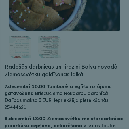
Radošās darbnīcas un tirdziņi Balvu novadā
Ziemassvētku gaidīšanas laikā:
7.decembrī 10:00 Tamborētu eglīšu rotājumu
gatavošana
Briežuciema Rokdarbu darbnīcā
Dalības maksa 3 EUR; iepriekšēja pieteikšanās:
25444621
8.decembrī 18:00 Ziemassvētku meistardarbnīca:
piparkūku cepšana, dekorēšana
Vīksnas Tautas