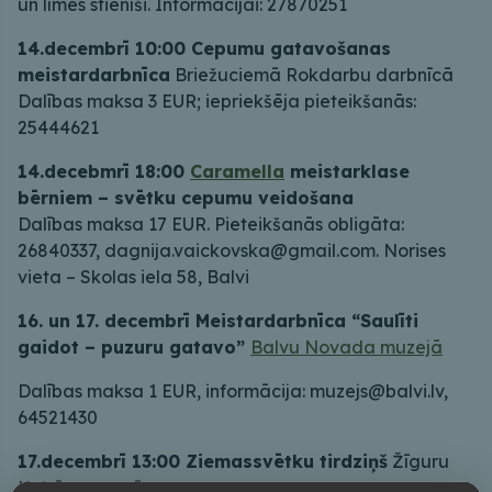
un līmes stienīši. Informācijai: 27870251
14.decembrī 10:00 Cepumu gatavošanas
meistardarbnīca
Briežuciemā Rokdarbu darbnīcā
Dalības maksa 3 EUR; iepriekšēja pieteikšanās:
25444621
14.decebmrī 18:00
Caramella
meistarklase
bērniem – svētku cepumu veidošana
Dalības maksa 17 EUR. Pieteikšanās obligāta:
26840337, dagnija.vaickovska@gmail.com. Norises
vieta – Skolas iela 58, Balvi
16. un 17. decembrī Meistardarbnīca “Saulīti
gaidot – puzuru gatavo”
Balvu Novada muzejā
Dalības maksa 1 EUR, informācija: muzejs@balvi.lv,
64521430
17.decembrī 13:00 Ziemassvētku tirdziņš
Žīguru
Kultūras namā