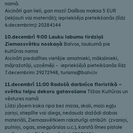
namā.
Aicināti gan lieli, gan mazi! Dalības maksa 5 EUR
(iekļauti visi materiāli); iepriekšēja pieteikšanās (līdz
6.decembrim): 20284144
10.decembrī 9:00 Lauku labumu tirdziņš
Ziemassvētku noskaņā
Balvos, laukumā pie
kultūras nama
Aicināti piedalīties vietējie amatnieki, mākslinieki,
mājražotāji, uzņēmēji – iepriekšējā pieteikšanās līdz
7.decembrim: 29272948, turisms@balvi.lv
11.decembrī 11:00 Radošā darbnīca floristikā –
svētku telpu dekoru gatavošana
Tilžas Kultūras un
vēstures namā
Līdzi jāņem koka ripa bez mizas, skali, mazi egļu
zariņi, stieplīte vai diegs, nedaudz dažādi dabas
materiāli, Ziemassvētkiem raksturīgi atribūti (zvaniņi,
putniņi, ogas, sniegpārslas u.c.), karstā līmes pistole