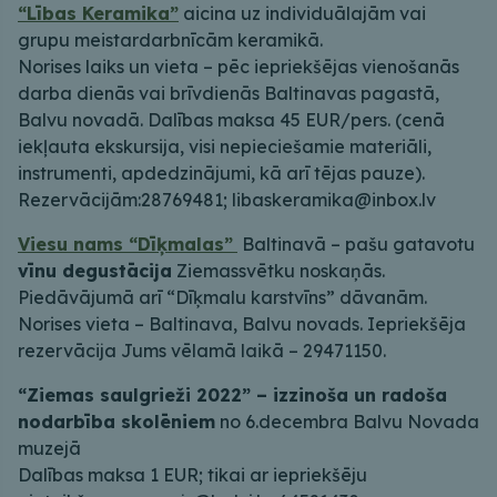
“Lības Keramika”
aicina uz individuālajām vai
grupu meistardarbnīcām keramikā.
Norises laiks un vieta – pēc iepriekšējas vienošanās
darba dienās vai brīvdienās Baltinavas pagastā,
Balvu novadā. Dalības maksa 45 EUR/pers. (cenā
iekļauta ekskursija, visi nepieciešamie materiāli,
instrumenti, apdedzinājumi, kā arī tējas pauze).
Rezervācijām:28769481; libaskeramika@inbox.lv
Viesu nams “Dīķmalas”
Baltinavā – pašu gatavotu
vīnu degustācija
Ziemassvētku noskaņās.
Piedāvājumā arī “Dīķmalu karstvīns” dāvanām.
Norises vieta – Baltinava, Balvu novads. Iepriekšēja
rezervācija Jums vēlamā laikā – 29471150.
“Ziemas saulgrieži 2022” – izzinoša un radoša
nodarbība skolēniem
no 6.decembra Balvu Novada
muzejā
Dalības maksa 1 EUR; tikai ar iepriekšēju