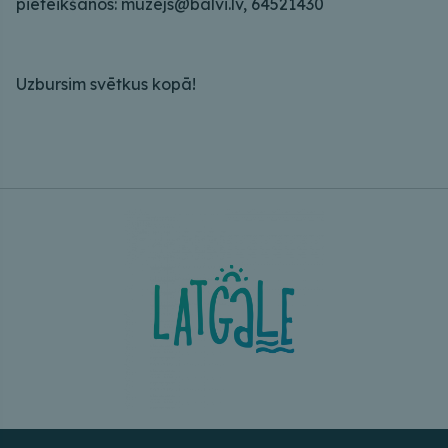
pieteikšanos: muzejs@balvi.lv, 64521430
Uzbursim svētkus kopā!