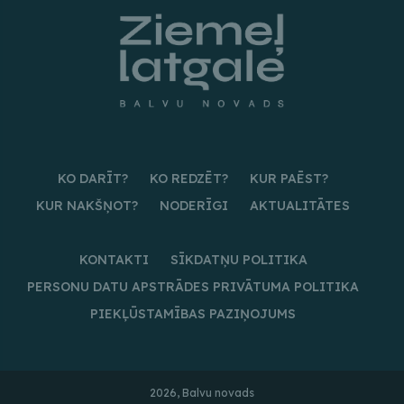
KO DARĪT?
KO REDZĒT?
KUR PAĒST?
KUR NAKŠŅOT?
NODERĪGI
AKTUALITĀTES
KONTAKTI
SĪKDATŅU POLITIKA
PERSONU DATU APSTRĀDES PRIVĀTUMA POLITIKA
PIEKĻŪSTAMĪBAS PAZIŅOJUMS
2026, Balvu novads