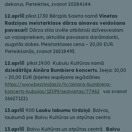
dekorus. Pieteikties, zvanot 20284144.
12.aprīlī
plkst.17.30 Bērzpils Saieta namā
Vinetas
Radziņas meistarklase dārza ainavas veidošana
pavasarī
! Dārza stila izvēle atbilstoši dzīvesveidam
un vaļaspriekiem, aktuālie pavasara darāmdarbi,
augstās dobes. Meistarklases cena – 20,00 EUR.
Pieteikšanās, zvanot 26518493.
12.aprīlī
plkst.19.00 Kubulu Kultūras namā
dziedātāja Aināra Bumbiera koncerts
. Ieeja: 10,00
– 20,00 EUR (biļetes iespējams iegādāties
https://www.bezrindas.lv/lv/ainara-bumbiera-
koncerts-kubulos/13199/sedvietas/77462
vai zvanot
26627122).
13.aprīlī
9:00
Lauku labumu tirdziņš
Balvos,
laukumā pie Balvu Kultūras un atpūtas centra
13.aprīlī
Balvu Kultūras un atpūtas centrā
Balvu