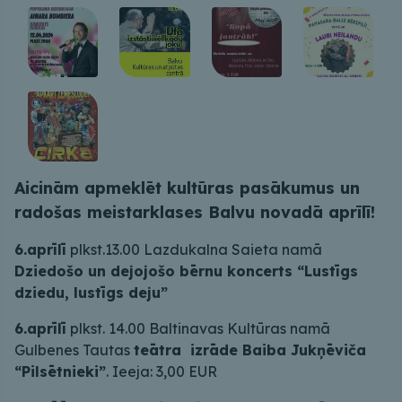
Aicinām apmeklēt kultūras pasākumus un
radošas meistarklases Balvu novadā aprīlī!
6.aprīlī
plkst.13.00 Lazdukalna Saieta namā
Dziedošo un dejojošo bērnu koncerts “Lustīgs
dziedu, lustīgs deju”
6.aprīlī
plkst. 14.00 Baltinavas Kultūras namā
Gulbenes Tautas
teātra izrāde Baiba Jukņēviča
“Pilsētnieki”
. Ieeja: 3,00 EUR