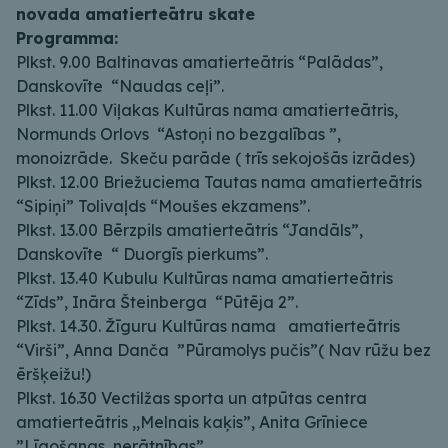
novada amatierteātru skate
Programma:
Plkst. 9.00 Baltinavas amatierteātris “Palādas”,
Danskovīte “Naudas ceļi”.
Plkst. 11.00 Viļakas Kultūras nama amatierteātris,
Normunds Orlovs “Astoņi no bezgalības ”,
monoizrāde. Skeču parāde ( trīs sekojošās izrādes)
Plkst. 12.00 Briežuciema Tautas nama amatierteātris
“Sipiņi” Tolivaļds “Moušes ekzamens”.
Plkst. 13.00 Bērzpils amatierteātris “Jandāls”,
Danskovīte “ Duorgīs pierkums”.
Plkst. 13.40 Kubulu Kultūras nama amatierteātris
“Zīds”, Ināra Šteinberga “Pūtēja 2”.
Plkst. 14.30. Žīguru Kultūras nama amatierteātris
“Virši”, Anna Danča ”Pūramolys pučis”( Nav rūžu bez
ēršķeižu!)
Plkst. 16.30 Vectilžas sporta un atpūtas centra
amatierteātris ,,Melnais kaķis”, Anita Grīniece
”Līgošanas nerātnības”.