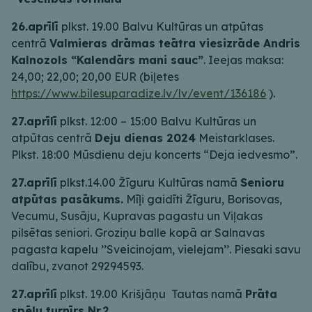
26.aprīlī
plkst. 19.00 Balvu Kultūras un atpūtas
centrā
Valmieras drāmas teātra viesizrāde Andris
Kalnozols “Kalendārs mani sauc”
. Ieejas maksa:
24,00; 22,00; 20,00 EUR (biļetes
https://www.bilesuparadize.lv/lv/event/136186
).
27.aprīlī
plkst. 12:00 – 15:00 Balvu Kultūras un
atpūtas centrā
Deju dienas 2024
Meistarklases.
Plkst. 18:00 Mūsdienu deju koncerts “Deja iedvesmo”.
27.aprīlī
plkst.14.00 Žīguru Kultūras namā
Senioru
atpūtas pasākums.
Mīļi gaidīti Žīguru, Borisovas,
Vecumu, Susāju, Kupravas pagastu un Viļakas
pilsētas seniori. Groziņu balle kopā ar Salnavas
pagasta kapelu ’’Sveicinojam, vielejam’’. Piesaki savu
dalību, zvanot 29294593.
27.aprīlī
plkst. 19.00 Krišjāņu Tautas namā
Prāta
spēļu turnīrs Nr.2