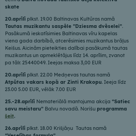
skate
20.aprīlī
plkst. 19.00 Baltinavas Kultūras namā
Tautas muzikantu saspēle ”Dziesma dvēselei”
.
Pasākumā ieskatīsimies Baltinavas vīru kapelas
viena gada darbībā, atcerēsimies muzikantus brāļus
Keišus. Aicinām pieteikties dalībai pasākumā tautas
muzikantus un apmeklētājus līdz 14. aprīlim, zvanot
pa tālr. 25440049. Ieejas maksa 3,00 EUR
20.aprīlī
plkst. 22.00 Medņevas tautas namā
Atpūtas vakars kopā ar Zinti Krakopu
. Ieeja līdz
23.00 5.00 EUR, vēlāk 7.00 EUR
25.-28.aprīlī
Nemateriālā mantojuma akcija
“Satiec
savu meistaru”
Balvu novadā. Norišu
programma
šeit
.
26.aprīlī
plkst. 18.00 Krišjāņu Tautas namā
“Veselības formula”