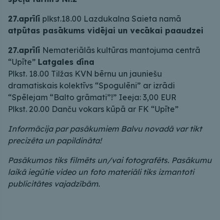
27.aprīlī
plkst.18.00 Lazdukalna Saieta namā
atpūtas pasākums vidējai un vecākai paaudzei
27.aprīlī
Nemateriālās kultūras mantojuma centrā
“Upīte”
Latgales dīna
Plkst. 18.00 Tilžas KVN bērnu un jauniešu
dramatiskais kolektīvs “Spogulēni” ar izrādi
“Spēlejam “Balto grāmati”!” Ieeja: 3,00 EUR
Plkst. 20.00 Danču vokars kūpā ar FK “Upīte”
Informācija par pasākumiem Balvu novadā var tikt
precizēta un papildināta!
Pasākumos tiks filmēts un/vai fotografēts. Pasākumu
laikā iegūtie video un foto materiāli tiks izmantoti
publicitātes vajadzībām.