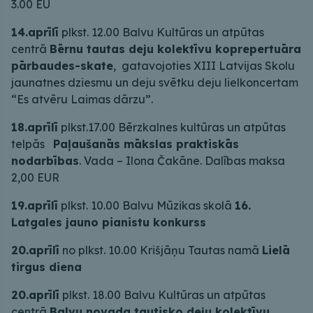
3.00 EU
14.aprīlī
plkst. 12.00 Balvu Kultūras un atpūtas
centrā
Bērnu tautas deju kolektīvu koprepertuāra
pārbaudes-skate
, gatavojoties XIII Latvijas Skolu
jaunatnes dziesmu un deju svētku deju lielkoncertam
“Es atvēru Laimas dārzu”.
18.aprīlī
plkst.17.00 Bērzkalnes kultūras un atpūtas
telpās
Paļaušanās mākslas praktiskās
nodarbības
. Vada – Ilona Čakāne. Dalības maksa
2,00 EUR
19.aprīlī
plkst. 10.00 Balvu Mūzikas skolā
16.
Latgales jauno pianistu konkurss
20.aprīlī
no plkst. 10.00 Krišjāņu Tautas namā
Lielā
tirgus diena
20.aprīlī
plkst. 18.00 Balvu Kultūras un atpūtas
centrā
Balvu novada tautisko deju kolektīvu