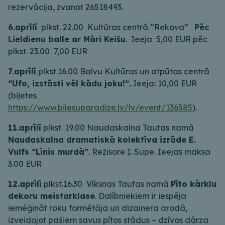
rezervācija, zvanot 26518493.
6.aprīlī
plkst. 22.00 Kultūras centrā “Rekova”
Pēc
Lieldienu balle ar Māri Keišu
. Ieeja 5,00 EUR pēc
plkst. 23.00 7,00 EUR
7.aprīlī
plkst.16.00 Balvu Kultūras un atpūtas centrā
“Ufo, izstāsti vēl kādu joku!”.
Ieeja: 10,00 EUR
(biļetes
https://www.bilesuparadize.lv/lv/event/136585
).
11.aprīlī
plkst. 19.00 Naudaskalna Tautas namā
Naudaskalna dramatiskā kolektīva izrāde E.
Vulfs “Līnis murdā”
. Režisore I. Supe. Ieejas maksa
3.00 EUR
12.aprīlī
plkst.16.30 Vīksnas Tautas namā
Pīto kārklu
dekoru meistarklase
. Dalībniekiem ir iespēja
iemēģināt roku formētāja un dizainera arodā,
izveidojot pašiem savus pītos stādus – dzīvos dārza