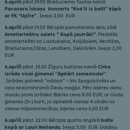
6.aprīlī
plkst.19.00 Briežuciema Tautas namā
Pavasara īskaņu koncerts “Kod īt iz balli” kūpā
ar FK “Upīte”
. Ieeja: 2,00 EUR
6.aprīlī
plkst.19.00 Bērzpils pamatskolas aktu zālē
Amatierteātru saiets “ Kopā jautrāk!”
. Piedalās
amatierteātri no Lazdukalna, Krišjāņiem, Vectilžas,
Briežuciema,Tilžas, Lendžiem, Dekšārēm. Ieeja: 2,00
EUR
6.aprīlī
plkst. 19.00 Žīguru kultūras namā
Cirka
izrāde visai ģimenei ’’Apkārt zemeslodei’’
.
Izrādes galvenā “odziņa’’ – īsts Spoguļcilvēks un
viņa neaizmirstamā Ziedu maģija. Pērc biļetes vienu
stundu pirms izrādes! Biļetes cena 8.00 EUR; ar Goda
ģimenes (3+) karti, ja apmeklē vismaz 4 cilvēki no
vienas mājsaimniecības, biļetes cena 6,00 EUR
6.aprīlī
plkst. 22.00 Bērzpils sporta angārā
balle
kopā ar Lauri Neilandu
. Ieeja: 5.00 EUR. Galdiņu