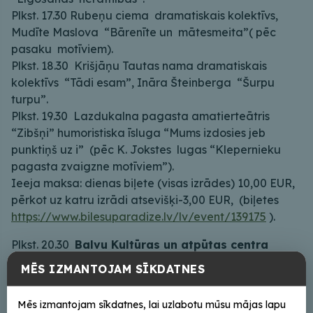
Plkst. 17.30 Rubeņu ciema dramatiskais kolektīvs,
Mudīte Maslova “Bārenīte un mātesmeita”( pēc
pasaku motīviem).
Plkst. 18.30 Krišjāņu Tautas nama dramatiskais
kolektīvs “Tādi esam”, Ināra Šteinberga “Šurpu
turpu”.
Plkst. 19.30 Lazdukalna pagasta amatierteātris
“Zibšņi” humoristiska īsluga “Mums izdosies jeb
punktiņš uz i” (pēc K. Jokstes lugas “Klepernieku
pagasta zvaigzne motīviem”).
Ieeja maksa: dienas biļete (visas izrādes) 10,00 EUR,
pērkot uz katru izrādi atsevišķi-3,00 EUR, (biļetes
https://www.bilesuparadize.lv/lv/event/139175
).
Plkst. 20.30
Balvu Kultūras un atpūtas centra
Teātra studija Anita Grīniece “Mazpilsētas
MĒS IZMANTOJAM SĪKDATNES
mazstāstiņi”
(izrāde notiek Ziemeļu zālē). Ieeja
maksa: 3.00 EUR,
Mēs izmantojam sīkdatnes, lai uzlabotu mūsu mājas lapu
(
https://www.bilesuparadize.lv/lv/event/139177
).