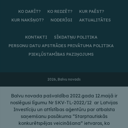
KO DARĪT?
KO REDZĒT?
KUR PAĒST?
KUR NAKŠŅOT?
NODERĪGI
AKTUALITĀTES
KONTAKTI
SĪKDATŅU POLITIKA
PERSONU DATU APSTRĀDES PRIVĀTUMA POLITIKA
PIEKĻŪSTAMĪBAS PAZIŅOJUMS
2026, Balvu novads
Balvu novada pašvaldība 2022.gada 12.maijā ir
noslēgusi līgumu Nr SKV-TL-2022/12 ar Latvijas
Investīciju un attīstības aģentūru par atbalsta
saņemšanu pasākuma “Starptautiskās
konkurētspējas veicināšana” ietvaros, ko