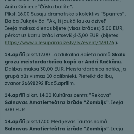
Anita Grīniece“Čūsku ballīte”.
Plkst. 16.00 Susāju dramatiskais kolektīvs “Spārītes”,
Baiba Jukņēviča ”Ak, šī jaukā lauku dzīve!’
Ieeja maksa: dienas biļete (visas izrādes) 5,00 EUR,
pērkot uz katru izrādi atsevišķi-3,00 EUR (biļetes
https://www.bilesuparadize.lv/lv/event/139176
).
14.aprīlī
plkst.12.00 Lazdukalna Saieta namā
Skalu
grozu meistardarbnīca kopā ar Andri Kačkānu
.
Dalības maksa 30,00 EUR. Meistardarbnīca notiks, ja
grupā būs vismaz 10 dalībnieki. Pieteikt dalību,
zvanot 26698292 līdz 5.aprīlim.
14.aprīlī
plkst. 14.00 Kultūras centrs “Rekova”
Salnavas Amatierteātra izrāde “Zombijs”
. Ieeja
3.00 EUR
14.aprīlī
plkst.17.00 Medņevas Tautas namā
Salnavas Amatierteātra izrāde “Zombijs”
. Ieeja