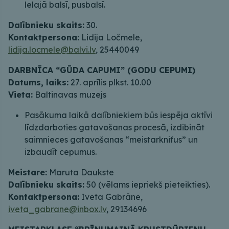
lelajā balsī, pusbalsī.
Dalībnieku skaits:
30.
Kontaktpersona:
Lidija Ločmele,
lidija.locmele@balvi.lv
, 25440049
DARBNĪCA “GŪDA CAPUMI” (GODU CEPUMI)
Datums, laiks:
27. aprīlis plkst. 10.00
Vieta:
Baltinavas muzejs
Pasākuma laikā dalībniekiem būs iespēja aktīvi
līdzdarboties gatavošanas procesā, izdibināt
saimnieces gatavošanas “meistarknifus” un
izbaudīt cepumus.
Meistare:
Maruta Daukste
Dalībnieku skaits:
50 (vēlams iepriekš pieteikties).
Kontaktpersona:
Iveta Gabrāne,
iveta_gabrane@inbox.lv
, 29134696