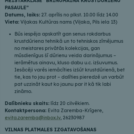
MEISTARKLASE “BRĪNUMAINĀ KRUSTDŪRIENU
PASAULE”
Datums, laiks:
27. aprīlis no plkst. 10.00 līdz 14.00
Vieta:
Viļakas Kultūras nams (Viļaka, Pils iela 13)
Būs iespēja apskatīt gan senus rokdarbus
krustdūriena tehnikā un to tehniskos zīmējumus
no meistares privātās kolekcijas, gan
mūsdienīgus šī dūrienu veida darinājumus –
ierāmētus ainavu, kluso dabu u.c. izšuvumus.
Iesācēji varēs iemācīties izšūt krustdūrienā, bet
tie, kas to jau prot – dalīties pieredzē un varbūt
pat uzzināt kaut ko jaunu par it kā tik labi
zināmo.
Dalībnieku skaits:
līdz 20 cilvēkiem.
Kontaktpersona:
Evita Zaremba-Krīgere,
evita.zaremba@inbox.lv
, 26230987
VILNAS PLATMALES IZGATAVOŠANAS