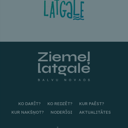
KO DARĪT?
KO REDZĒT?
KUR PAĒST?
KUR NAKŠŅOT?
NODERĪGI
AKTUALITĀTES