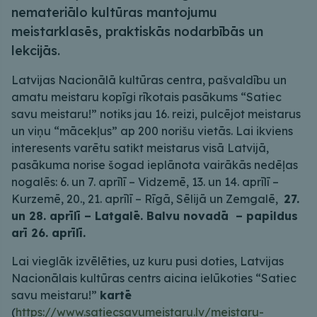
nemateriālo kultūras mantojumu
meistarklasēs, praktiskās nodarbībās un
lekcijās.
Latvijas Nacionālā kultūras centra, pašvaldību un
amatu meistaru kopīgi rīkotais pasākums “Satiec
savu meistaru!” notiks jau 16. reizi, pulcējot meistarus
un viņu “mācekļus” ap 200 norišu vietās. Lai ikviens
interesents varētu satikt meistarus visā Latvijā,
pasākuma norise šogad ieplānota vairākās nedēļas
nogalēs: 6. un 7. aprīlī – Vidzemē, 13. un 14. aprīlī –
Kurzemē, 20., 21. aprīlī – Rīgā, Sēlijā un Zemgalē,
27.
un 28. aprīlī – Latgalē. Balvu novadā – papildus
arī 26. aprīlī.
Lai vieglāk izvēlēties, uz kuru pusi doties, Latvijas
Nacionālais kultūras centrs aicina ielūkoties “Satiec
savu meistaru!”
kartē
(
https://www.satiecsavumeistaru.lv/meistaru-