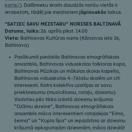
karte/
). Dalībnieku skaits daudzās norišu vietās ir
ierobežots, tādēļ pie meistariem
jāpiesakās
laikus.
“SATIEC SAVU MEISTARU” NORISES BALTINAVĀ
Datums, laiks:
26. aprīlis plkst. 14.00
Vieta:
Baltinavas Kultūras nams (Kārsavas iela 16,
Baltinava)
Pasākumā piedalās Baltinavas etnogrāfiskais
ansamblis, Baltinavas vidusskolas folkloras kopa,
Baltinavas Mūzikas un mākslas skolas kapella,
Baltinavas vidusskolas 4.-7.klašu skolēni un citi
interesenti. Katrs kolektīvs uzstājas ar savu
priekšnesumu (muzicēšanu, rotaļu, dziesmu).
Vadoties pēc tikko izdotā dziesmu krājuma
“Dzīšmu skreine”, Baltinavas etnogrāfiskais
ansamblis māca interesentiem rotaļdejas “Eima,
šeima” un “Kupla līpa” un iepazīstina ar dziesmu
krājumā apkopotajām dziesmām, māca dziedāt