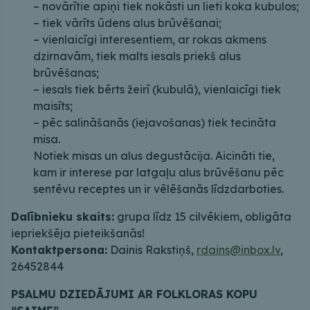
– novārītie apiņi tiek nokāsti un lieti koka kubulos;
– tiek vārīts ūdens alus brūvēšanai;
– vienlaicīgi interesentiem, ar rokas akmens
dzirnavām, tiek malts iesals priekš alus
brūvēšanas;
– iesals tiek bērts žeirī (kubulā), vienlaicīgi tiek
maisīts;
– pēc salināšanās (iejavošanas) tiek tecināta
misa.
Notiek misas un alus degustācija. Aicināti tie,
kam ir interese par latgaļu alus brūvēšanu pēc
sentēvu receptes un ir vēlēšanās līdzdarboties.
Dalībnieku skaits:
grupa līdz 15 cilvēkiem, obligāta
iepriekšēja pieteikšanās!
Kontaktpersona:
Dainis Rakstiņš,
rdains@inbox.lv
,
26452844
PSALMU DZIEDĀJUMI AR FOLKLORAS KOPU