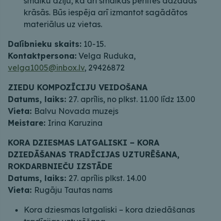
smalku dziju, kā arī smalkas pērlītes dažādās
krāsās. Būs iespēja arī izmantot sagādātos
materiālus uz vietas.
Dalībnieku skaits:
10-15.
Kontaktpersona:
Velga Ruduka,
velga1005@inbox.lv
, 29426872
ZIEDU KOMPOZĪCIJU VEIDOŠANA
Datums, laiks:
27. aprīlis, no plkst. 11.00 līdz 13.00
Vieta:
Balvu Novada muzejs
Meistare:
Irina Karuzina
KORA DZIESMAS LATGALISKI – KORA
DZIEDĀŠANAS TRADĪCIJAS UZTURĒŠANA,
ROKDARBNIEČU IZSTĀDE
Datums, laiks:
27. aprīlis plkst. 14.00
Vieta:
Rugāju Tautas nams
Kora dziesmas latgaliski – kora dziedāšanas