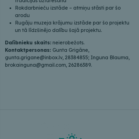
tradīcijas uzturēšana
Rokdarbnieču izstāde – atmiņu stāsti par šo
arodu
Rugāju muzeja krājumu izstāde par šo projektu
un tā līdzšinējo dalību šajā projektu.
Dalībnieku skaits:
neierobežots.
Kontaktpersonas:
Gunta Grigāne,
gunta.grigane@inbox.lv, 28384855; Inguna Blauma,
brokainguna@gmail.com, 26286389.