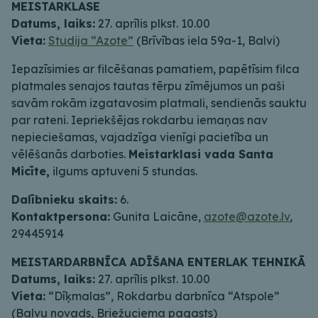
MEISTARKLASE
Datums, laiks:
27. aprīlis plkst. 10.00
Vieta:
Studija “Azote”
(Brīvības iela 59a-1, Balvi)
Iepazīsimies ar filcēšanas pamatiem, papētīsim filca
platmales senajos tautas tērpu zīmējumos un paši
savām rokām izgatavosim platmali, sendienās sauktu
par rateni. Iepriekšējas rokdarbu iemaņas nav
nepieciešamas, vajadzīga vienīgi pacietība un
vēlēšanās darboties.
Meistarklasi vada Santa
Micīte,
ilgums aptuveni 5 stundas.
Dalībnieku skaits:
6.
Kontaktpersona:
Gunita Laicāne,
azote@azote.lv
,
29445914
MEISTARDARBNĪCA ADĪŠANA ENTERLAK TEHNIKĀ
Datums, laiks:
27. aprīlis plkst. 10.00
Vieta:
“Dīķmalas”, Rokdarbu darbnīca “Atspole”
(Balvu novads, Briežuciema pagasts)