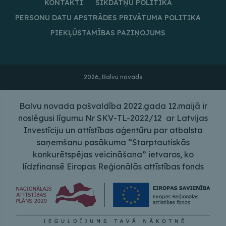
KONTAKTI
SĪKDATŅU POLITIKA
PERSONU DATU APSTRĀDES PRIVĀTUMA POLITIKA
PIEKĻŪSTAMĪBAS PAZIŅOJUMS
2026, Balvu novads
Balvu novada pašvaldība 2022.gada 12.maijā ir
noslēgusi līgumu Nr SKV-TL-2022/12 ar Latvijas
Investīciju un attīstības aģentūru par atbalsta
saņemšanu pasākuma “Starptautiskās
konkurētspējas veicināšana” ietvaros, ko
līdzfinansē Eiropas Reģionālās attīstības fonds