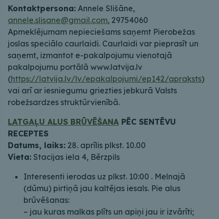
Kontaktpersona:
Annele Slišāne,
annele.slisane@gmail.com
, 29754060
Apmeklējumam nepieciešams saņemt Pierobežas
joslas speciālo caurlaidi. Caurlaidi var pieprasīt un
saņemt, izmantot e-pakalpojumu vienotajā
pakalpojumu portālā www.latvija.lv
(
https://latvija.lv/lv/epakalpojumi/ep142/apraksts
)
vai arī ar iesniegumu griezties jebkurā Valsts
robežsardzes struktūrvienībā.
LATGAĻU ALUS BRŪVĒŠANA
PĒC SENTĒVU
RECEPTES
Datums, laiks:
28. aprīlis plkst. 10.00
Vieta:
Stacijas iela 4, Bērzpils
Interesenti ierodas uz plkst. 10:00 . Melnajā
(dūmu) pirtiņā jau kaltējas iesals. Pie alus
brūvēšanas:
– jau kuras malkas plīts un apiņi jau ir izvārīti;