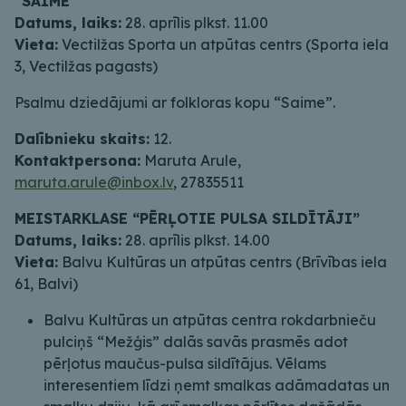
“SAIME”
Datums, laiks:
28. aprīlis plkst. 11.00
Vieta:
Vectilžas Sporta un atpūtas centrs (Sporta iela
3, Vectilžas pagasts)
Psalmu dziedājumi ar folkloras kopu “Saime”.
Dalībnieku skaits:
12.
Kontaktpersona:
Maruta Arule,
maruta.arule@inbox.lv
, 27835511
MEISTARKLASE “PĒRĻOTIE PULSA SILDĪTĀJI”
Datums, laiks:
28. aprīlis plkst. 14.00
Vieta:
Balvu Kultūras un atpūtas centrs (Brīvības iela
61, Balvi)
Balvu Kultūras un atpūtas centra rokdarbnieču
pulciņš “Mežģis” dalās savās prasmēs adot
pērļotus maučus-pulsa sildītājus. Vēlams
interesentiem līdzi ņemt smalkas adāmadatas un