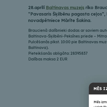
28.aprīlī
Baltinavas muzejs
rīko Brauc
“Pavasaris Šķilbēnu pagasta ceļos”, 
novadpētniece Mārīte Šakina.
Braucienā dalībnieki dodas ar saviem auto
Baltinava-Šķilbēni-Peksīnes priede – Mitra 
Pulcēšanās plkst. 10:00 pie Baltinavas muzej
Baltinava).
Pieteikšanās obligāta: 28395837
Dalības maksa 2 EUR
MĒS I
Mēs izm