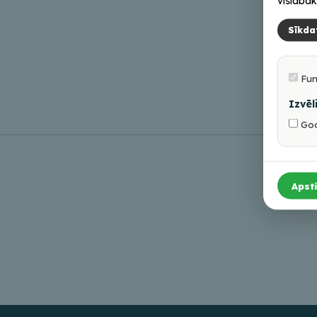
vislabāk
Sīkda
Fun
Izvēl
Goo
Apsti