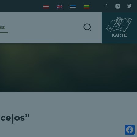
ES
KARTE
ceļos”