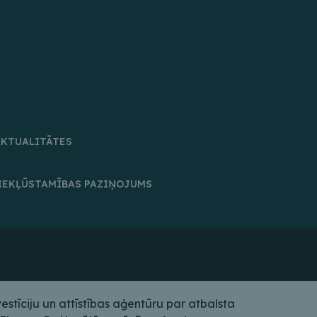
AKTUALITĀTES
IEKĻŪSTAMĪBAS PAZIŅOJUMS
tīciju un attīstības aģentūru par atbalsta