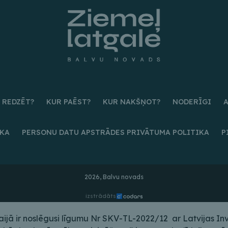
 REDZĒT?
KUR PAĒST?
KUR NAKŠŅOT?
NODERĪGI
IKA
PERSONU DATU APSTRĀDES PRIVĀTUMA POLITIKA
P
2026, Balvu novads
izstrādāts
ā ir noslēgusi līgumu Nr SKV-TL-2022/12 ar Latvijas Inves