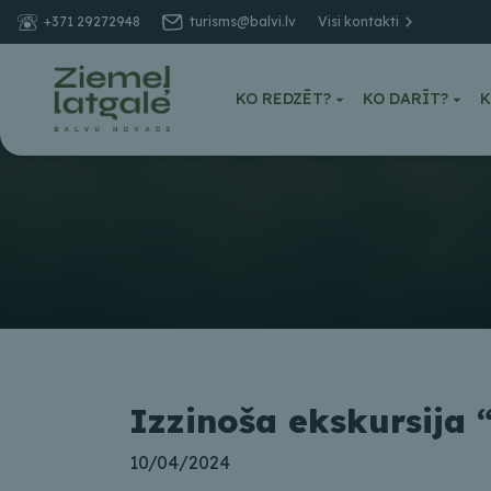
+371 29272948
turisms@balvi.lv
Visi kontakti
KO REDZĒT?
KO DARĪT?
K
Izzinoša ekskursija 
10/04/2024