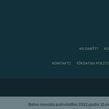
KO DARĪT?
KO
KONTAKTI
SĪKDATŅU POLIT
Balvu novada pašvaldība 2022.gada 12.maij