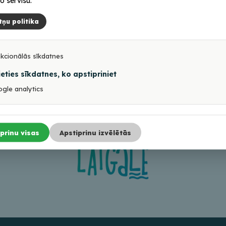
o servisu.
tņu politika
kcionālās sīkdatnes
ieties sīkdatnes, ko apstipriniet
gle analytics
prinu visas
Apstiprinu izvēlētās