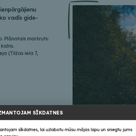
ienpārgājienu
ko vadīs gide-
. Plānotais maršruts:
kalns.
a (Tilžas iela 7,
ZMANTOJAM SĪKDATNES
antojam sīkdatnes, lai uzlabotu mūsu mājas lapu un sniegtu jums