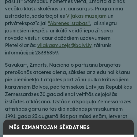
paši II” Stompaku nometnes vietā, 1.martā aicinās
vecāko klašu skolēnus un jaunsargus. Programma
izstrādāta, sadarbojoties
Viļakas muzejam
un
privātekspozīcijai
“Abrenes istabas”
, lai sniegtu
jauniešiem iespēju unikālā veidā iepazīt sava
novada vēsturi caur dažādiem uzdevumiem.
Pieteikšanās:
vilakasmuzejs@balvi.lv
, tālrunis
informācijai: 28386859.
Savukārt, 2.marts, Nacionālo partizānu bruņotās
pretošanās atceres diena, sāksies ar ziedu nolikšanu
pie pieminekļa Latgales partizānu pulka kritušajiem
karavīriem Balvos, pēc tam sekos Latvijas Republikas
Zemessardzes 30.gadadienai veltītās ceļojošās
izstādes atklāšana. Izstāde atspoguļo Zemessardzes
attīstības gaitu no tās dibināšanas pirmsākumiem
1991. gada 23.augustā līdz pat mūsdienām, ietverot
gan informāciju par ekipējuma, bruņojuma, formas
MĒS IZMANTOJAM SĪKDATNES
tērpu izmaiņām laika gaitā, gan Zemessardzes