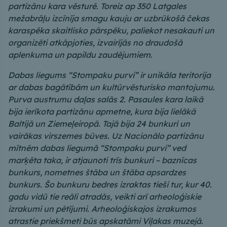
partizānu kara vēsturē. Toreiz ap 350 Latgales
mežabrāļu izcīnīja smagu kauju ar uzbrūkošā čekas
karaspēka skaitlisko pārspēku, paliekot nesakauti un
organizēti atkāpjoties, izvairījās no draudošā
aplenkuma un papildu zaudējumiem.
Dabas liegums “Stompaku purvi” ir unikāla teritorija
ar dabas bagātībām un kultūrvēsturisko mantojumu.
Purva austrumu daļas salās 2. Pasaules kara laikā
bija ierīkota partizānu apmetne, kura bija lielākā
Baltijā un Ziemeļeiropā. Tajā bija 24 bunkuri un
vairākas virszemes būves. Uz Nacionālo partizānu
mītnēm dabas liegumā “Stompaku purvi” ved
marķēta taka, ir atjaunoti trīs bunkuri – baznīcas
bunkurs, nometnes štāba un štāba apsardzes
bunkurs. Šo bunkuru bedres izraktas tieši tur, kur 40.
gadu vidū tie reāli atradās, veikti arī arheoloģiskie
izrakumi un pētījumi. Arheoloģiskajos izrakumos
atrastie priekšmeti būs apskatāmi Viļakas muzejā.