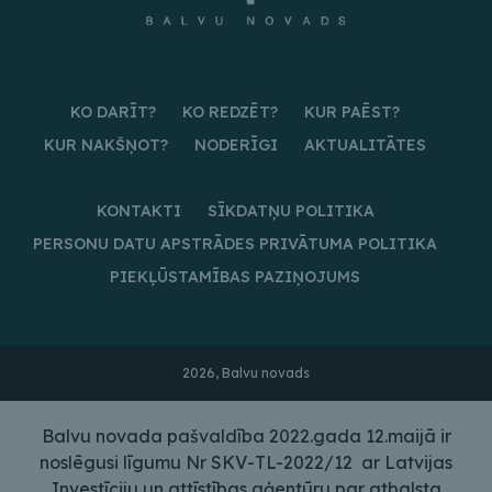
KO DARĪT?
KO REDZĒT?
KUR PAĒST?
KUR NAKŠŅOT?
NODERĪGI
AKTUALITĀTES
KONTAKTI
SĪKDATŅU POLITIKA
PERSONU DATU APSTRĀDES PRIVĀTUMA POLITIKA
PIEKĻŪSTAMĪBAS PAZIŅOJUMS
2026, Balvu novads
Balvu novada pašvaldība 2022.gada 12.maijā ir
noslēgusi līgumu Nr SKV-TL-2022/12 ar Latvijas
Investīciju un attīstības aģentūru par atbalsta