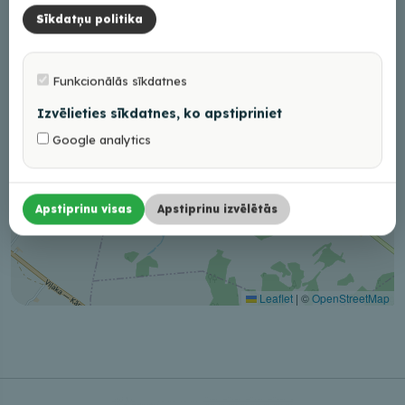
Sīkdatņu politika
Funkcionālās sīkdatnes
Izvēlieties sīkdatnes, ko apstipriniet
Google analytics
Apstiprinu visas
Apstiprinu izvēlētās
Leaflet
|
©
OpenStreetMap