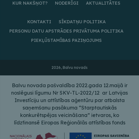
KUR NAKŠŅOT?
NODERĪGI
AKTUALITĀTES
KONTAKTI
SĪKDATŅU POLITIKA
PERSONU DATU APSTRĀDES PRIVĀTUMA POLITIKA
PIEKĻŪSTAMĪBAS PAZIŅOJUMS
2026, Balvu novads
Balvu novada pašvaldība 2022.gada 12.maijā ir
noslēgusi līgumu Nr SKV-TL-2022/12 ar Latvijas
Investīciju un attīstības aģentūru par atbalsta
saņemšanu pasākuma “Starptautiskās
konkurētspējas veicināšana” ietvaros, ko
līdzfinansē Eiropas Reģionālās attīstības fonds