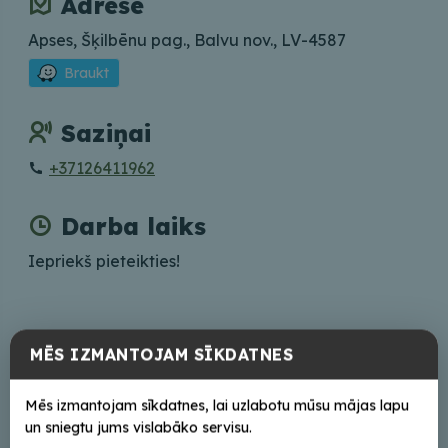
Adrese
Apses, Šķilbēnu pag., Balvu nov., LV-4587
Braukt
Saziņai
+37126411962
Darba laiks
Iepriekš pieteikties!
MĒS IZMANTOJAM SĪKDATNES
+
−
Mēs izmantojam sīkdatnes, lai uzlabotu mūsu mājas lapu
un sniegtu jums vislabāko servisu.