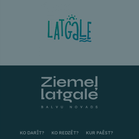
KO DARĪT?
KO REDZĒT?
KUR PAĒST?