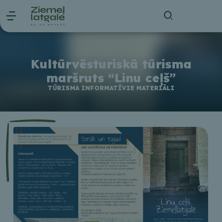
Kultūrvēsturiskā tūrisma
maršruts “Linu ceļš”
TŪRISMA INFORMATĪVIE MATERIĀLI