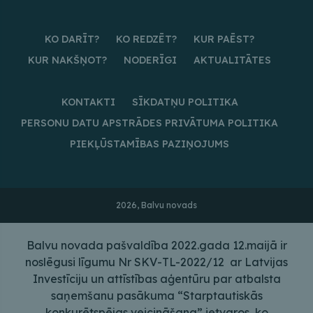
KO DARĪT?
KO REDZĒT?
KUR PAĒST?
KUR NAKŠŅOT?
NODERĪGI
AKTUALITĀTES
KONTAKTI
SĪKDATŅU POLITIKA
PERSONU DATU APSTRĀDES PRIVĀTUMA POLITIKA
PIEKĻŪSTAMĪBAS PAZIŅOJUMS
2026, Balvu novads
Balvu novada pašvaldība 2022.gada 12.maijā ir
noslēgusi līgumu Nr SKV-TL-2022/12 ar Latvijas
Investīciju un attīstības aģentūru par atbalsta
saņemšanu pasākuma “Starptautiskās
konkurētspējas veicināšana” ietvaros, ko