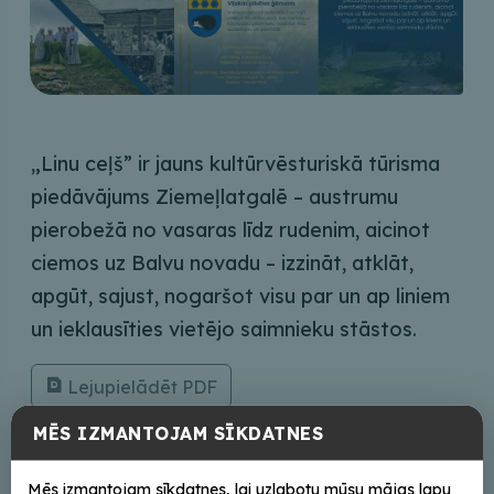
„Linu ceļš” ir jauns kultūrvēsturiskā tūrisma
piedāvājums Ziemeļlatgalē – austrumu
pierobežā no vasaras līdz rudenim, aicinot
ciemos uz Balvu novadu – izzināt, atklāt,
apgūt, sajust, nogaršot visu par un ap liniem
un ieklausīties vietējo saimnieku stāstos.
Lejupielādēt PDF
MĒS IZMANTOJAM SĪKDATNES
Mēs izmantojam sīkdatnes, lai uzlabotu mūsu mājas lapu