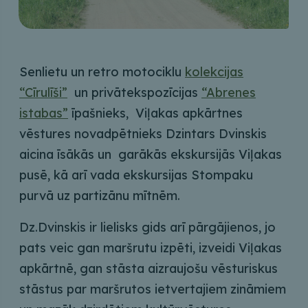
Senlietu un retro motociklu
kolekcijas
“Cīrulīši”
un privātekspozīcijas
“Abrenes
istabas”
īpašnieks, Viļakas apkārtnes
vēstures novadpētnieks Dzintars Dvinskis
aicina īsākās un garākās ekskursijās Viļakas
pusē, kā arī vada ekskursijas Stompaku
purvā uz partizānu mītnēm.
Dz.Dvinskis ir lielisks gids arī pārgājienos, jo
pats veic gan maršrutu izpēti, izveidi Viļakas
apkārtnē, gan stāsta aizraujošu vēsturiskus
stāstus par maršrutos ietvertajiem zināmiem