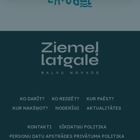
KO DARĪT?
KO REDZĒT?
KUR PAĒST?
KUR NAKŠŅOT?
NODERĪGI
AKTUALITĀTES
KONTAKTI
SĪKDATŅU POLITIKA
PERSONU DATU APSTRĀDES PRIVĀTUMA POLITIKA