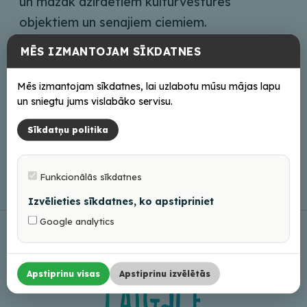
un mazāk dzirdētiem kultūrvēstures
objektiem un senajiem ciemiem.
MĒS IZMANTOJAM SĪKDATNES
Mēs izmantojam sīkdatnes, lai uzlabotu mūsu mājas lapu
Saziņai
un sniegtu jums vislabāko servisu.
retro73@inbox.lv
Sīkdatņu politika
+371 26446147
Funkcionālās sīkdatnes
Izvēlieties sīkdatnes, ko apstipriniet
Google analytics
Apstiprinu visas
Apstiprinu izvēlētās