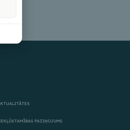
AKTUALITĀTES
IEKĻŪSTAMĪBAS PAZIŅOJUMS