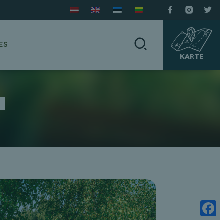
ES
KARTE
a