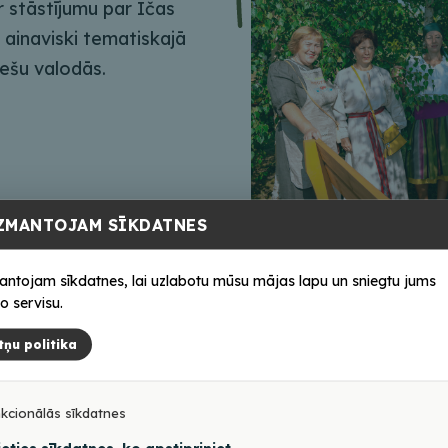
r stāstījumu par Ičas
 ainaviski tematiskajā
iešu valodās.
ZMANTOJAM SĪKDATNES
antojam sīkdatnes, lai uzlabotu mūsu mājas lapu un sniegtu jums
o servisu.
tņu politika
kcionālās sīkdatnes