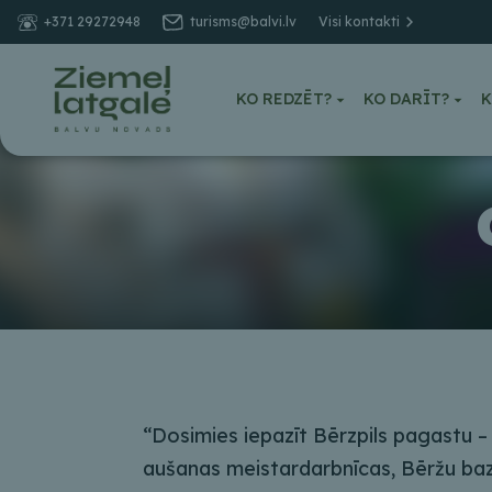
+371 29272948
turisms@balvi.lv
Visi kontakti
KO REDZĒT?
KO DARĪT?
K
“Dosimies iepazīt Bērzpils pagastu 
aušanas meistardarbnīcas, Bēržu ba