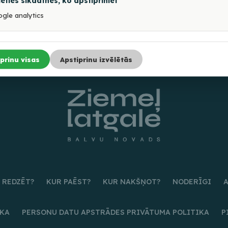
ieties sīkdatnes, ko apstipriniet
gle analytics
prinu visas
Apstiprinu izvēlētās
 REDZĒT?
KUR PAĒST?
KUR NAKŠŅOT?
NODERĪGI
IKA
PERSONU DATU APSTRĀDES PRIVĀTUMA POLITIKA
P