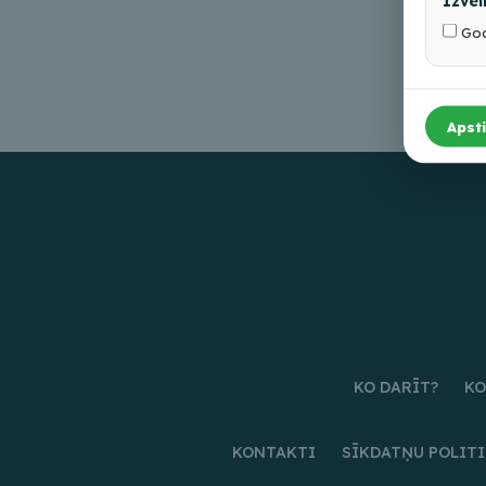
Izvēl
Goo
Apsti
KO DARĪT?
KO
KONTAKTI
SĪKDATŅU POLIT