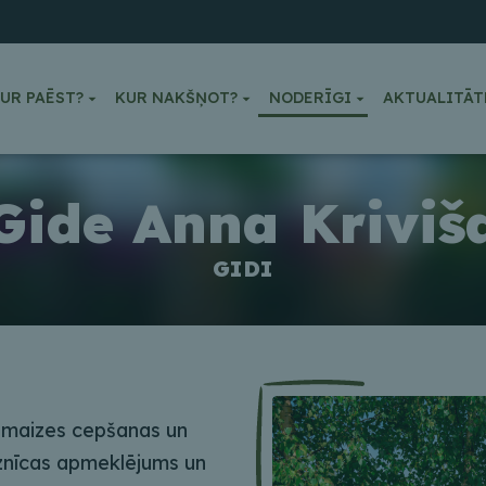
UR PAĒST?
KUR NAKŠŅOT?
NODERĪGI
AKTUALITĀT
Gide Anna Kriviš
GIDI
– maizes cepšanas un
znīcas apmeklējums un