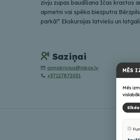
zivju zupas baudīšana Ičas krastos a
apmetni vai spēka biezputra Bērzpils
parkā!” Ekskursijas latviešu un latgal
Saziņai
annakrivisa@inbox.lv
MĒS I
+37127872031
Mēs izm
vislabāk
Sīkda
Fun