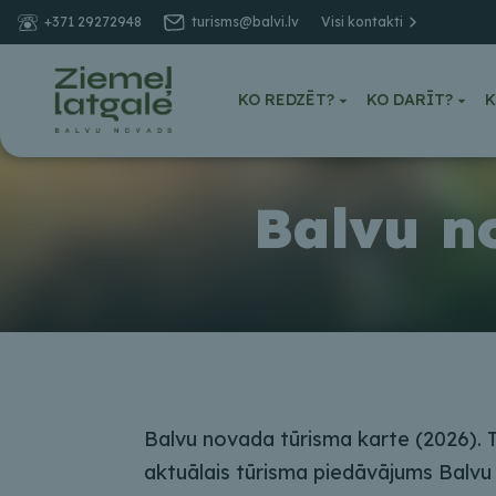
+371 29272948
turisms@balvi.lv
Visi kontakti
KO REDZĒT?
KO DARĪT?
K
Balvu n
Balvu novada tūrisma karte (2026). 
aktuālais tūrisma piedāvājums Balvu