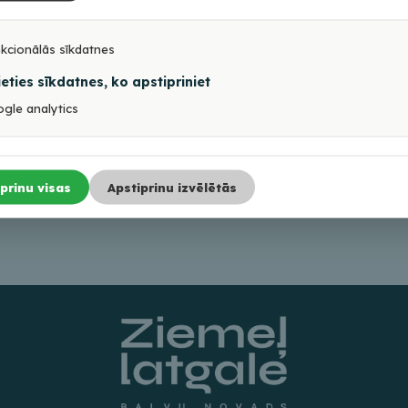
kcionālās sīkdatnes
ieties sīkdatnes, ko apstipriniet
gle analytics
prinu visas
Apstiprinu izvēlētās