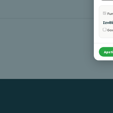
Fun
Izvēl
Goo
Apsti