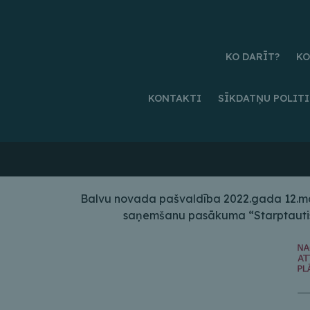
KO DARĪT?
KO
KONTAKTI
SĪKDATŅU POLIT
Balvu novada pašvaldība 2022.gada 12.maij
saņemšanu pasākuma “Starptautiskā