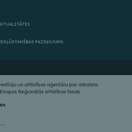
AKTUALITĀTES
IEKĻŪSTAMĪBAS PAZIŅOJUMS
tīciju un attīstības aģentūru par atbalsta
iropas Reģionālās attīstības fonds