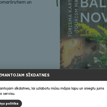
lomaršrutiem un
ZMANTOJAM SĪKDATNES
antojam sīkdatnes, lai uzlabotu mūsu mājas lapu un sniegtu jums
o servisu.
tņu politika