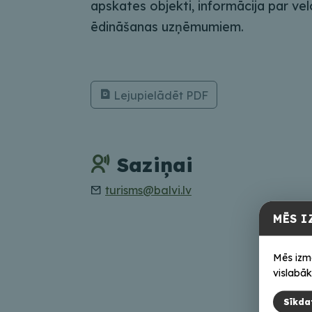
apskates objekti, informācija par ve
ēdināšanas uzņēmumiem.
Lejupielādēt PDF
Saziņai
turisms@balvi.lv
MĒS I
Mēs izm
vislabāk
Sīkda