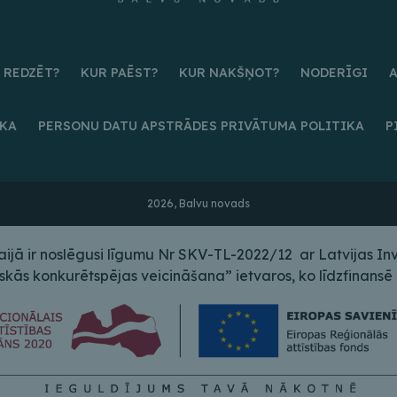
 REDZĒT?
KUR PAĒST?
KUR NAKŠŅOT?
NODERĪGI
IKA
PERSONU DATU APSTRĀDES PRIVĀTUMA POLITIKA
P
2026, Balvu novads
ā ir noslēgusi līgumu Nr SKV-TL-2022/12 ar Latvijas Inves
s konkurētspējas veicināšana” ietvaros, ko līdzfinansē E