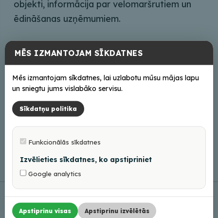
objekti, informācija par velomaršrutiem un
ēdināšanas uzņēmumiem.
MĒS IZMANTOJAM SĪKDATNES
Lejupielādēt PDF
Mēs izmantojam sīkdatnes, lai uzlabotu mūsu mājas lapu
un sniegtu jums vislabāko servisu.
Sīkdatņu politika
Saziņai
turisms@balvi.lv
Funkcionālās sīkdatnes
Izvēlieties sīkdatnes, ko apstipriniet
Google analytics
Apstiprinu visas
Apstiprinu izvēlētās