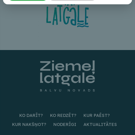
KO DARĪT?
KO REDZĒT?
KUR PAĒST?
KUR NAKŠŅOT?
NODERĪGI
AKTUALITĀTES