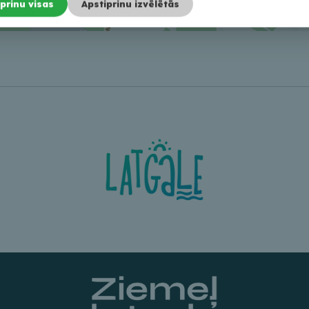
prinu visas
Apstiprinu izvēlētās