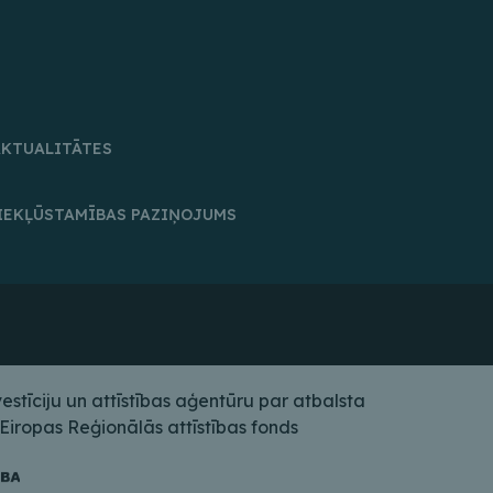
AKTUALITĀTES
IEKĻŪSTAMĪBAS PAZIŅOJUMS
tīciju un attīstības aģentūru par atbalsta
iropas Reģionālās attīstības fonds