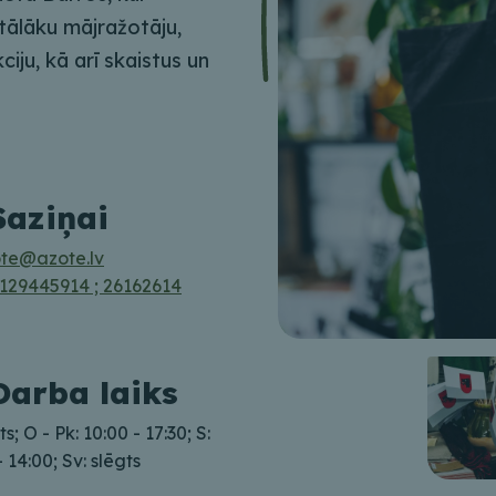
tālāku mājražotāju,
ju, kā arī skaistus un
Saziņai
te@azote.lv
129445914 ; 26162614
Darba laiks
ts; O - Pk: 10:00 - 17:30; S:
- 14:00; Sv: slēgts