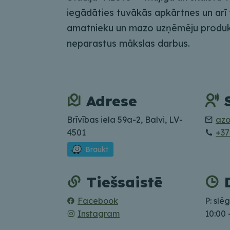
iegādāties tuvākās apkārtnes un arī 
amatnieku un mazo uzņēmēju produkci
neparastus mākslas darbus.
Adrese
Brīvības iela 59a-2, Balvi, LV-
azo
4501
+37
Braukt
Tiešsaistē
Facebook
P: slēg
Instagram
10:00 