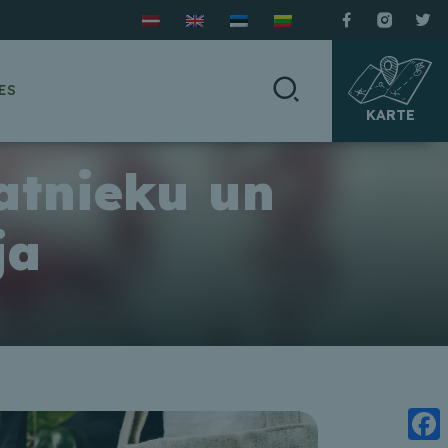
ES
KARTE
atnieku un
ja