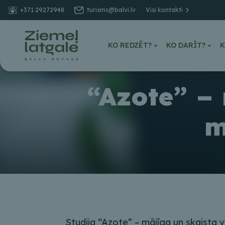
+371 29272948
turisms@balvi.lv
Visi kontakti
KO REDZĒT?
KO DARĪT?
K
“Azote” –
m
Studija “Azote” – mājīga un skaista v