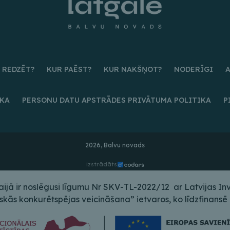
 REDZĒT?
KUR PAĒST?
KUR NAKŠŅOT?
NODERĪGI
IKA
PERSONU DATU APSTRĀDES PRIVĀTUMA POLITIKA
P
2026, Balvu novads
izstrādāts
ā ir noslēgusi līgumu Nr SKV-TL-2022/12 ar Latvijas Inves
s konkurētspējas veicināšana” ietvaros, ko līdzfinansē E