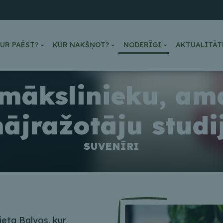
UR PAĒST?
KUR NAKŠŅOT?
NODERĪGI
AKTUALITĀT
 mākslinieku, am
ājražotāju studi
SUVENĪRI
ieta Balvos, kur