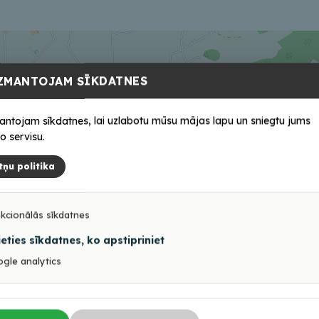
ZMANTOJAM SĪKDATNES
antojam sīkdatnes, lai uzlabotu mūsu mājas lapu un sniegtu jums
o servisu.
tņu politika
kcionālās sīkdatnes
ieties sīkdatnes, ko apstipriniet
gle analytics