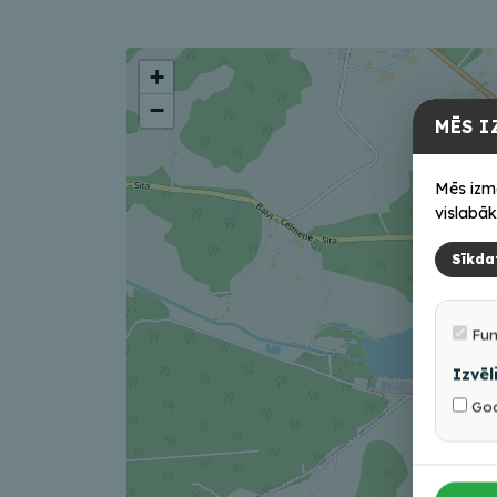
+
−
MĒS I
Mēs izm
vislabāk
Sīkda
Fun
Izvēl
Goo