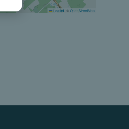
Leaflet
|
©
OpenStreetMap