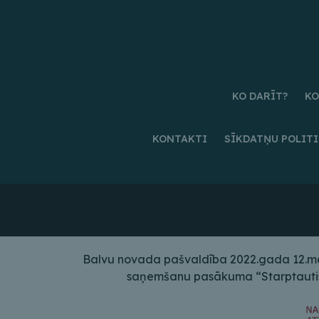
KO DARĪT?
KO
KONTAKTI
SĪKDATŅU POLIT
Balvu novada pašvaldība 2022.gada 12.maij
saņemšanu pasākuma “Starptautiskā