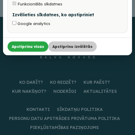
Funkcionālās sīkdatnes
Izvēlieties sīkdatnes, ko apstipriniet
Google analytics
Apstiprinu visas
Apstiprinu izvēlētās
KO DARĪT?
KO REDZĒT?
KUR PAĒST?
KUR NAKŠŅOT?
NODERĪGI
AKTUALITĀTES
KONTAKTI
SĪKDATŅU POLITIKA
PERSONU DATU APSTRĀDES PRIVĀTUMA POLITIKA
PIEKĻŪSTAMĪBAS PAZIŅOJUMS