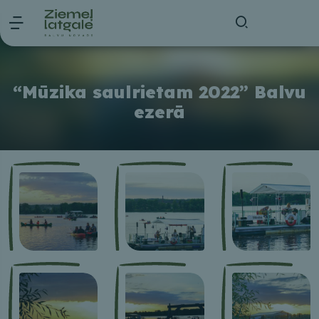
“Mūzika saulrietam 2022” Balvu
ezerā