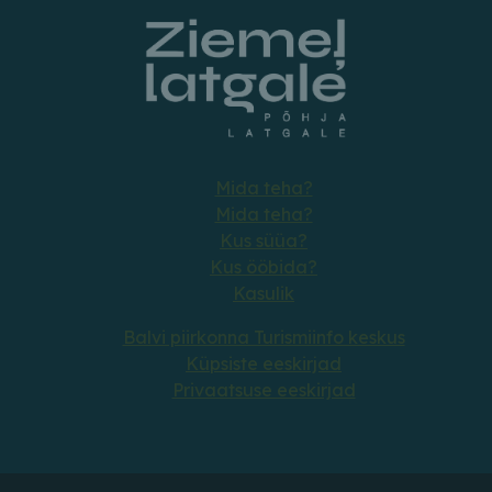
Mida teha?
Mida teha?
Kus süüa?
Kus ööbida?
Kasulik
Balvi piirkonna Turismiinfo keskus
Küpsiste eeskirjad
Privaatsuse eeskirjad