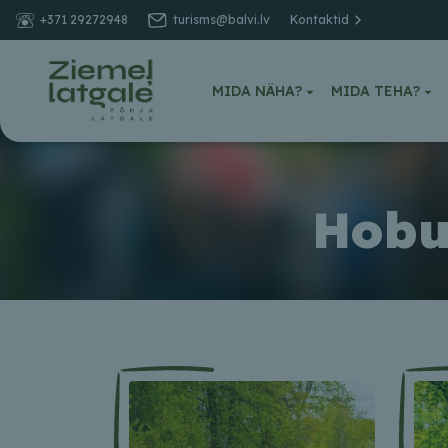
+371 29272948
turisms@balvi.lv
Kontaktid
MIDA NÄHA?
MIDA TEHA?
Hobu