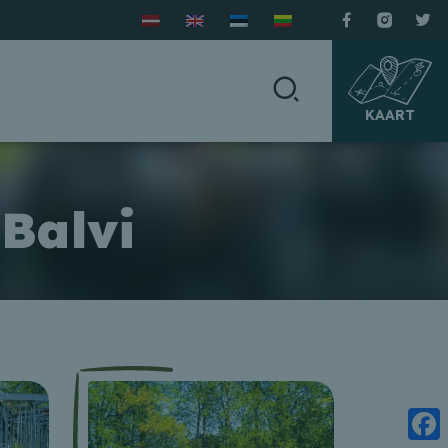
KAART
Balvi