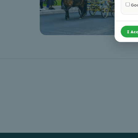
Goo
I Acc