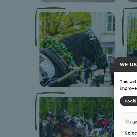
WE US
This web
improve 
Cooki
Fun
Selec