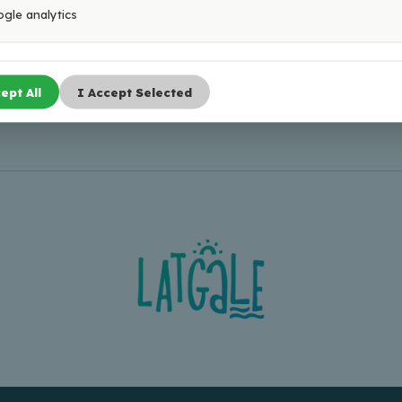
gle analytics
ept All
I Accept Selected