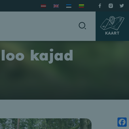
KAART
aloo kajad