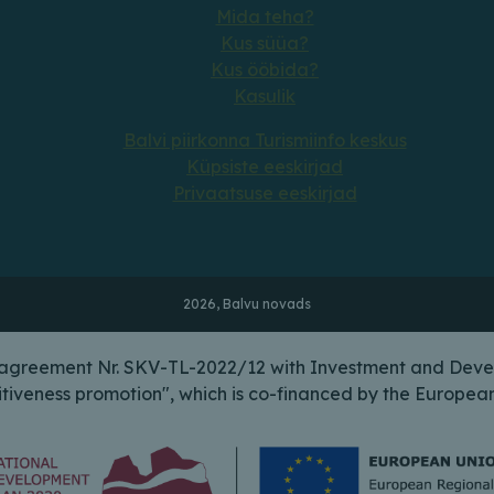
Mida teha?
Kus süüa?
Kus ööbida?
Kasulik
Balvi piirkonna Turismiinfo keskus
Küpsiste eeskirjad
Privaatsuse eeskirjad
2026, Balvu novads
n agreement Nr. SKV-TL-2022/12 with Investment and Deve
itiveness promotion", which is co-financed by the Europ