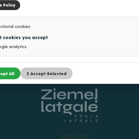
e Policy
ctional cookies
t cookies you accept
gle analytics
ept All
I Accept Selected
Mida teha?