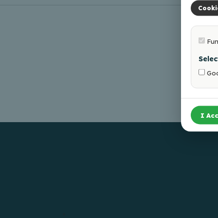
Cooki
Fun
Selec
Goo
I Acc