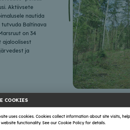
usi. Aktiivsete
õimalusele nautida
 tutvuda Baltinava
 Marsruut on 34
 ajaloolisest
järvedest ja
E COOKIES
site uses cookies. Cookies collect information about site visits, help
website functionality. See our Cookie Policy for details.