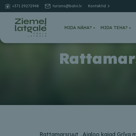
+371 29272948
turisms@balvi.lv
Kontaktid
MIDA NÄHA?
MIDA TEHA?
Rattamars
Rattamarsruut „Ajaloo kajad Grīva 