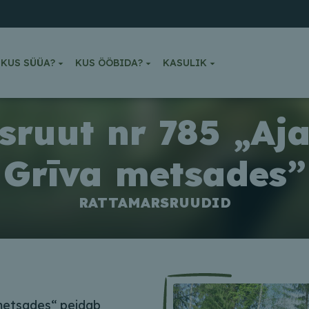
KUS SÜÜA?
KUS ÖÖBIDA?
KASULIK
ruut nr 785 „Aj
Grīva metsades”
RATTAMARSRUUDID
metsades“ peidab