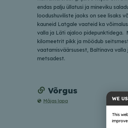
endas palju üllatusi ja mineviku salad
loodushuviliste jaoks on see lisaks v
kauneid Latgale vaateid ka võimalus
valla ja Läti ajaloo pidepunktidega.
kilomeetrit pikk ja möödub seitsmest
vaatamisväärsusest, Baltinava valla 
metsadest.
Võrgus
WE US
Mājas lapa
This web
improve 