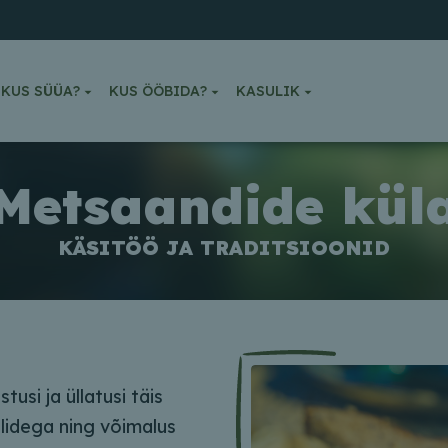
KUS SÜÜA?
KUS ÖÖBIDA?
KASULIK
Metsaandide kül
KÄSITÖÖ JA TRADITSIOONID
si ja üllatusi täis
lidega ning võimalus