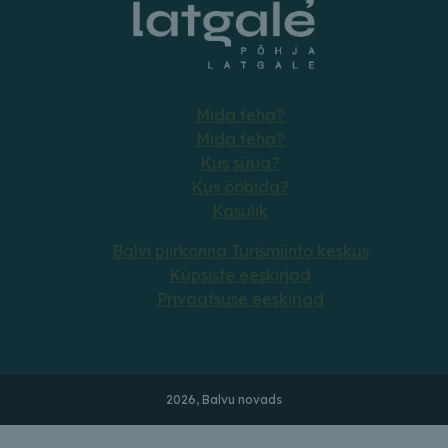
Mida teha?
Mida teha?
Kus süüa?
Kus ööbida?
Kasulik
Balvi piirkonna Turismiinfo keskus
Küpsiste eeskirjad
Privaatsuse eeskirjad
2026, Balvu novads