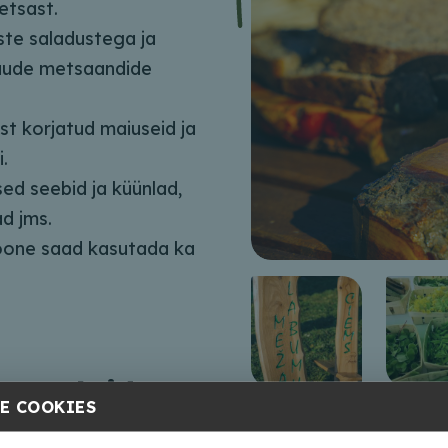
etsast.
ste saladustega ja
muude metsaandide
t korjatud maiuseid ja
.
ed seebid ja küünlad,
d jms.
oone saad kasutada ka
Kontaktid
E COOKIES