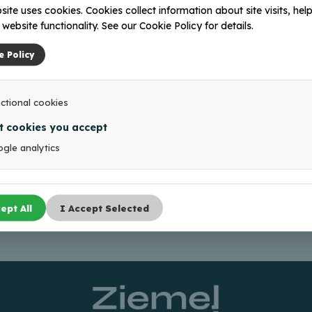
abumuciems25@inbox.lv
site uses cookies. Cookies collect information about site visits, help
129227201 26439716
website functionality. See our Cookie Policy for details.
e Policy
ctional cookies
t cookies you accept
gle analytics
ept All
I Accept Selected