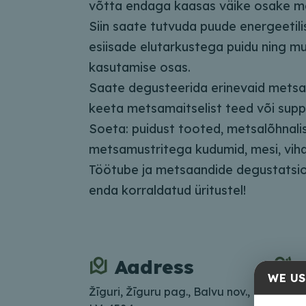
võtta endaga kaasas väike osake m
Siin saate tutvuda puude energeetili
esiisade elutarkustega puidu ning 
kasutamise osas.
Saate degusteerida erinevaid metsas
keeta metsamaitselist teed või suppi
Soeta: puidust tooted, metsalõhnalis
metsamustritega kudumid, mesi, viha
Töötube ja metsaandide degustatsi
enda korraldatud üritustel!
Aadress
WE US
Žīguri, Žīguru pag., Balvu nov.,