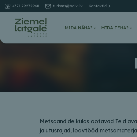
+371 29272948
turisms@balvi.lv
Kontaktid
MIDA NÄHA?
MIDA TEHA?
Metsaandide külas ootavad Teid avastu
jalutusrajad, loovtööd metsamaterja