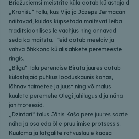
Briežuciemsi meistrite küla ootab külastajaid
„Kronīšu“ tallu, kus Vija ja Jāzeps Jermacāni
näitavad, kuidas küpsetada maitsvat leiba
traditsioonilises leivaahjus ning annavad
seda ka maitsta. Teid ootab meeldiv ja
vahva õhkkond külalislahkete peremeeste
ringis.
„Bilgu“ talu perenaise Biruta juures ootab
külastajaid puhkus looduskaunis kohas,
lõhnav taimetee ja juust ning võimalus
kuulata peremehe Olegi jahilugusid ja näha
jahitrofeesid.
„Dzintari“ talus Jānis Kaša pere juures saate
näha ja osaleda õlle pruulimise protsessis.
Kuulama ja latgalite rahvuslaule kaasa