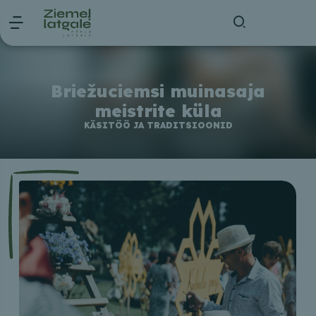
Briežuciemsi muinasaja
meistrite küla
KÄSITÖÖ JA TRADITSIOONID