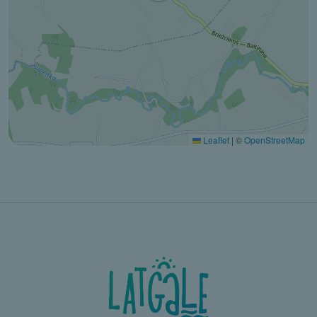
Leaflet
|
©
OpenStreetMap