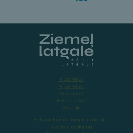
Mida teha?
Mida teha?
Kus süüa?
Kus ööbida?
Kasulik
Balvi piirkonna Turismiinfo keskus
Küpsiste eeskirjad