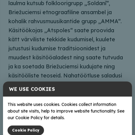
laulma kutsub folkloorigrupp „Soldanī“,
Briežuciemsi etnograafiline ansambel ja
kohalik rahvusmuusikantide grupp „AMMA“.
Käsitöökojas „Atspoles“ saate proovida
kätt värviliste tekkide kudumisel, kuulete
jutustusi kudumise traditsioonidest ja
muudest käsitööaladest ning saate tutvuda
ja ka soetada Briežuciemsi kudujate ning
käsitööliste teoseid. Nahatöötluse saladusi
jagab meister Andris Ločmelis.
WE USE COOKIES
This website uses cookies. Cookies collect information
about site visits, help to improve website functionality. See
Aadress
our Cookie Policy for details.
Briežuciems, Briežuciema pag., Balvu nov., LV-
Cookie Policy