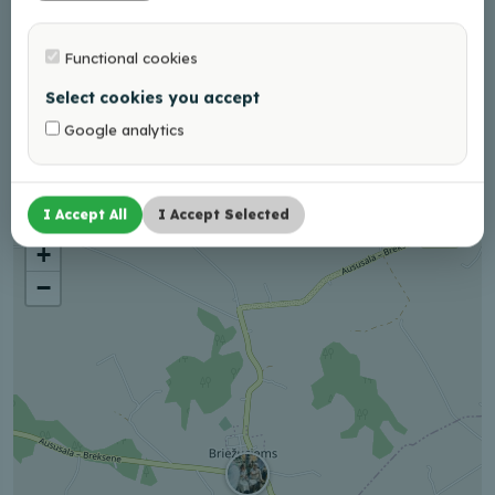
4595
Braukt
Functional cookies
Select cookies you accept
Kontaktid
Google analytics
+37125444621
I Accept All
I Accept Selected
+
−