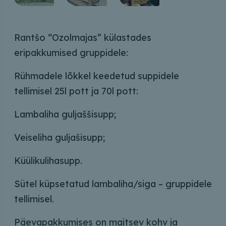
Rantšo “Ozolmajas” külastades
eripakkumised gruppidele:
Rühmadele lõkkel keedetud suppidele
tellimisel 25l pott ja 70l pott:
Lambaliha guljaššisupp;
Veiseliha guljašisupp;
Küülikulihasupp.
Sütel küpsetatud lambaliha/siga – gruppidele
tellimisel.
Päevapakkumises on maitsev kohv ja