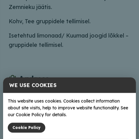
Zemnieku jäätis.
Kohv, Tee gruppidele tellimisel.
Isetehtud limonaad/ Kuumad joogid lõkkel –
gruppidele tellimisel.
Aadress
WE USE COOKIES
Ozolu mājas, Kārklinieki, Balvu pag., Balvu nov.,
LV-4561
This website uses cookies. Cookies collect information
Braukt
about site visits, help to improve website functionality. See
our Cookie Policy for details.
Kontaktid
Cookie Policy
+37122314805; +37126160423