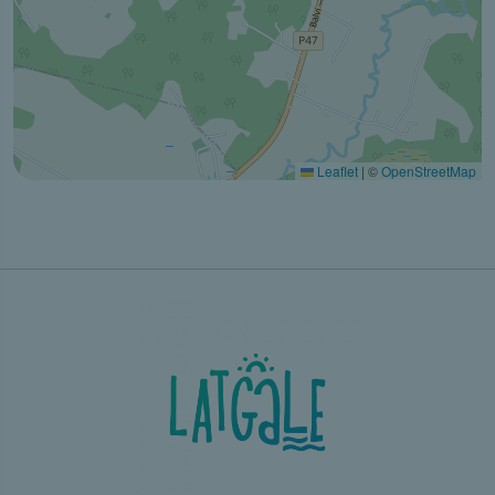
Leaflet
|
©
OpenStreetMap