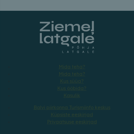
Mida teha?
Mida teha?
Kus süüa?
Kus ööbida?
Kasulik
Balvi piirkonna Turismiinfo keskus
Küpsiste eeskirjad
Privaatsuse eeskirjad