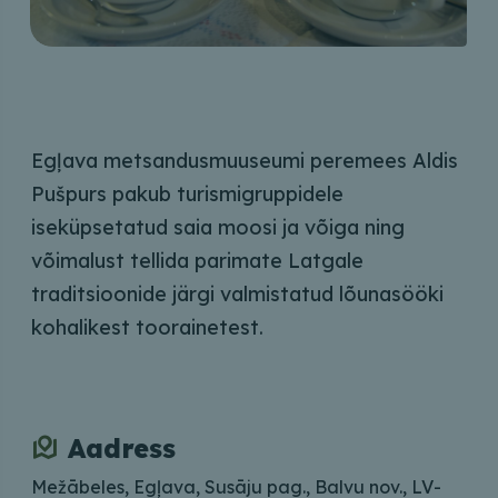
Egļava metsandusmuuseumi peremees Aldis
Pušpurs pakub turismigruppidele
iseküpsetatud saia moosi ja võiga ning
võimalust tellida parimate Latgale
traditsioonide järgi valmistatud lõunasööki
kohalikest toorainetest.
Aadress
Mežābeles, Egļava, Susāju pag., Balvu nov., LV-