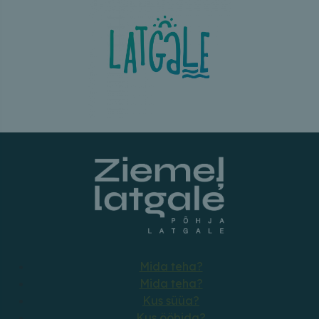
Mida teha?
Mida teha?
Kus süüa?
Kus ööbida?