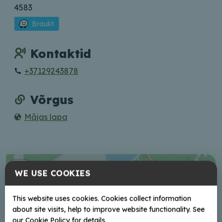
4583
Braukt
Kontaktid
+37129243878
Võrgus
Mājas lapa
+
WE USE COOKIES
−
This website uses cookies. Cookies collect information
about site visits, help to improve website functionality. See
our Cookie Policy for details.