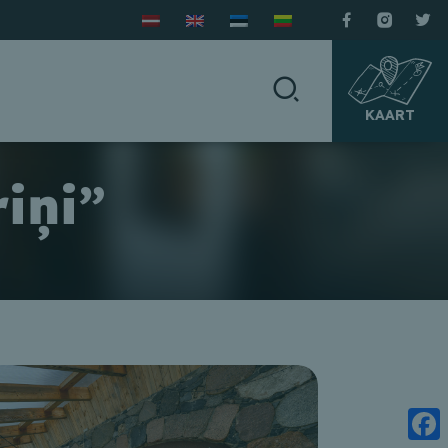
KAART
iņi”