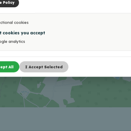
e Policy
ctional cookies
t cookies you accept
gle analytics
ept All
I Accept Selected