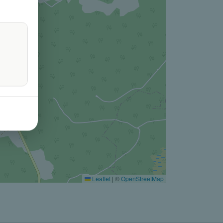
Leaflet
|
©
OpenStreetMap