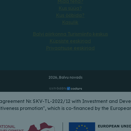
Mida teha?
Kus süüa?
Kus ööbida?
Kasulik
Balvi piirkonna Turismiinfo keskus
Küpsiste eeskirjad
Privaatsuse eeskirjad
2026, Balvu novads
izstrādāts
n agreement Nr. SKV-TL-2022/12 with Investment and Deve
itiveness promotion", which is co-financed by the Europ