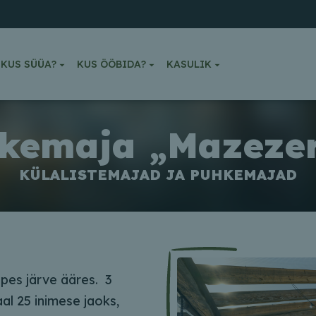
KUS SÜÜA?
KUS ÖÖBIDA?
KASULIK
kemaja „Mazezer
KÜLALISTEMAJAD JA PUHKEMAJAD
pes järve ääres. 3
l 25 inimese jaoks,