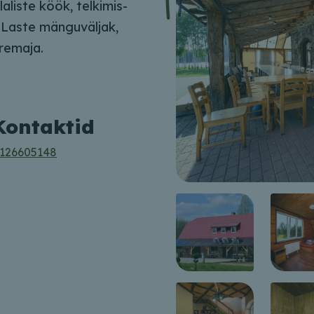
laliste köök, telkimis-
t. Laste mänguväljak,
eremaja.
Kontaktid
126605148