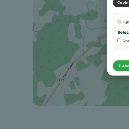
Cooki
Fun
Selec
Goo
I Acc