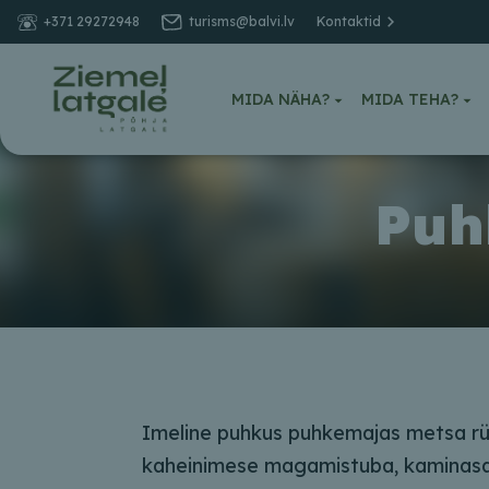
+371 29272948
turisms@balvi.lv
Kontaktid
MIDA NÄHA?
MIDA TEHA?
Puh
Imeline puhkus puhkemajas metsa rü
kaheinimese magamistuba, kaminasaa