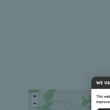
WE US
+
This web
improve 
−