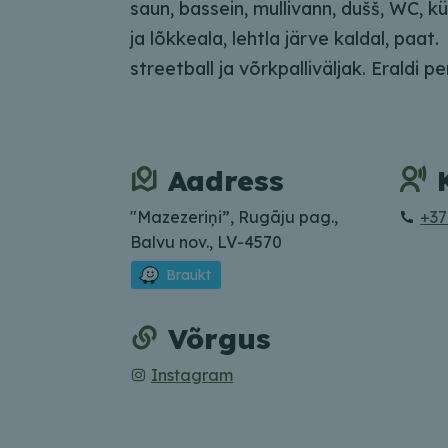
saun, bassein, mullivann, dušš, WC, kü
ja lõkkeala, lehtla järve kaldal, paa
streetball ja võrkpalliväljak. Eraldi p
Aadress
"Mazezeriņi”, Rugāju pag.,
+37
Balvu nov., LV-4570
Braukt
Võrgus
Instagram