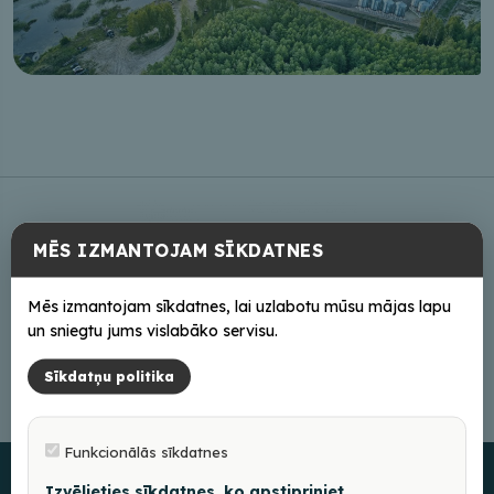
MĒS IZMANTOJAM SĪKDATNES
Mēs izmantojam sīkdatnes, lai uzlabotu mūsu mājas lapu
un sniegtu jums vislabāko servisu.
Sīkdatņu politika
Funkcionālās sīkdatnes
Izvēlieties sīkdatnes, ko apstipriniet