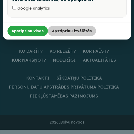
Google analytics
Apstiprinu visas
Apstiprinu izvēlētās
KO DARĪT?
KO REDZĒT?
KUR PAĒST?
KUR NAKŠŅOT?
NODERĪGI
AKTUALITĀTES
KONTAKTI
SĪKDATŅU POLITIKA
PERSONU DATU APSTRĀDES PRIVĀTUMA POLITIKA
PIEKĻŪSTAMĪBAS PAZIŅOJUMS
2026, Balvu novads