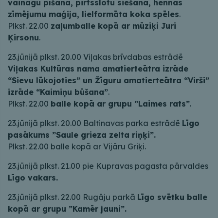
vainagu pīšana, pirtsslotu siešana, hennas
zīmējumu maģija, lielformāta koka spēles
.
Plkst. 22.00
zaļumballe kopā ar mūziķi Juri
Ķirsonu
.
23.jūnijā plkst. 20.00 Viļakas brīvdabas estrādē
Viļakas Kultūras nama amatierteātra izrāde
“Sievu lūkojoties” un Žīguru amatierteātra “Virši”
izrāde “Kaimiņu būšana”
.
Plkst. 22.00
balle kopā ar grupu ”Laimes rats”
.
23.jūnijā plkst. 20.00 Baltinavas parka estrādē
Līgo
pasākums ”Saule grieza zelta riņķi”.
Plkst. 22.00 balle kopā ar Vijāru Griķi.
23.jūnijā plkst. 21.00 pie Kupravas pagasta pārvaldes
Līgo vakars.
23.jūnijā plkst. 22.00 Rugāju parkā
Līgo svētku balle
kopā ar grupu ”Kamēr jauni”.