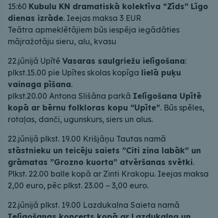
15:60
Kubulu KN dramatiskā kolektīva “Zīds” Līgo
dienas izrāde
. Ieejas maksa 3 EUR
Teātra apmeklētājiem būs iespēja iegādāties
mājražotāju sieru, alu, kvasu
22.jūnijā Upītē
Vasaras saulgriežu ielīgošana
:
plkst.15.00 pie Upītes skolas kopīga
lielā puķu
vainaga pīšana
.
plkst.20.00 Antona Slišāna parkā
Ielīgošana Upītē
kopā ar bērnu folkloras kopu “Upīte”
. Būs spēles,
rotaļas, danči, ugunskurs, siers un alus.
22.jūnijā plkst. 19.00 Krišjāņu Tautas namā
stāstnieku un teicēju saiets ”Citi zina labāk” un
grāmatas ”Grozno kuorta” atvēršanas svētki
.
Plkst. 22.00 balle kopā ar Zinti Krakopu. Ieejas maksa
2,00 euro, pēc plkst. 23.00 – 3,00 euro.
22.jūnijā plkst. 19.00 Lazdukalna Saieta namā
Ielīgošanas koncerts kopā ar Lazdukalna un