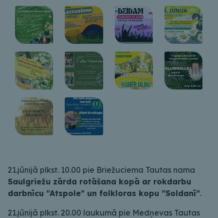
21.jūnijā plkst. 10.00 pie Briežuciema Tautas nama
Saulgriežu zārda rotāšana kopā ar rokdarbu
darbnīcu ”Atspole” un folkloras kopu ”Soldanī”
.
21.jūnijā plkst. 20.00 laukumā pie Medņevas Tautas