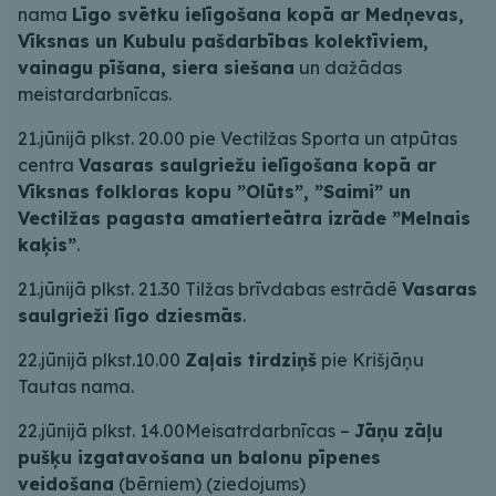
nama
Līgo svētku ielīgošana kopā ar Medņevas,
Vīksnas un Kubulu pašdarbības kolektīviem,
vainagu pīšana, siera siešana
un dažādas
meistardarbnīcas.
21.jūnijā plkst. 20.00 pie Vectilžas Sporta un atpūtas
centra
Vasaras saulgriežu ielīgošana kopā ar
Vīksnas folkloras kopu ”Olūts”, ”Saimi” un
Vectilžas pagasta amatierteātra izrāde ”Melnais
kaķis”
.
21.jūnijā plkst. 21.30 Tilžas brīvdabas estrādē
Vasaras
saulgrieži līgo dziesmās
.
22.jūnijā plkst.10.00
Zaļais tirdziņš
pie Krišjāņu
Tautas nama.
22.jūnijā plkst. 14.00Meisatrdarbnīcas –
Jāņu zāļu
pušķu izgatavošana un balonu pīpenes
veidošana
(bērniem) (ziedojums)