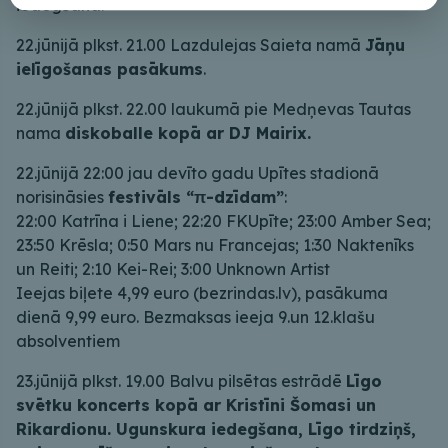
iedegšana.
22.jūnijā plkst. 21.00 Lazdulejas Saieta namā
Jāņu
ielīgošanas pasākums
.
22.jūnijā plkst. 22.00 laukumā pie Medņevas Tautas
nama
diskoballe kopā ar DJ Mairix.
22.jūnijā 22:00 jau devīto gadu Upītes stadionā
norisināsies
festivāls “π-dzīdam”
:
22:00 Katrīna i Liene; 22:20 FKUpīte; 23:00 Amber Sea;
23:50 Krēsla; 0:50 Mars nu Francejas; 1:30 Naktenīks
un Reiti; 2:10 Kei-Rei; 3:00 Unknown Artist
Ieejas biļete 4,99 euro (bezrindas.lv), pasākuma
dienā 9,99 euro. Bezmaksas ieeja 9.un 12.klašu
absolventiem
23.jūnijā plkst. 19.00 Balvu pilsētas estrādē
Līgo
svētku koncerts kopā ar Kristīni Šomasi un
Rikardionu. Ugunskura iedegšana, Līgo tirdziņš,