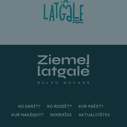
KO DARĪT?
KO REDZĒT?
KUR PAĒST?
KUR NAKŠŅOT?
NODERĪGI
AKTUALITĀTES