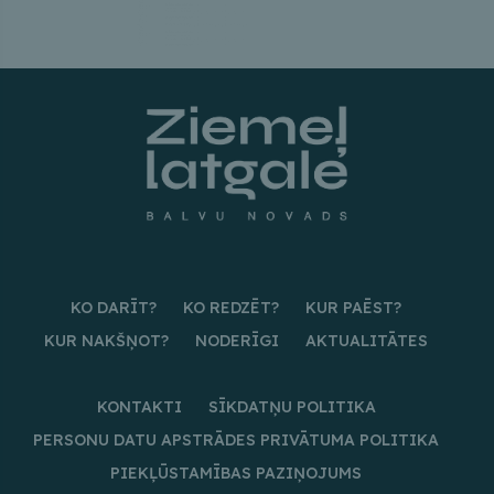
KO DARĪT?
KO REDZĒT?
KUR PAĒST?
KUR NAKŠŅOT?
NODERĪGI
AKTUALITĀTES
KONTAKTI
SĪKDATŅU POLITIKA
PERSONU DATU APSTRĀDES PRIVĀTUMA POLITIKA
PIEKĻŪSTAMĪBAS PAZIŅOJUMS