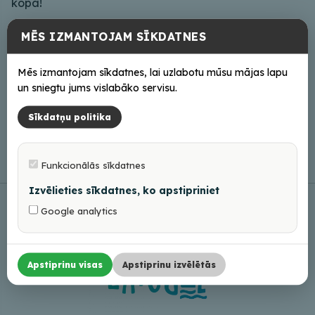
kopā!
Iepriekšēja pieteikšanās obligāta – 26361594. Vietu
MĒS IZMANTOJAM SĪKDATNES
skaits ierobežots.
Dalības maksa 35 EUR.
Mēs izmantojam sīkdatnes, lai uzlabotu mūsu mājas lapu
un sniegtu jums vislabāko servisu.
Norises vieta – Arnitas labsajūtu darbnīca, pirts
“Elkšņi”, Brīvības iela 2c, Balvi.
Sīkdatņu politika
Funkcionālās sīkdatnes
Izvēlieties sīkdatnes, ko apstipriniet
Google analytics
Apstiprinu visas
Apstiprinu izvēlētās