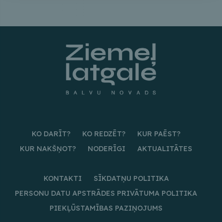
KO DARĪT?
KO REDZĒT?
KUR PAĒST?
KUR NAKŠŅOT?
NODERĪGI
AKTUALITĀTES
KONTAKTI
SĪKDATŅU POLITIKA
PERSONU DATU APSTRĀDES PRIVĀTUMA POLITIKA
PIEKĻŪSTAMĪBAS PAZIŅOJUMS