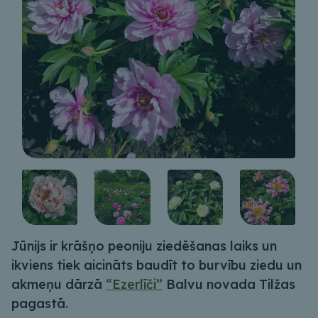
Jūnijs ir krāšņo peoniju ziedēšanas laiks un
ikviens tiek aicināts baudīt to burvību ziedu un
akmeņu dārzā
“Ezerlīči”
Balvu novada Tilžas
pagastā.