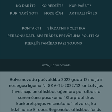
KO DARĪT?
KO REDZĒT?
KUR PAĒST?
KUR NAKŠŅOT?
NODERĪGI
AKTUALITĀTES
KONTAKTI
SĪKDATŅU POLITIKA
PERSONU DATU APSTRĀDES PRIVĀTUMA POLITIKA
PIEKĻŪSTAMĪBAS PAZIŅOJUMS
2026, Balvu novads
Balvu novada pašvaldība 2022.gada 12.maijā ir
noslēgusi līgumu Nr SKV-TL-2022/12 ar Latvijas
Investīciju un attīstības aģentūru par atbalsta
saņemšanu pasākuma “Starptautiskās
konkurētspējas veicināšana” ietvaros, ko
līdzfinansē Eiropas Reģionālās attīstības fonds