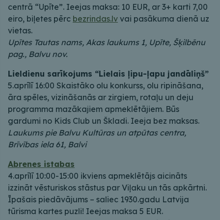
centrā “Upīte”. Ieejas maksa: 10 EUR, ar 3+ karti 7,00
eiro, biļetes pērc
bezrindas.lv
vai pasākuma dienā uz
vietas.
Upītes Tautas nams, Akas laukums 1, Upīte, Šķilbēnu
pag., Balvu nov.
Lieldienu sarīkojums “Lielais ļipu-ļapu jandāliņš”
5.aprīlī 16:00 Skaistāko olu konkurss, olu ripināšana,
āra spēles, vizināšanās ar zirgiem, rotaļu un deju
programma mazākajiem apmeklētājiem. Būs
gardumi no Kids Club un Škladi. Ieeja bez maksas.
Laukums pie Balvu Kultūras un atpūtas centra,
Brīvības iela 61, Balvi
Abrenes istabas
4.aprīlī 10:00-15:00 ikviens apmeklētājs aicināts
izzināt vēsturiskos stāstus par Viļaku un tās apkārtni.
Īpašais piedāvājums – saliec 1930.gadu Latvija
tūrisma kartes puzli! Ieejas maksa 5 EUR.