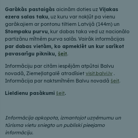
Garākās pastaigās
aicinām doties uz
Viļakas
ezera salas taku
, uz kuru var nokļūt pa vienu
garākajiem ar pontonu tiltiem Latvijā (144m) un
Stompaku purvu
, kur dabas taka ved uz nacionālo
partizānu mītnēm purva salās. Vairāk informācijas
par dabas vietām, ko apmeklēt un kur sarīkot
pavasarīgu pikniku,
šeit
.
Informāciju par citām iespējām atpūtai Balvu
novadā, Ziemeļlatgalē atradīsiet
visit.balvi.lv
.
Informācija par naktsmītnēm Balvu novadā
šeit
.
Lieldienu pasākumi
šeit
.
Informācija apkopota, izmantojot uzņēmumu un
tūrisma vietu sniegto un publiski pieejamo
informāciju.