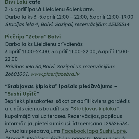
Divi Loki
cafe
3.-6.aprīlī īpašā Lieldienu ēdienkarte.
Darba laiks 3.-5.aprīlī 12:00 – 22:00, 6.aprīlī 12:00-19:00
Stacijas iela 4, Balvi. Saziņai, rezervācijām: 23335514
Picērija “Zebra” Balvi
Darba laiks Lieldienu brīvdienās
3.aprīlī 11.00-24.00, 5.aprīlī 11.00-22.00, 6.aprīlī 11.00-
22.00
Brīvības iela 60,Balvi. Saziņai un rezervācijām:
26601001,
www.picerijazebra.lv
“Stabļovas ķiploka” īpašais piedāvājums –
“
Sushi Upītē
”
Iepriekš piesakoties, sākot ar aprīli ikviens gardēdis
aicināts ciemos baudīt suši “
Stabļovas ķiploka
”
kupolmājā vai uz terases. Rezervācijas, papildus
informācija, pieteikumi suši līdzņemšanai: 29326534.
Aktuālais piedāvājums
Facebook lapā Sushi Upītē
.
“Apses”, Stabļova, Šķilbēnu pagasts, Balvu novads
.