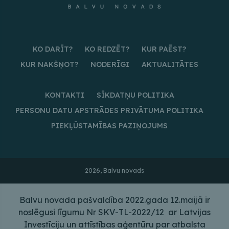
KO DARĪT?
KO REDZĒT?
KUR PAĒST?
KUR NAKŠŅOT?
NODERĪGI
AKTUALITĀTES
KONTAKTI
SĪKDATŅU POLITIKA
PERSONU DATU APSTRĀDES PRIVĀTUMA POLITIKA
PIEKĻŪSTAMĪBAS PAZIŅOJUMS
2026, Balvu novads
Balvu novada pašvaldība 2022.gada 12.maijā ir
noslēgusi līgumu Nr SKV-TL-2022/12 ar Latvijas
Investīciju un attīstības aģentūru par atbalsta