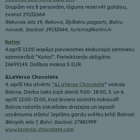
Grupām virs 8 personām, lūgums rezervēt galdiņu,
zvanot 29132664
Rekovas iela 19, Rekova, Šķilbēnu pagasts, Balvu
novads. Saziņai: 29132664, turisms@kotini.lv
Kotiņi
4.aprīlī 11:00 iespēja pievienoties ekskursijai zemnieku
saimniecībā “Kotiņi”. Pieteikšanās obligāta:
26699149. Dalības maksa 5 EUR.
&LaVersa Chocolate
4. aprīlī tiks atvērts
“&LaVersa Chocolate
” veikals
Balvos. Darba laiks šajā dienā 9:00- 18:00, 5. un 6.
aprīlī 12:00-15:00, kad ikviens aicināts nobaudīt
Balvos ražotās šokolādes dražejas un iepazīt
uzņēmuma stāstu! Ieplāno gardu svētku brīdi Balvos!
Bērzpils iela 7, Balvi. Saziņai: 27881999
www.laversa-chocolate.com