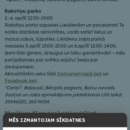
Rakstiņu parks
2.-6. aprīlī 12:00-19:00
Rakstiņu parks saposies Lieldienām un pavasarim! Te
notiks dažādas aktivitātes, varēs satikt lielus un
mazus zaķus, šūpoties. Lieldienu zaķis parkā
viesosies 5.aprīlī 13:00-15:00 un 6.aprīlī 12:00-14:00.
Ņem līdzi ģimeni, draugus un labu garastāvokli – mēs
parūpēsimies par svētku sajūtu! Ieeja par
ziedojumiem.
Aktualitātēm seko līdzi
Instagram lapā šeit
un
Facebook šeit
.
“Ceriņi”, Beļauski, Bērzpils pagasts, Balvu novads.
Saziņai un zaķa apmeklējuma pieteikšanai citā laikā:
25546320, 26576534.
Pārgājiens “Ejam kopā zaķi meklējot”
MĒS IZMANTOJAM SĪKDATNES
4.aprīlī 10:00 pārgājiens un pavasara piedzīvojums
dabā Lieldienu noskaņās Baltinavas pagasta