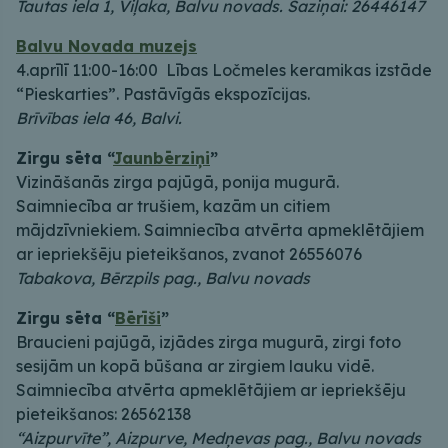
Tautas iela 1, Viļaka, Balvu novads. Saziņai: 26446147
Balvu Novada muzejs
4.aprīlī 11:00-16:00 Lības Ločmeles keramikas izstāde
“Pieskarties”. Pastāvīgās ekspozīcijas.
Brīvības iela 46, Balvi.
Zirgu sēta “
Jaunbērziņi
”
Vizināšanās zirga pajūgā, ponija mugurā.
Saimniecība ar trušiem, kazām un citiem
mājdzīvniekiem. Saimniecība atvērta apmeklētājiem
ar iepriekšēju pieteikšanos, zvanot 26556076
Tabakova, Bērzpils pag., Balvu novads
Zirgu sēta “
Bērīši
”
Braucieni pajūgā, izjādes zirga mugurā, zirgi foto
sesijām un kopā būšana ar zirgiem lauku vidē.
Saimniecība atvērta apmeklētājiem ar iepriekšēju
pieteikšanos: 26562138
“Aizpurvīte”, Aizpurve, Medņevas pag., Balvu novads