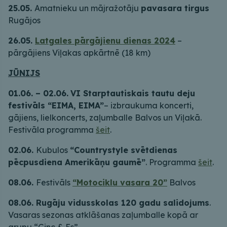
25.05.
Amatnieku un mājražotāju
pavasara tirgus
Rugājos
26.05.
Latgales pārgājienu dienas 2024
–
pārgājiens Viļakas apkārtnē (18 km)
JŪNIJS
01.06. – 02.06.
VI Starptautiskais tautu deju
festivāls “EIMA, EIMA”
– izbraukuma koncerti,
gājiens, lielkoncerts, zaļumballe Balvos un Viļakā.
Festivāla programma
šeit
.
02.06.
Kubulos
“Countrystyle svētdienas
pēcpusdiena Amerikāņu gaumē”
. Programma
šeit
.
08.06.
Festivāls
“Motociklu vasara 20”
Balvos
08.06. Rugāju vidusskolas 120 gadu salidojums
.
Vasaras sezonas atklāšanas zaļumballe kopā ar
grupu “Ginc & Es”