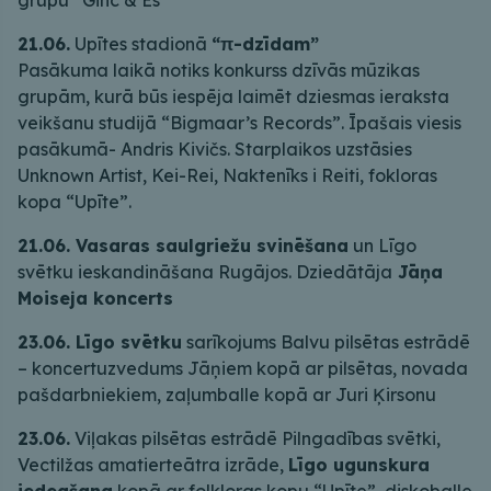
21.06.
Upītes stadionā
“π-dzīdam”
Pasākuma laikā notiks konkurss dzīvās mūzikas
grupām, kurā būs iespēja laimēt dziesmas ieraksta
veikšanu studijā “Bigmaar’s Records”. Īpašais viesis
pasākumā- Andris Kivičs. Starplaikos uzstāsies
Unknown Artist, Kei-Rei, Naktenīks i Reiti, fokloras
kopa “Upīte”.
21.06. Vasaras saulgriežu svinēšana
un Līgo
svētku ieskandināšana Rugājos. Dziedātāja
Jāņa
Moiseja koncerts
23.06. Līgo svētku
sarīkojums Balvu pilsētas estrādē
– koncertuzvedums Jāņiem kopā ar pilsētas, novada
pašdarbniekiem, zaļumballe kopā ar Juri Ķirsonu
23.06.
Viļakas pilsētas estrādē Pilngadības svētki,
Vectilžas amatierteātra izrāde,
Līgo ugunskura
iedegšana
kopā ar folkloras kopu “Upīte”, diskoballe