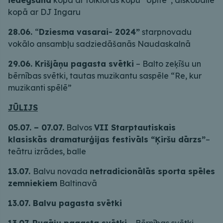
kopā ar DJ Ingaru
28.06.
“
Dziesma vasarai- 2024”
starpnovadu
vokālo ansambļu sadziedāšanās Naudaskalnā
29.06. Krišjāņu pagasta svētki
– Balto zeķīšu un
bērnības svētki, tautas muzikantu saspēle “Re, kur
muzikanti spēlē”
JŪLIJS
05.07. – 07.07.
Balvos
VII Starptautiskais
klasiskās dramaturģijas festivāls “Ķiršu dārzs”
–
teātru izrādes, balle
13.07.
Balvu novada
netradicionālās sporta spēles
zemniekiem
Baltinavā
13.07. Balvu pagasta svētki
13.07.
Rugāju pagasta svētki
– Bērnības svētki,