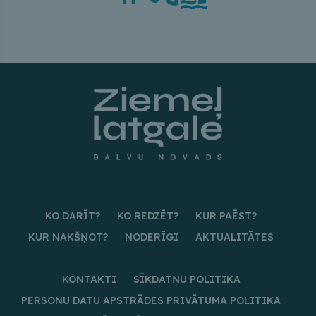
KO DARĪT?
KO REDZĒT?
KUR PAĒST?
KUR NAKŠŅOT?
NODERĪGI
AKTUALITĀTES
KONTAKTI
SĪKDATŅU POLITIKA
PERSONU DATU APSTRĀDES PRIVĀTUMA POLITIKA