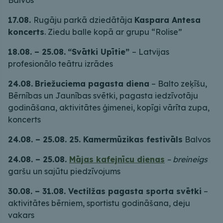
17.08.
Rugāju parkā dziedātāja
Kaspara Antesa
koncerts
. Ziedu balle kopā ar grupu “Rolise”
18.08. – 25.08.
“Svātki Upītie”
– Latvijas
profesionālo teātru izrādes
24.08.
Briežuciema pagasta diena
– Balto zeķīšu,
Bērnības un Jaunības svētki, pagasta iedzīvotāju
godināšana, aktivitātes ģimenei, kopīgi vārīta zupa,
koncerts
24.08. – 25.08. 25. Kamermūzikas festivāls
Balvos
24.08. – 25.08.
Mājas kafejnīcu dienas
– breineigs
garšu un sajūtu piedzīvojums
30.08. – 31.08. Vectilžas pagasta sporta svētki
–
aktivitātes bērniem, sportistu godināšana, deju
vakars