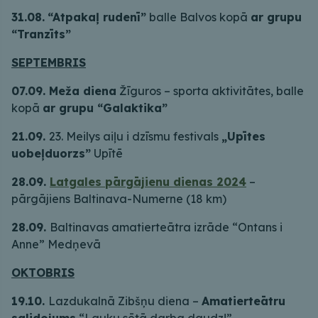
31.08.
“Atpakaļ rudenī”
balle Balvos kopā
ar grupu
“Tranzīts”
SEPTEMBRIS
07.09. Meža diena
Žīguros – sporta aktivitātes, balle
kopā
ar grupu “Galaktika”
21.09.
23. Meilys aiļu i dzīsmu festivals
„Upītes
uobeļduorzs”
Upītē
28.09.
Latgales pārgājienu dienas 2024
–
pārgājiens Baltinava-Numerne (18 km)
28.09.
Baltinavas amatierteātra izrāde “Ontans i
Anne” Medņevā
OKTOBRIS
19.10.
Lazdukalnā Zibšņu diena –
Amatierteātru
salidojums
“Lauku sētā darba daudz!”