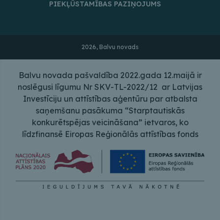
PIEKĻŪSTAMĪBAS PAZIŅOJUMS
2026, Balvu novads
Balvu novada pašvaldība 2022.gada 12.maijā ir
noslēgusi līgumu Nr SKV-TL-2022/12 ar Latvijas
Investīciju un attīstības aģentūru par atbalsta
saņemšanu pasākuma “Starptautiskās
konkurētspējas veicināšana” ietvaros, ko
līdzfinansē Eiropas Reģionālās attīstības fonds