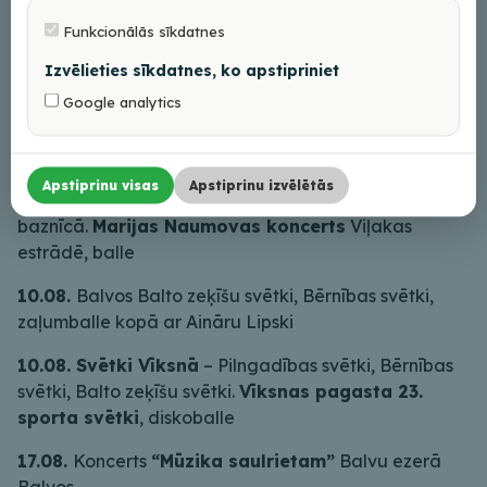
lasītāju uzsaukšana, darbnīcas, sportiskas
Funkcionālās sīkdatnes
aktivitātes, zaļumballe
Izvēlieties sīkdatnes, ko apstipriniet
27.07. – 02.08. Starptautiskais folkloras festivāls
Google analytics
“Lipa kust”
Upītē
AUGUSTS
Apstiprinu visas
Apstiprinu izvēlētās
03.08. VIII vēsturisko ērģeļu svētki
Viļakas katoļu
baznīcā.
Marijas Naumovas koncerts
Viļakas
estrādē, balle
10.08.
Balvos Balto zeķīšu svētki, Bērnības svētki,
zaļumballe kopā ar Aināru Lipski
10.08. Svētki Vīksnā
– Pilngadības svētki, Bērnības
svētki, Balto zeķīšu svētki.
Vīksnas pagasta 23.
sporta svētki
, diskoballe
17.08.
Koncerts
“Mūzika saulrietam”
Balvu ezerā
Balvos