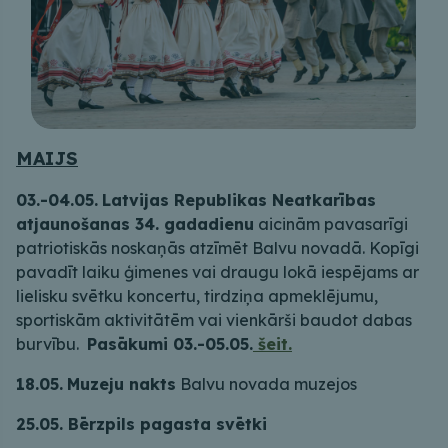
MAIJS
03.-04.05.
Latvijas Republikas Neatkarības
atjaunošanas 34. gadadienu
aicinām pavasarīgi
patriotiskās noskaņās atzīmēt Balvu novadā. Kopīgi
pavadīt laiku ģimenes vai draugu lokā iespējams ar
lielisku svētku koncertu, tirdziņa apmeklējumu,
sportiskām aktivitātēm vai vienkārši baudot dabas
burvību.
Pasākumi 03.-05.05.
šeit.
18.05.
Muzeju nakts
Balvu novada muzejos
25.05. Bērzpils pagasta svētki