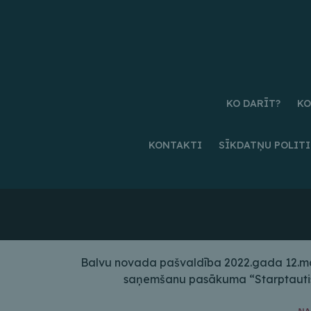
KO DARĪT?
KO
KONTAKTI
SĪKDATŅU POLIT
Balvu novada pašvaldība 2022.gada 12.maij
saņemšanu pasākuma “Starptautiskā