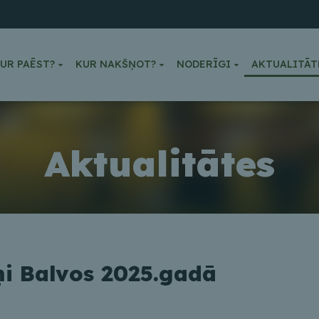
UR PAĒST?
KUR NAKŠŅOT?
NODERĪGI
AKTUALITĀT
Aktualitātes
ņi Balvos 2025.gadā