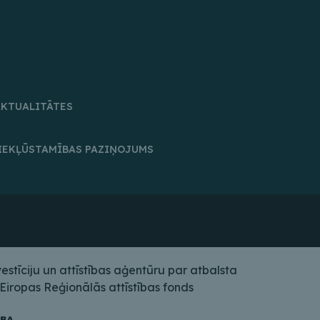
AKTUALITĀTES
IEKĻŪSTAMĪBAS PAZIŅOJUMS
tīciju un attīstības aģentūru par atbalsta
iropas Reģionālās attīstības fonds