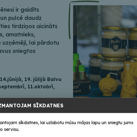
nesi ir gaidīts
 un pulcē daudz
ties tirdziņos aicināts
ks, amatnieks,
e uzņēmēji, lai pārdotu
avus sniegtos
14.jūnijā, 19. jūlijā Balvu
septembrī, 11.oktobrī,
ZMANTOJAM SĪKDATNES
igāta
!
 Kultūras un atpūtas
antojam sīkdatnes, lai uzlabotu mūsu mājas lapu un sniegtu jums
o servisu.
ovada pašvaldības iestāde