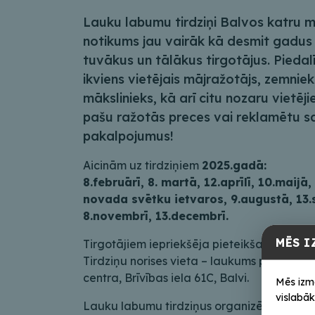
Lauku labumu tirdziņi Balvos katru mē
notikums jau vairāk kā desmit gadus
tuvākus un tālākus tirgotājus. Piedalī
ikviens vietējais mājražotājs, zemnie
mākslinieks, kā arī citu nozaru vietēji
pašu ražotās preces vai reklamētu s
pakalpojumus!
Aicinām uz tirdziņiem
2025.gadā:
8.februārī, 8. martā, 12.aprīlī, 10.maijā, 
novada svētku ietvaros, 9.augustā, 13.
8.novembrī, 13.decembrī.
MĒS I
Tirgotājiem iepriekšēja pieteikšanās ir
obl
Tirdziņu norises vieta – laukums pie Balvu
centra, Brīvības iela 61C, Balvi.
Mēs izm
vislabāk
Lauku labumu tirdziņus organizē Balvu n