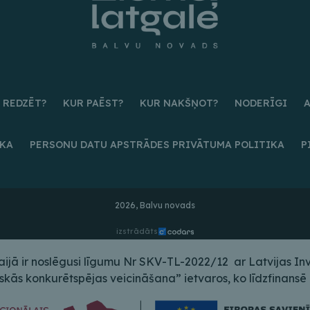
 REDZĒT?
KUR PAĒST?
KUR NAKŠŅOT?
NODERĪGI
IKA
PERSONU DATU APSTRĀDES PRIVĀTUMA POLITIKA
P
2026, Balvu novads
izstrādāts
ā ir noslēgusi līgumu Nr SKV-TL-2022/12 ar Latvijas Inves
s konkurētspējas veicināšana” ietvaros, ko līdzfinansē E