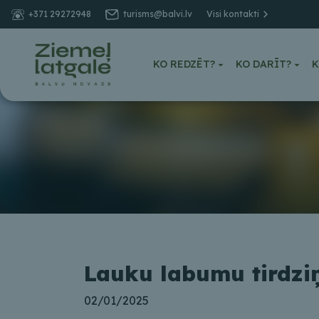
+371 29272948
turisms@balvi.lv
Visi kontakti
KO REDZĒT?
KO DARĪT?
K
Lauku labumu tirdzi
02/01/2025