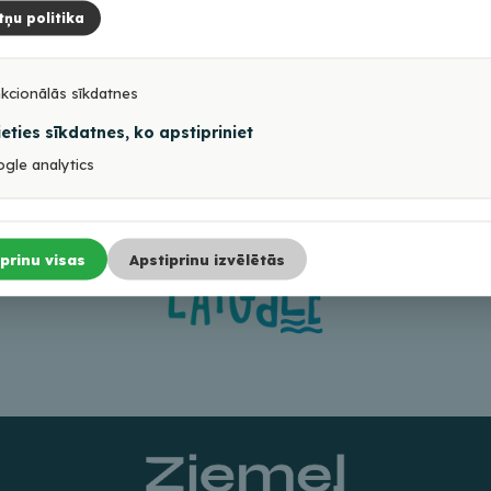
 Papildus informācijai:
tņu politika
kcionālās sīkdatnes
ieties sīkdatnes, ko apstipriniet
gle analytics
prinu visas
Apstiprinu izvēlētās