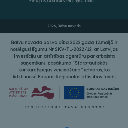
PIEKĻŪSTAMĪBAS PAZIŅOJUMS
2026, Balvu novads
Balvu novada pašvaldība 2022.gada 12.maijā ir
noslēgusi līgumu Nr SKV-TL-2022/12 ar Latvijas
Investīciju un attīstības aģentūru par atbalsta
saņemšanu pasākuma “Starptautiskās
konkurētspējas veicināšana” ietvaros, ko
līdzfinansē Eiropas Reģionālās attīstības fonds