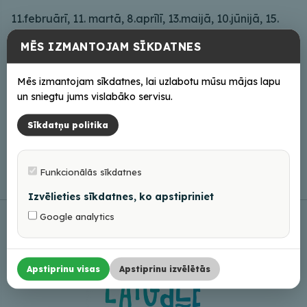
11.februārī, 11. martā, 8.aprīlī, 13.maijā, 10.jūnijā, 15.
jūlijā Balvu novada svētku ietvaros, 12.augustā,
MĒS IZMANTOJAM SĪKDATNES
9.septembrī, 14.oktobrī, 11.novembrī, 9.decembrī.
Tirdziņus organizē Balvu novada pašvaldības
Mēs izmantojam sīkdatnes, lai uzlabotu mūsu mājas lapu
iestāde “Ziemeļlatgales Biznesa un tūrisma centrs”.
un sniegtu jums vislabāko servisu.
Papildus informācijai: biznesacentrs@balvi.lv,
Sīkdatņu politika
26461435
Funkcionālās sīkdatnes
Izvēlieties sīkdatnes, ko apstipriniet
Google analytics
Apstiprinu visas
Apstiprinu izvēlētās