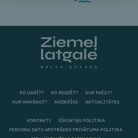
KO DARĪT?
KO REDZĒT?
KUR PAĒST?
KUR NAKŠŅOT?
NODERĪGI
AKTUALITĀTES
KONTAKTI
SĪKDATŅU POLITIKA
PERSONU DATU APSTRĀDES PRIVĀTUMA POLITIKA