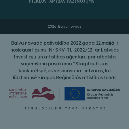
PIEKĻŪSTAMĪBAS PAZIŅOJUMS
2026, Balvu novads
Balvu novada pašvaldība 2022.gada 12.maijā ir
noslēgusi līgumu Nr SKV-TL-2022/12 ar Latvijas
Investīciju un attīstības aģentūru par atbalsta
saņemšanu pasākuma “Starptautiskās
konkurētspējas veicināšana” ietvaros, ko
līdzfinansē Eiropas Reģionālās attīstības fonds