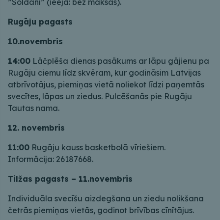
”Soldanī” (ieeja: bez maksas).
Rugāju pagasts
10.novembris
14:00
Lāčplēša dienas pasākums ar lāpu gājienu pa
Rugāju ciemu līdz skvēram, kur godināsim Latvijas
atbrīvotājus, piemiņas vietā noliekot līdzi paņemtās
svecītes, lāpas un ziedus. Pulcēšanās pie Rugāju
Tautas nama.
12. novembris
11:00
Rugāju kauss basketbolā vīriešiem.
Informācija: 26187668.
Tilžas pagasts – 11.novembris
Individuāla svecīšu aizdegšana un ziedu nolikšana
četrās piemiņas vietās, godinot brīvības cīnītājus.