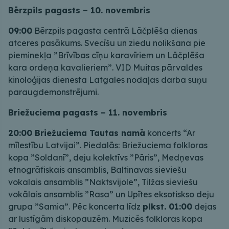
Bērzpils pagasts – 10. novembris
09:00
Bērzpils pagasta centrā Lāčplēša dienas
atceres pasākums. Svecīšu un ziedu nolikšana pie
pieminekļa ”Brīvības cīņu karavīriem un Lāčplēša
kara ordeņa kavalieriem”. VID Muitas pārvaldes
kinoloģijas dienesta Latgales nodaļas darba suņu
paraugdemonstrējumi.
Briežuciema pagasts – 11. novembris
20:00
Briežuciema Tautas namā
koncerts “Ar
mīlestību Latvijai”. Piedalās: Briežuciema folkloras
kopa ”Soldanī”, deju kolektīvs ”Pāris”, Medņevas
etnogrāfiskais ansamblis, Baltinavas sieviešu
vokalais ansamblis ”Naktsvijole”, Tilžas sieviešu
vokālais ansamblis ”Rasa” un Upītes eksotiskso deju
grupa ”Samia”. Pēc koncerta līdz
plkst. 01:00
dejas
ar lustīgām diskopauzēm. Muzicēs folkloras kopa