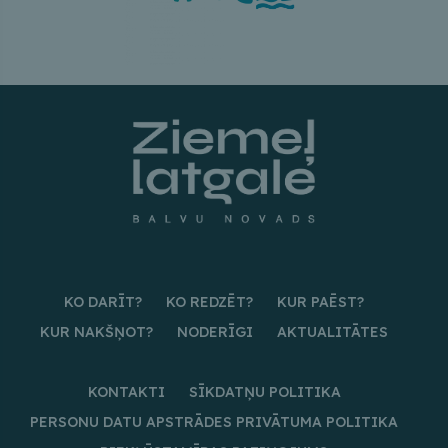
KO DARĪT?
KO REDZĒT?
KUR PAĒST?
KUR NAKŠŅOT?
NODERĪGI
AKTUALITĀTES
KONTAKTI
SĪKDATŅU POLITIKA
PERSONU DATU APSTRĀDES PRIVĀTUMA POLITIKA