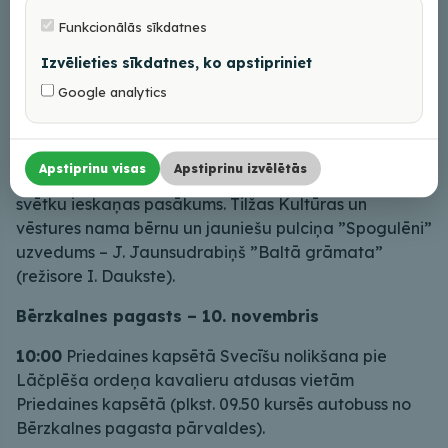
15:00
Baltinavas Kultūras namā Erudīcijas spēle
“Mana Latvija”. Aicina līdz 6.novembrim pieteikties
Funkcionālās sīkdatnes
Baltinavas pagasta iestāžu komandas, Baltinavas
Izvēlieties sīkdatnes, ko apstipriniet
pagasta privāto saimniecību komandas, Baltinavas
Google analytics
vidusskolas 9.-12. klašu skolēnu komandas.
Balvu pagasts- 10. novembris
Apstiprinu visas
Apstiprinu izvēlētās
19:00
Naudaskalna Tautas namā Latvijas Valsts
svētku ieskaņas pasākums. Tilžas Kultūras un
vēstures nama bērnu un jauniešu pulciņa ”Spogulēni”
uzvedums – J. Jaunsudrabiņš ”Baltā grāmata”
(režisore I. Daukste).
Bērzkalnes pagasts –
10. novembris
10:00
Priedaines kapsētā Svecīšu nolikšana pie
Lāčplēša ordeņa kavalieru atdusas vietām
Priedaines kapsētā (plkst. 09.50 kursēs autobuss no
Bērzkalnes pagasta pārvaldes).