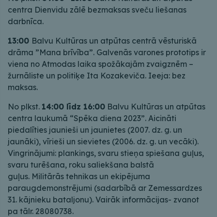
centra Dienvidu zālē bezmaksas sveču liešanas
darbnīca.
13:00
Balvu Kultūras un atpūtas centrā vēsturiskā
drāma ”Mana brīvība”. Galvenās varones prototips ir
viena no Atmodas laika spožākajām zvaigznēm –
žurnāliste un politiķe Ita Kozakeviča. Ieeja: bez
maksas.
No plkst.
14:00 līdz 16:00
Balvu Kultūras un atpūtas
centra laukumā “Spēka diena 2023”. Aicināti
piedalīties jaunieši un jaunietes (2007. dz. g. un
jaunāki), vīrieši un sievietes (2006. dz. g. un vecāki).
Vingrinājumi: plankings, svaru stieņa spiešana guļus,
svaru turēšana, roku saliekšana balstā
guļus. Militārās tehnikas un ekipējuma
paraugdemonstrējumi (sadarbībā ar Zemessardzes
31. kājnieku bataljonu). Vairāk informācijas- zvanot
pa tālr. 28080738.