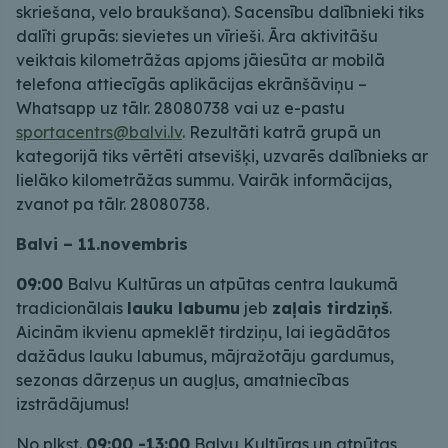
skriešana, velo braukšana). Sacensību dalībnieki tiks
dalīti grupās: sievietes un vīrieši. Āra aktivitāšu
veiktais kilometrāžas apjoms jāiesūta ar mobilā
telefona attiecīgās aplikācijas ekrānšāviņu –
Whatsapp uz tālr. 28080738 vai uz e-pastu
sportacentrs@balvi.lv
. Rezultāti katrā grupā un
kategorijā tiks vērtēti atsevišķi, uzvarēs dalībnieks ar
lielāko kilometrāžas summu. Vairāk informācijas,
zvanot pa tālr. 28080738.
Balvi – 11.novembris
09:00
Balvu Kultūras un atpūtas centra laukumā
tradicionālais
lauku labumu
jeb
zaļais tirdziņš
.
Aicinām ikvienu apmeklēt tirdziņu, lai iegādātos
dažādus lauku labumus, mājražotāju gardumus,
sezonas dārzeņus un augļus, amatniecības
izstrādājumus!
No plkst.
09:00 -13:00
Balvu Kultūras un atpūtas