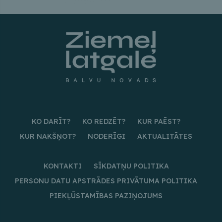
KO DARĪT?
KO REDZĒT?
KUR PAĒST?
KUR NAKŠŅOT?
NODERĪGI
AKTUALITĀTES
KONTAKTI
SĪKDATŅU POLITIKA
PERSONU DATU APSTRĀDES PRIVĀTUMA POLITIKA
PIEKĻŪSTAMĪBAS PAZIŅOJUMS