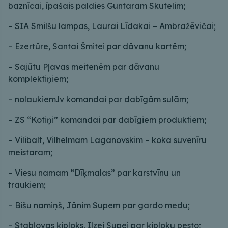
baznīcai, īpašais paldies Guntaram Skutelim;
– SIA Smilšu lampas, Laurai Līdakai – Ambražēvičai;
– Ezertūre, Santai Šmitei par dāvanu kartēm;
– Sajūtu Pļavas meitenēm par dāvanu
komplektiņiem;
– nolaukiem.lv komandai par dabīgām sulām;
– ZS “Kotiņi” komandai par dabīgiem produktiem;
– Vilibalt, Vilhelmam Laganovskim – koka suvenīru
meistaram;
– Viesu namam “Dīķmalas” par karstvīnu un
traukiem;
– Bišu namiņš, Jānim Supem par gardo medu;
– Stabļovas ķiploks, Ilzei Supei par ķiploku pesto;