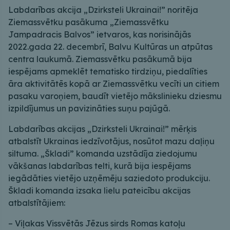
Labdarības akcija „Dzirksteli Ukrainai!” noritēja
Ziemassvētku pasākuma „Ziemassvētku
Jampadracis Balvos” ietvaros, kas norisinājās
2022.gada 22. decembrī, Balvu Kultūras un atpūtas
centra laukumā. Ziemassvētku pasākumā bija
iespējams apmeklēt tematisko tirdziņu, piedalīties
āra aktivitātēs kopā ar Ziemassvētku vecīti un citiem
pasaku varoņiem, baudīt vietējo mākslinieku dziesmu
izpildījumus un pavizināties suņu pajūgā.
Labdarības akcijas „Dzirksteli Ukrainai!” mērķis
atbalstīt Ukrainas iedzīvotājus, nosūtot mazu daļiņu
siltuma. „Škladi” komanda uzstādīja ziedojumu
vākšanas labdarības telti, kurā bija iespējams
iegādāties vietējo uzņēmēju saziedoto produkciju.
Škladi komanda izsaka lielu pateicību akcijas
atbalstītājiem:
– Viļakas Vissvētās Jēzus sirds Romas katoļu