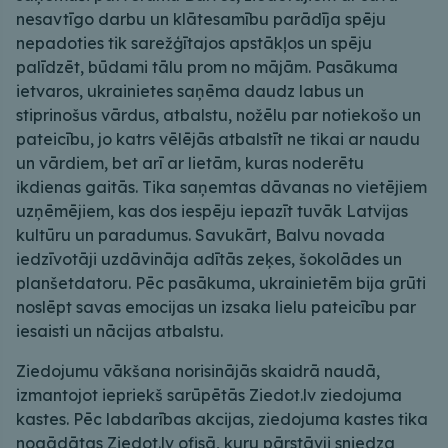
nesavtīgo darbu un klātesamību parādīja spēju
nepadoties tik sarežģītajos apstākļos un spēju
palīdzēt, būdami tālu prom no mājām. Pasākuma
ietvaros, ukrainietes saņēma daudz labus un
stiprinošus vārdus, atbalstu, nožēlu par notiekošo un
pateicību, jo katrs vēlējās atbalstīt ne tikai ar naudu
un vārdiem, bet arī ar lietām, kuras noderētu
ikdienas gaitās. Tika saņemtas dāvanas no vietējiem
uzņēmējiem, kas dos iespēju iepazīt tuvāk Latvijas
kultūru un paradumus. Savukārt, Balvu novada
iedzīvotāji uzdāvināja adītās zeķes, šokolādes un
planšetdatoru. Pēc pasākuma, ukrainietēm bija grūti
noslēpt savas emocijas un izsaka lielu pateicību par
iesaisti un nācijas atbalstu.
Ziedojumu vākšana norisinājās skaidrā naudā,
izmantojot iepriekš sarūpētās Ziedot.lv ziedojuma
kastes. Pēc labdarības akcijas, ziedojuma kastes tika
nogādātas Ziedot.lv ofisā, kuru pārstāvji sniedza