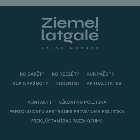
KO DARĪT?
KO REDZĒT?
KUR PAĒST?
KUR NAKŠŅOT?
NODERĪGI
AKTUALITĀTES
KONTAKTI
SĪKDATŅU POLITIKA
PERSONU DATU APSTRĀDES PRIVĀTUMA POLITIKA
PIEKĻŪSTAMĪBAS PAZIŅOJUMS