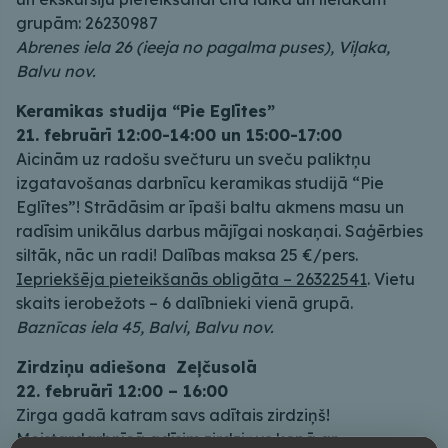
grupām: 26230987
Abrenes iela 26 (ieeja no pagalma puses), Viļaka,
Balvu nov.
Keramikas studija “Pie Eglītes”
21. februārī 12:00-14:00 un 15:00-17:00
Aicinām uz radošu svečturu un sveču paliktņu
izgatavošanas darbnīcu keramikas studijā “Pie
Eglītes”! Strādāsim ar īpaši baltu akmens masu un
radīsim unikālus darbus mājīgai noskaņai. Saģērbies
siltāk, nāc un radi! Dalības maksa 25 €/pers.
Iepriekšēja pieteikšanās obligāta – 26322541
. Vietu
skaits ierobežots – 6 dalībnieki vienā grupā.
Baznīcas iela 45, Balvi, Balvu nov.
Zirdziņu adiešona Zeļčusolā
22. februārī 12:00 – 16:00
Zirga gadā katram savs adītais zirdziņš!
Meistardarbnīcā adīsim zirdziņus kopā ar