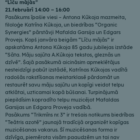
“Līču mājās”
21.februārī 14:00 – 16:00
Pasākums īpašie viesi – Antona Kūkoja mazmeita,
filoloģe Katrīna Kūkoja, un biedrības “Organic
Synergies” pārstāvji Mafalda Garsija un Edgars
Provejs. Kopš janvāra beigām “Līču mājās” ir
apskatāma Antona Kūkoja 85 gadu jubilejas izstāde
“Sāta. Māju sajūta A.Kūkoja tekstos, gleznās un
dzīvē”. Šajā pasākumā aicināsim apmeklētājus
nesteidzīgi pabūt izstādē, Katrīnas Kūkojas vadītā
radošās rakstīšanas meistarklasē pārdomāt un
restaurēt savu māju sajūtu un kopīgi veidot telpu
atklātai, uzticamai kopā būšanai. Turpinājumā
piepildīsim kopradīto telpu muzicējot Mafaldas
Garsijas un Edgara Proveja vadībā.
Pasākums “Trikmīns nr. 3” ir trešais notikums biedrības
“Teātris azotē” jaunajā tradīcijā organizēt kopīgas
muzicēšanas vakarus. Šī muzicēšanas forma ir
dzīvīga, piemērota visām paaudzēm un tai nav