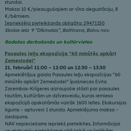
stundai.
Maksa 10 €/pieaugušajiem ar vīna degustāciju, 8
€/bērniem.
Iepriekšēja pieteikšanās obligāta: 29471150
Skolas iela 9 “Dīkmalas”, Baltinava, Balvu nov.
Radošas darbošanās un kultūrvietas
Pasaules leļļu ekspozīcija “60 minūtēs apkārt
Zemeslodei”
21. februārī 11:00 – 12:00 un 12:30 – 13:30
Apmeklētājus gaida Pasaules leļļu ekspozīcijas “60
minūtēs apkārt Zemeslodei” īpašnieces Evita
Zarembas-Krīgeres aizraujošie stāsti par pasaules
tautām, kultūrām un dzīvesveidu, kuras iemieso
ekspozīcijā apskatāmās vairāk 1600 lelles. Ekskursijas
ilgums – aptuveni 1 stunda. Apmeklējuma maksa –
ziedojums.
NAV nepieciešams iepriekš pieteikties. Informācijai
un ekskursiju pieteikšanai citā laikā un lielākām