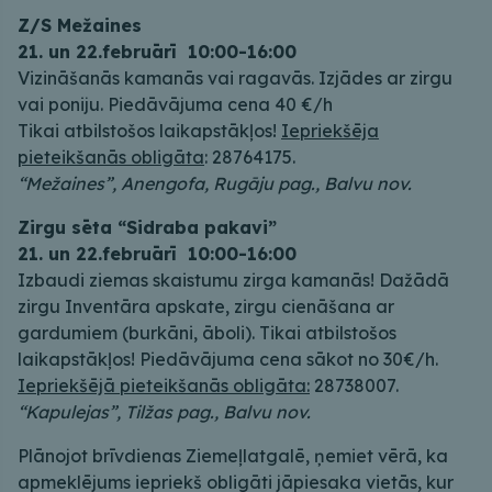
Z/S Mežaines
21. un 22.februārī 10:00-16:00
Vizināšanās kamanās vai ragavās. Izjādes ar zirgu
vai poniju. Piedāvājuma cena 40 €/h
Tikai atbilstošos laikapstākļos!
Iepriekšēja
pieteikšanās obligāta
: 28764175.
“Mežaines”, Anengofa, Rugāju pag., Balvu nov.
Zirgu sēta “Sidraba pakavi”
21. un 22.februārī 10:00-16:00
Izbaudi ziemas skaistumu zirga kamanās! Dažādā
zirgu Inventāra apskate, zirgu cienāšana ar
gardumiem (burkāni, āboli). Tikai atbilstošos
laikapstākļos! Piedāvājuma cena sākot no 30€/h.
Iepriekšējā pieteikšanās obligāta:
28738007.
“Kapulejas”, Tilžas pag., Balvu nov.
Plānojot brīvdienas Ziemeļlatgalē, ņemiet vērā, ka
apmeklējums iepriekš obligāti jāpiesaka vietās, kur