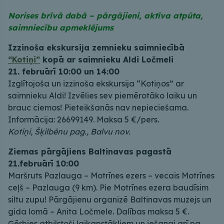
Norises brīvā dabā – pārgājieni, aktīva atpūta,
saimniecību apmeklējums
Izzinoša ekskursija zemnieku saimniecībā
“Kotiņi”
kopā ar saimnieku Aldi Ločmeli
21. februārī 10:00 un 14:00
Izglītojoša un izzinoša ekskursija “Kotiņos” ar
saimnieku Aldi! Izvēlies sev piemērotāko laiku un
brauc ciemos! Pieteikšanās nav nepieciešama.
Informācija: 26699149. Maksa 5 €/pers.
Kotiņi, Šķilbēnu pag., Balvu nov.
Ziemas pārgājiens Baltinavas pagastā
21.februārī 10:00
Maršruts Pazlauga – Motrīnes ezers – vecais Motrīnes
ceļš – Pazlauga (9 km). Pie Motrīnes ezera baudīsim
siltu zupu! Pārgājienu organizē Baltinavas muzejs un
gida lomā – Anita Ločmele. Dalības maksa 5 €.
Ģērbies atbilstoši laikapstākļiem un iešanai arī pa