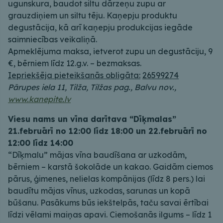
ugunskura, baudot siltu dārzeņu zupu ar
grauzdiņiem un siltu tēju. Kaņepju produktu
degustācija, kā arī kaņepju produkcijas iegāde
saimniecības veikaliņā.
Apmeklējuma maksa, ietverot zupu un degustāciju, 9
€, bērniem līdz 12.g.v. – bezmaksas.
Iepriekšēja pieteikšanās obligāta:
26599274
Pārupes iela 11, Tilža, Tilžas pag., Balvu nov.,
www.kanepite.lv
Viesu nams un vīna darītava “Dīķmalas”
21.februārī no 12:00 līdz 18:00 un 22.februārī no
12:00 līdz 14:00
“Dīķmalu” mājas vīna baudīšana ar uzkodām,
bērniem – karstā šokolāde un kakao. Gaidām ciemos
pārus, ģimenes, nelielas kompānijas (līdz 8 pers.) lai
baudītu mājas vīnus, uzkodas, sarunas un kopā
būšanu. Pasākums būs iekštelpās, taču savai ērtībai
līdzi vēlami maiņas apavi. Ciemošanās ilgums – līdz 1