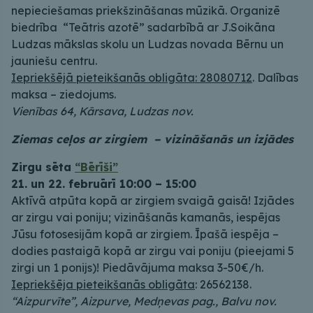
nepieciešamas priekšzināšanas mūzikā. Organizē
biedrība “Teātris azotē” sadarbībā ar J.Soikāna
Ludzas mākslas skolu un Ludzas novada Bērnu un
jauniešu centru.
Iepriekšējā pieteikšanās obligāta: 28080712
. Dalības
maksa – ziedojums.
Vienības 64, Kārsava, Ludzas nov.
Ziemas ceļos ar zirgiem – vizināšanās un izjādes
Zirgu sēta
“Bērīši”
21. un 22. februārī 10:00 – 15:00
Aktīvā atpūta kopā ar zirgiem svaigā gaisā! Izjādes
ar zirgu vai poniju; vizināšanās kamanās, iespējas
Jūsu fotosesijām kopā ar zirgiem. Īpašā iespēja –
dodies pastaigā kopā ar zirgu vai poniju (pieejami 5
zirgi un 1 ponijs)! Piedāvājuma maksa 3-50€/h.
Iepriekšēja pieteikšanās obligāta
: 26562138.
“Aizpurvīte”, Aizpurve, Medņevas pag., Balvu nov.