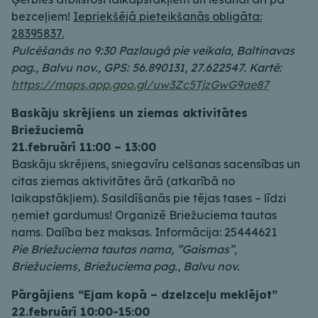
bezceļiem!
Iepriekšējā pieteikšanās obligāta:
28395837.
Pulcēšanās no 9:30 Pazlaugā pie veikala, Baltinavas
pag., Balvu nov., GPS: 56.890131, 27.622547. Kartē:
https://maps.app.goo.gl/uw3Zc5TjzGwG9ae87
Baskāju skrējiens un ziemas aktivitātes
Briežuciemā
21.februārī 11:00 – 13:00
Baskāju skrējiens, sniegavīru celšanas sacensības un
citas ziemas aktivitātes ārā (atkarībā no
laikapstākļiem). Sasildīšanās pie tējas tases – līdzi
ņemiet gardumus! Organizē Briežuciema tautas
nams. Dalība bez maksas. Informācija: 25444621
Pie Briežuciema tautas nama, ”Gaismas”,
Briežuciems, Briežuciema pag., Balvu nov.
Pārgājiens “Ejam kopā – dzelzceļu meklējot”
22.februārī 10:00-15:00