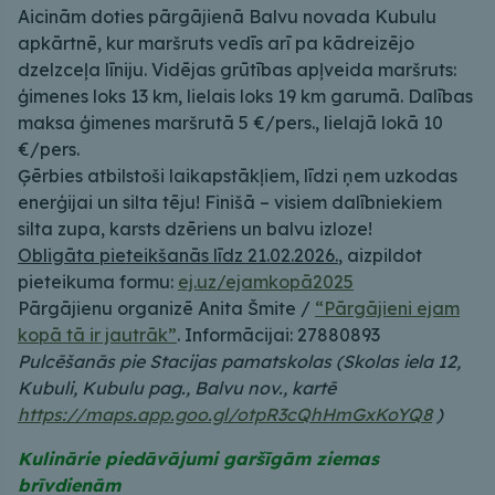
Aicinām doties pārgājienā Balvu novada Kubulu
apkārtnē, kur maršruts vedīs arī pa kādreizējo
dzelzceļa līniju. Vidējas grūtības apļveida maršruts:
ģimenes loks 13 km, lielais loks 19 km garumā. Dalības
maksa ģimenes maršrutā 5 €/pers., lielajā lokā 10
€/pers.
Ģērbies atbilstoši laikapstākļiem, līdzi ņem uzkodas
enerģijai un silta tēju! Finišā – visiem dalībniekiem
silta zupa, karsts dzēriens un balvu izloze!
Obligāta pieteikšanās līdz 21.02.2026.
, aizpildot
pieteikuma formu:
ej.uz/ejamkopā2025
Pārgājienu organizē Anita Šmite /
“Pārgājieni ejam
kopā tā ir jautrāk”
. Informācijai: 27880893
Pulcēšanās pie Stacijas pamatskolas (Skolas iela 12,
Kubuli, Kubulu pag., Balvu nov., kartē
https://maps.app.goo.gl/otpR3cQhHmGxKoYQ8
)
Kulinārie piedāvājumi garšīgām ziemas
brīvdienām