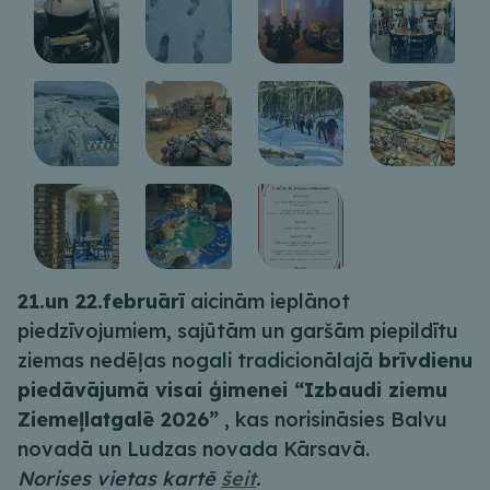
21.un 22.februārī
aicinām ieplānot
piedzīvojumiem, sajūtām un garšām piepildītu
ziemas nedēļas nogali tradicionālajā
brīvdienu
piedāvājumā visai ģimenei “Izbaudi ziemu
Ziemeļlatgalē 2026”
, kas norisināsies Balvu
novadā un Ludzas novada Kārsavā.
Norises vietas kartē
šeit
.