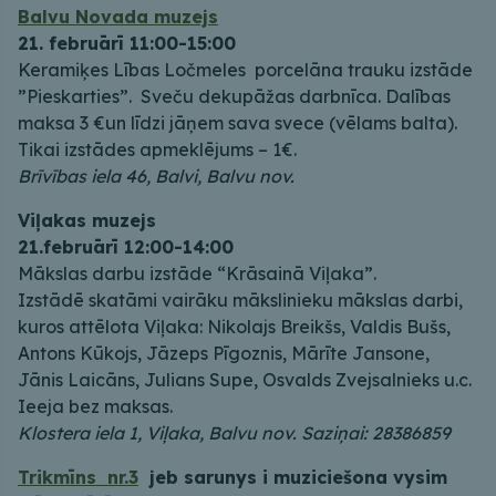
Balvu Novada muzejs
21. februārī 11:00-15:00
Keramiķes Lības Ločmeles porcelāna trauku izstāde
”Pieskarties”. Sveču dekupāžas darbnīca. Dalības
maksa 3 €un līdzi jāņem sava svece (vēlams balta).
Tikai izstādes apmeklējums – 1€.
Brīvības iela 46, Balvi, Balvu nov.
Viļakas muzejs
21.februārī 12:00-14:00
Mākslas darbu izstāde “Krāsainā Viļaka”.
Izstādē skatāmi vairāku mākslinieku mākslas darbi,
kuros attēlota Viļaka: Nikolajs Breikšs, Valdis Bušs,
Antons Kūkojs, Jāzeps Pīgoznis, Mārīte Jansone,
Jānis Laicāns, Julians Supe, Osvalds Zvejsalnieks u.c.
Ieeja bez maksas.
Klostera iela 1, Viļaka, Balvu nov. Saziņai: 28386859
Trikmīns nr.3
jeb sarunys i muziciešona vysim