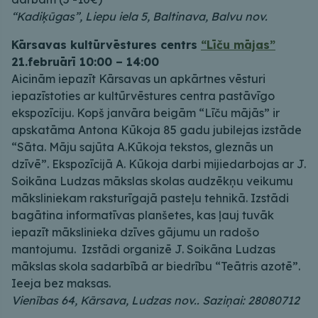
“Kadiķūgas”, Liepu iela 5, Baltinava, Balvu nov.
Kārsavas kultūrvēstures centrs
“Līču mājas”
21.februārī 10:00 – 14:00
Aicinām iepazīt Kārsavas un apkārtnes vēsturi
iepazīstoties ar kultūrvēstures centra pastāvīgo
ekspozīciju. Kopš janvāra beigām “Līču mājās” ir
apskatāma Antona Kūkoja 85 gadu jubilejas izstāde
“Sāta. Māju sajūta A.Kūkoja tekstos, gleznās un
dzīvē”. Ekspozīcijā A. Kūkoja darbi mijiedarbojas ar J.
Soikāna Ludzas mākslas skolas audzēkņu veikumu
māksliniekam raksturīgajā pasteļu tehnikā. Izstādi
bagātina informatīvas planšetes, kas ļauj tuvāk
iepazīt mākslinieka dzīves gājumu un radošo
mantojumu. Izstādi organizē J. Soikāna Ludzas
mākslas skola sadarbībā ar biedrību “Teātris azotē”.
Ieeja bez maksas.
Vienības 64, Kārsava, Ludzas nov.. Saziņai: 28080712