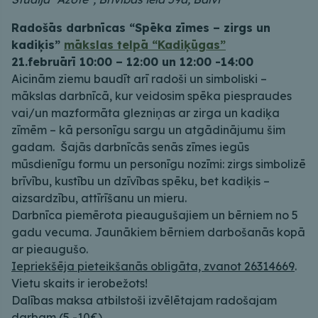
Radošās darbnīcas “Spēka zīmes – zirgs un
kadiķis”
mākslas telpā “Kadiķūgas”
21.februārī 10:00 – 12:00 un 12:00 -14:00
Aicinām ziemu baudīt arī radoši un simboliski –
mākslas darbnīcā, kur veidosim spēka piespraudes
vai/un mazformāta glezniņas ar zirga un kadiķa
zīmēm – kā personīgu sargu un atgādinājumu šim
gadam. Šajās darbnīcās senās zīmes iegūs
mūsdienīgu formu un personīgu nozīmi: zirgs simbolizē
brīvību, kustību un dzīvības spēku, bet kadiķis –
aizsardzību, attīrīšanu un mieru.
Darbnīca piemērota pieaugušajiem un bērniem no 5
gadu vecuma. Jaunākiem bērniem darbošanās kopā
ar pieaugušo.
Iepriekšēja pieteikšanās obligāta, zvanot 26314669
.
Vietu skaits ir ierobežots!
Dalības maksa atbilstoši izvēlētajam radošajam
darbam (5 -10€)