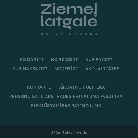
KO DARĪT?
KO REDZĒT?
KUR PAĒST?
KUR NAKŠŅOT?
NODERĪGI
AKTUALITĀTES
KONTAKTI
SĪKDATŅU POLITIKA
PERSONU DATU APSTRĀDES PRIVĀTUMA POLITIKA
PIEKĻŪSTAMĪBAS PAZIŅOJUMS
2026, Balvu novads