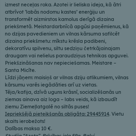
izmest neceļas roka. Azotei ir lieliska ideja, kā ātri
atbrīvot ‘labās nodomu kastes’ enerģiju un
transformēt aizmirstos kamolus derīgā dizaina
priekšmetā. Meistardarbnīcā apgūsi paņēmienus, kā
no dzijas pavedieniem un vilnas kārsuma safilcēt
dizaina priekšmetu: mīkstu krēsla padibeni,
dekoratīvu spilvenu, siltu sedziņu četrkājainajam
draugam vai nelielus paraudziņus tehnikas apguvei.
Priekšzināšanas nav nepieciešamas. Meistare –
Santa Micīte.
Līdzi jāņem: maisiņš ar vilnas dziju atlikumiem, vilnas
kārsumu varēs iegādāties arī uz vietas.
Tēja/kafija, dzīvā uguns krāsnī, socializēšanās un
ziemas ainava aiz loga – labs veids, kā izbaudīt
ziemu Ziemeļlatgalē no siltās puses!
Iepriekšējā pieteikšanās obligāta: 29445914
. Vietu
skaits ierobežots!
Dalības maksa 10 €.
Studija “Azote”, Brīvības iela 59a, Balvi