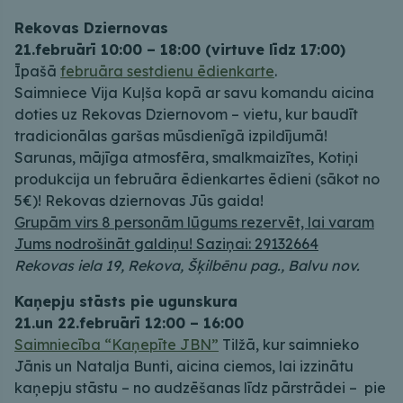
Rekovas Dziernovas
21.februārī 10:00 – 18:00 (virtuve līdz 17:00)
Īpašā
februāra sestdienu ēdienkarte
.
Saimniece Vija Kuļša kopā ar savu komandu aicina
doties uz Rekovas Dziernovom – vietu, kur baudīt
tradicionālas garšas mūsdienīgā izpildījumā!
Sarunas, mājīga atmosfēra, smalkmaizītes, Kotiņi
produkcija un februāra ēdienkartes ēdieni (sākot no
5€)! Rekovas dziernovas Jūs gaida!
Grupām virs 8 personām lūgums rezervēt, lai varam
Jums nodrošināt galdiņu! Saziņai: 29132664
Rekovas iela 19, Rekova, Šķilbēnu pag., Balvu nov.
Kaņepju stāsts pie ugunskura
21.un 22.februārī 12:00 – 16:00
Saimniecība “Kaņepīte JBN”
Tilžā, kur saimnieko
Jānis un Natalja Bunti, aicina ciemos, lai izzinātu
kaņepju stāstu – no audzēšanas līdz pārstrādei – pie