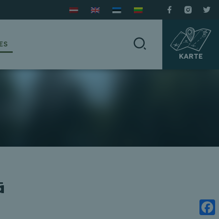
ES
KARTE
ā