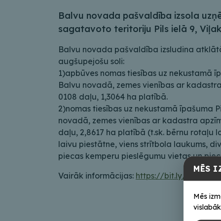
Balvu novada pašvaldība izsola uzņ
sagatavoto teritoriju Pils ielā 9, Viļa
Balvu novada pašvaldība izsludina atklātā
augšupejošu soli:
1)apbūves nomas tiesības uz nekustamā īpa
Balvu novadā, zemes vienības ar kadastr
0108 daļu, 1,3064 ha platībā.
2)
nomas tiesības uz nekustamā īpašuma Pils
novadā, zemes vienības ar kadastra apzī
daļu, 2,8617 ha platībā (t.sk. bērnu rotaļu
laivu piestātne, viens strītbola laukums, di
piecas kemperu pieslēgumu vietas un pieci
MĒS I
Vairāk informācijas:
https://bit.ly/Pilsiela9
Mēs izm
vislabāk