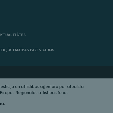
AKTUALITĀTES
IEKĻŪSTAMĪBAS PAZIŅOJUMS
tīciju un attīstības aģentūru par atbalsta
iropas Reģionālās attīstības fonds