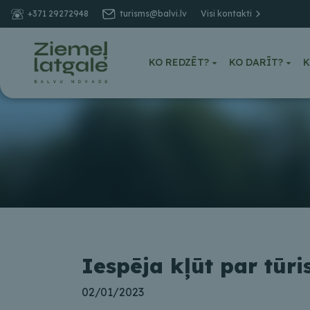
+371 29272948
turisms@balvi.lv
Visi kontakti
KO REDZĒT?
KO DARĪT?
K
Iespēja kļūt par tūr
02/01/2023