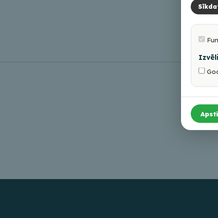
Sīkda
Fun
Izvēl
Goo
Apsti