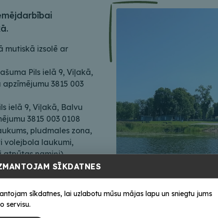
ēmējdarbībai
kā.
 mutiskā izsolē ar
šuma Pils ielā 9, Viļakā,
a apzīmējumu 3815 003
 ielā 9, Viļakā, Balvu
mējumu 3815 003 0108
 laukums, pludmales zona,
vi volejbola laukumi,
 atpūtas namiņi).
ZMANTOJAM SĪKDATNES
antojam sīkdatnes, lai uzlabotu mūsu mājas lapu un sniegtu jums
o servisu.