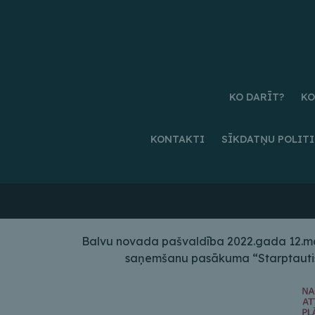
KO DARĪT?
KO
KONTAKTI
SĪKDATŅU POLIT
Balvu novada pašvaldība 2022.gada 12.maij
saņemšanu pasākuma “Starptautiskā