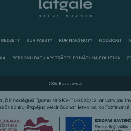
 REDZĒT?
KUR PAĒST?
KUR NAKŠŅOT?
NODERĪGI
IKA
PERSONU DATU APSTRĀDES PRIVĀTUMA POLITIKA
P
2026, Balvu novads
ā ir noslēgusi līgumu Nr SKV-TL-2022/12 ar Latvijas Inves
s konkurētspējas veicināšana” ietvaros, ko līdzfinansē E