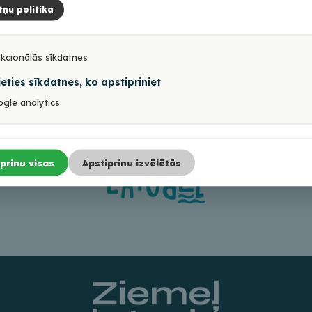
tņu politika
kcionālās sīkdatnes
ieties sīkdatnes, ko apstipriniet
gle analytics
prinu visas
Apstiprinu izvēlētās