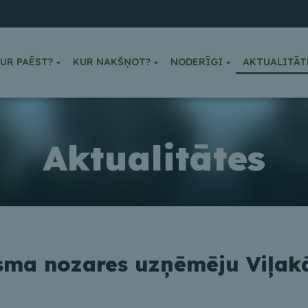
UR PAĒST?
KUR NAKŠŅOT?
NODERĪGI
AKTUALITĀT
Aktualitātes
isma nozares uzņēmēju Viļak