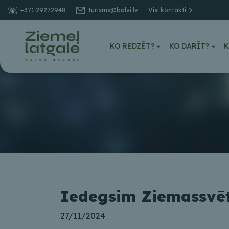
+371 29272948
turisms@balvi.lv
Visi kontakti
KO REDZĒT?
KO DARĪT?
K
Iedegsim Ziemassvēt
27/11/2024