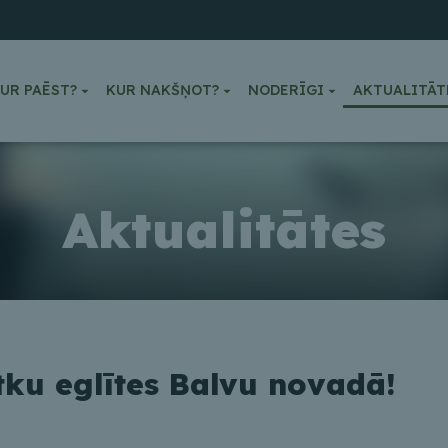
UR PAĒST?
KUR NAKŠŅOT?
NODERĪGI
AKTUALITĀT
Aktualitātes
ku eglītes Balvu novadā!