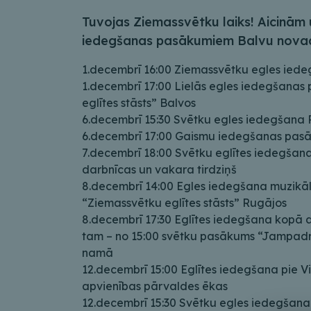
Tuvojas Ziemassvētku laiks! Aicinām 
iedegšanas pasākumiem Balvu nova
1.decembrī 16:00 Ziemassvētku egles iede
1.decembrī 17:00 Lielās egles iedegšana
eglītes stāsts” Balvos
6.decembrī 15:30 Svētku egles iedegšana
6.decembrī 17:00 Gaismu iedegšanas pasā
7.decembrī 18:00 Svētku eglītes iedegša
darbnīcas un vakara tirdziņš
8.decembrī 14:00 Egles iedegšana muzik
“Ziemassvētku eglītes stāsts” Rugājos
8.decembrī 17:30 Eglītes iedegšana kopā a
tam – no 15:00 svētku pasākums “Jampadr
namā
12.decembrī 15:00 Eglītes iedegšana pie Vi
apvienības pārvaldes ēkas
12.decembrī 15:30 Svētku egles iedegšana