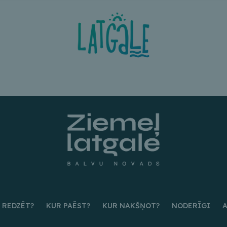
 REDZĒT?
KUR PAĒST?
KUR NAKŠŅOT?
NODERĪGI