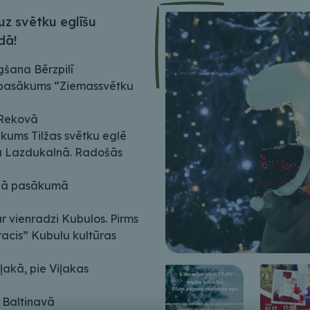
uz svētku eglīšu
dā!
gšana Bērzpilī
s pasākums “Ziemassvētku
 Rekovā
kums Tilžas svētku eglē
na Lazdukalnā. Radošās
ālā pasākumā
r vienradzi Kubulos. Pirms
acis” Kubulu kultūras
ļakā, pie Viļakas
 Baltinavā