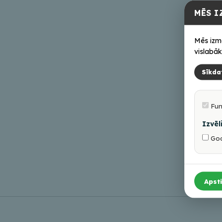
MĒS I
Mēs izm
vislabāk
Sīkda
Fun
Izvēl
Goo
Apsti