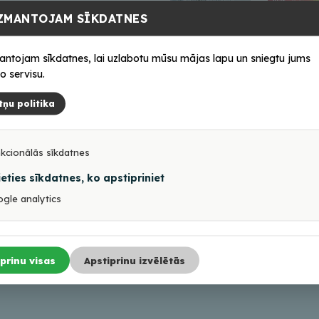
ZMANTOJAM SĪKDATNES
antojam sīkdatnes, lai uzlabotu mūsu mājas lapu un sniegtu jums
o servisu.
tņu politika
kcionālās sīkdatnes
ieties sīkdatnes, ko apstipriniet
gle analytics
prinu visas
Apstiprinu izvēlētās