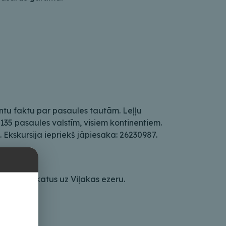
antu faktu par pasaules tautām. Leļļu
 135 pasaules valstīm, visiem kontinentiem.
 Ekskursija iepriekš jāpiesaka: 26230987.
, baudot skatus uz Viļakas ezeru.