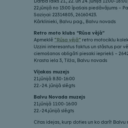
Darba laiks 21., 22. un 24. jūnijā 11:00-18:00,
22.jūnijā no 13:00 īpašais piedāvājums – 
Saziņai: 22314805, 26160423.
Kārklinieki, Balvu pag., Balvu novads
Retro moto klubs “Rūsa vējā”
Apmeklē
“Rūsa vējā”
retro motociklu kolek
Uzzini interesantus faktus un stāstus par v
ciemošanos obligāti piesaki iepriekš – 26
Krasta iela 3, Tilža, Balvu novads
Viļakas muzejs
21.jūnijā 8:30-16:00
22.-24. jūnijā slēgts
Balvu Novada muzejs
21.jūnijā 11:00-16:00
22.-24.jūnijā slēgts
Citas idejas, kurp doties un ko darīt Balvu