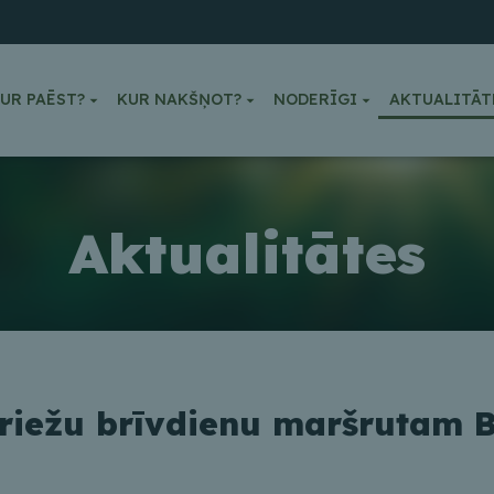
UR PAĒST?
KUR NAKŠŅOT?
NODERĪGI
AKTUALITĀT
Aktualitātes
griežu brīvdienu maršrutam 