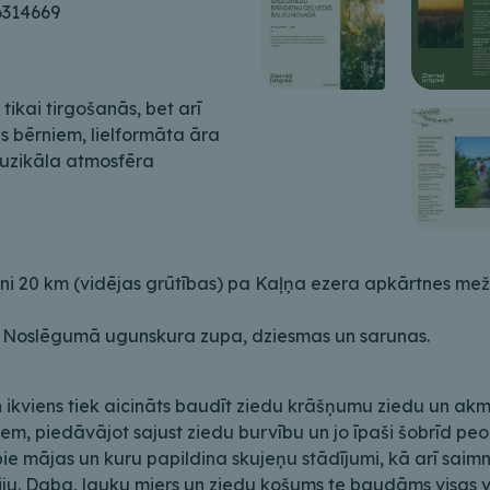
6314669
tikai tirgošanās, bet arī
s bērniem, lielformāta āra
muzikāla atmosfēra
eni 20 km (vidējas grūtības) pa Kaļņa ezera apkārtnes mež
. Noslēgumā ugunskura zupa, dziesmas un sarunas.
un ikviens tiek aicināts baudīt ziedu krāšņumu ziedu un a
m, piedāvājot sajust ziedu burvību un jo īpaši šobrīd peo
pie mājas un kuru papildina skujeņu stādījumi, kā arī sai
ju. Daba, lauku miers un ziedu košums te baudāms visas