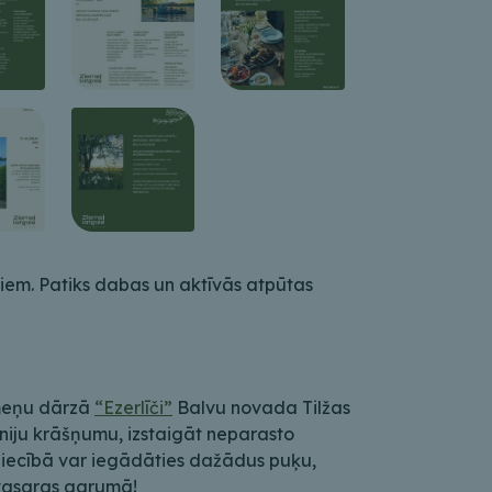
iem. Patiks dabas un aktīvās atpūtas
kmeņu dārzā
“Ezerlīči”
Balvu novada Tilžas
niju krāšņumu, izstaigāt neparasto
mniecībā var iegādāties dažādus puķu,
 vasaras garumā!