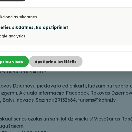
 atvērta apmeklētājiem. Savu ciemošanās laiku piesaki iepr
kcionālās sīkdatnes
ieties sīkdatnes, ko apstipriniet
gle analytics
Kotiņos “Braucam auzās – Nopietni?”. Maksa 4 EUR/pers. Be
699149, turisms@kotini.lv
prinu visas
Apstiprinu izvēlētās
rnovu veikaliņš
sestdienu ēdienkarte
ekovas Dziernovu piedāvāto ēdienkarti, lūdzam būt saprot
 ir aizņemti. Aktuālā informācija Facebook Rekovas Dziernovu
 Balvu novads. Saziņai: 29132664, turisms@kotini.lv
skaut senos ozolus un samīļot dzīvniekus! Viesošanās Rančo
augušajiem.