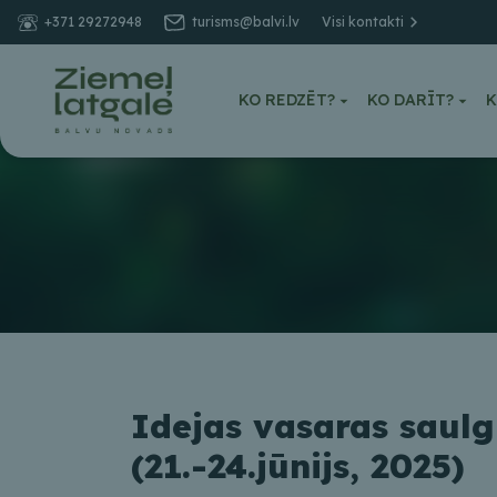
+371 29272948
turisms@balvi.lv
Visi kontakti
KO REDZĒT?
KO DARĪT?
K
Idejas vasaras saul
(21.-24.jūnijs, 2025)