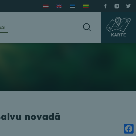
ES
KARTE
Balvu novadā