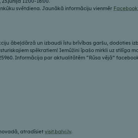
 23.jūnijā 11:00-16:00.
Pankūku svētdiena. Jaunākā informāciju vienmēr
Facebook
ciju ābeļdārzā un izbaudi īstu brīvības garšu, dodoties iz
ēsturiskajiem spēkratiem! Iemūžini īpašo mirkli uz stilīga 
425960. Informācija par aktualitātēm “Rūsa vējā” facebook
 novadā, atradīsiet
visit.balvi.lv
.