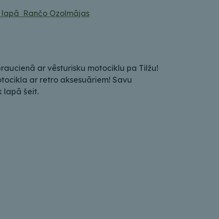
 lapā Rančo Ozolmājas
braucienā ar vēsturisku motociklu pa Tilžu!
motocikla ar retro aksesuāriem! Savu
 lapā šeit.