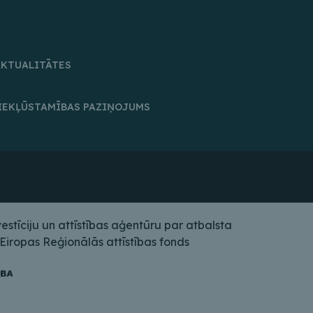
AKTUALITĀTES
IEKĻŪSTAMĪBAS PAZIŅOJUMS
tīciju un attīstības aģentūru par atbalsta
iropas Reģionālās attīstības fonds