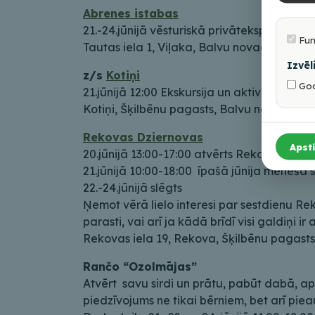
Abrenes istabas
21.-24.jūnijā vēsturiskā privātekspozīcija
Fun
Tautas iela 1, Viļaka, Balvu novads
Izvēl
z/s
Kotiņi
Goo
21.jūnijā 12:00 Ekskursija un aktivitātes 
Kotiņi, Šķilbēnu pagasts, Balvu novads, 26
Rekovas Dziernovas
Apsti
20.jūnijā 13:00-17:00 atvērts Rekovas Dzie
21.jūnijā 10:00-18:00 īpašā jūnija mēneša 
22.-24.jūnijā slēgts
Ņemot vērā lielo interesi par sestdienu R
parasti, vai arī ja kādā brīdī visi galdiņi
Rekovas iela 19, Rekova, Šķilbēnu pagasts,
Rančo “Ozolmājas”
Atvērt savu sirdi un prātu, pabūt dabā, ap
piedzīvojums ne tikai bērniem, bet arī pie