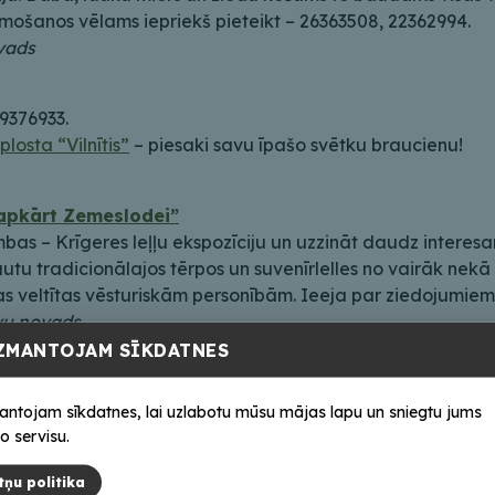
ošanos vēlams iepriekš pieteikt – 26363508, 22362994.
ovads
29376933.
plosta “Vilnītis”
– piesaki savu īpašo svētku braucienu!
apkārt Zemeslodei”
mbas – Krīgeres leļļu ekspozīciju un uzzināt daudz interes
autu tradicionālajos tērpos un suvenīrlelles no vairāk nekā
as veltītas vēsturiskām personībām. Ieeja par ziedojumiem.
lvu novads
ZMANTOJAM SĪKDATNES
zera
 un elektriskie velosipēdi. Piknika vieta uz jumta terases
antojam sīkdatnes, lai uzlabotu mūsu mājas lapu un sniegtu jums
o servisu.
priekš rezervējot: 26292288, 26486751
tņu politika