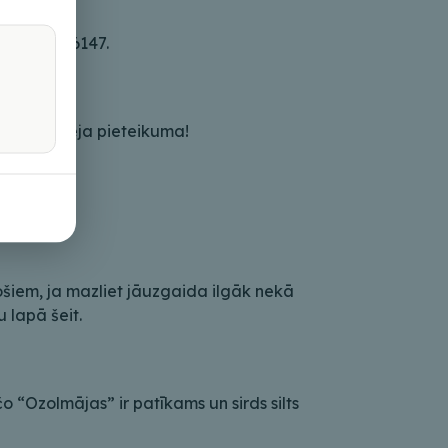
iekš: 26446147.
z iepriekšēja pieteikuma!
ošiem, ja mazliet jāuzgaida ilgāk nekā
 lapā šeit.
 “Ozolmājas” ir patīkams un sirds silts