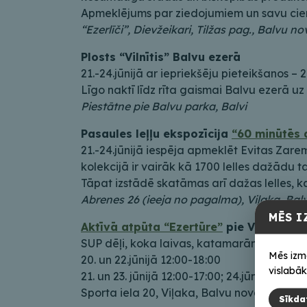
Apmeklējums par ziedojumiem un savu ciem
“Ezerlīči”, Dievžeikari, Tilžas pag., Balvu n
Plosts “Vilnītis” Balvu ezerā
21.-24.jūnijā ar iepriekšēju pieteikšanos – 
Līgo naktī līdz rīta gaismai Balvu ezerā uz
Piestātne pie Balvu parka, Balvi
Pasaules leļļu ekspozīcija
“60 minūtēs 
21.-24.jūnijā iespēja apmeklēt Evitas Zare
kolekcijā ir vairāk kā 1700 lelles dažādu t
Tāpat izstādē skatāmas arī dažas lelles, k
Abrenes 26 (ieeja no pagalma), Viļaka, Ba
MĒS I
Aktīvā atpūta “Ezertūre”
pie Viļakas e
SUP dēļi, koka laivas, katamarāns, tandēma
Mēs izm
20. un 22.jūnijā 12:00-18:00
vislabāk
21. un 23. jūnijā 12:00-17:00; 24.jūnijā – ie
Sporta iela 20, Viļaka, Balvu novads
Sīkda