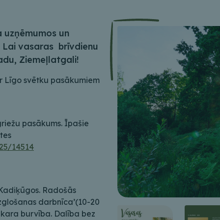
ma uzņēmumos un
m. Lai vasaras brīvdienu
adu, Ziemeļlatgali!
ar Līgo svētku pasākumiem
lgriežu pasākums. Īpašie
tes
025/14514
Kadiķūgos. Radošās
zglošanas darbnīca’(10-20
akara burvība. Dalība bez