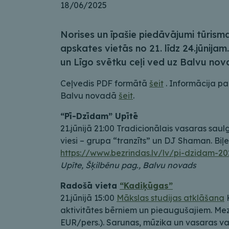
18/06/2025
Norises un īpašie piedāvājumi tūris
apskates vietās no 21. līdz 24.jūnija
un Līgo svētku ceļi ved uz Balvu nov
Ceļvedis PDF formātā
šeit
. Informācija p
Balvu novadā
šeit
.
“Pī-Dzīdam” Upītē
21.jūnijā 21:00 Tradicionālais vasaras sau
viesi – grupa “tranzīts” un DJ Shaman. Biļe
https://www.bezrindas.lv/lv/pi-dzidam-2
Upīte, Šķilbēnu pag., Balvu novads
Radošā vieta
“Kadiķūgas”
21.jūnijā 15:00
Mākslas studijas atklāšana
aktivitātes bērniem un pieaugušajiem. Me
EUR/pers.). Sarunas, mūzika un vasaras v