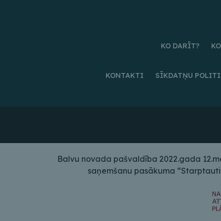
KO DARĪT?
KO
KONTAKTI
SĪKDATŅU POLIT
Balvu novada pašvaldība 2022.gada 12.maij
saņemšanu pasākuma “Starptautiskā