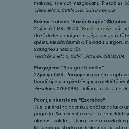
maksas, izņemot mezglošanu. Piesakies: 2
Liepu iela 5, Baltinava, Balvu novads
Krāmu tirdziņš “Bazār bagāž” Šklados
21.jūnijā 10:00-15:00
“Bazār bagāž”
būs ne 
dažādu lietu maiņas iespējas un aktivitāte
spēles. Piedāvājumā arī Škladu burgers. 
Saulgriežu noskaņās.
Partizānu iela 5, Balvi . Saziņai: 20031204
Pārgājiens
“Saulgrieži mežā”
22.jūnijā 15:00 Pārgājiena maršruts aptuv
baudītājiem un piedzīvojumu meklētājiem!
Piesakies: 27880893. Dalības maksa 5 EUR
Peoniju skaistums “Ezerlīčos”
Jūnijs ir krāšņo peoniju ziedēšanas laiks 
pagastā. Saimniecība atvērta apmeklētājie
akmeņu kolekciju, kura izvietota uzkalnā 
košumaugu stādus un biškopības produkci