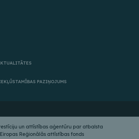
AKTUALITĀTES
IEKĻŪSTAMĪBAS PAZIŅOJUMS
tīciju un attīstības aģentūru par atbalsta
iropas Reģionālās attīstības fonds