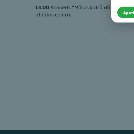
14:00
Koncerts “Mūsos katrā dārgums mīt”
Apsti
atpūtas centrā.