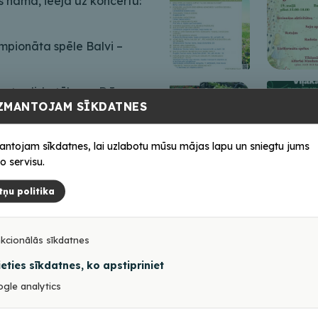
as namā, ieeja uz koncertu:
mpionāta spēle Balvi –
certa diskotēka ar DJ
ZMANTOJAM SĪKDATNES
skotēkā: 2€.
 Aināru Lipski Medņevas
antojam sīkdatnes, lai uzlabotu mūsu mājas lapu un sniegtu jums
: 5€.
o servisu.
ailu Rugāju Tautas namā,
tņu politika
kcionālās sīkdatnes
ādreizējo dzelzceļu – 31
ieties sīkdatnes, ko apstipriniet
transports atpakaļ uz
gle analytics
eikšanās obligāta, T: