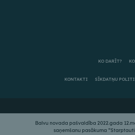
KO DARĪT?
KO
KONTAKTI
SĪKDATŅU POLIT
Balvu novada pašvaldība 2022.gada 12.maij
saņemšanu pasākuma “Starptautiskā