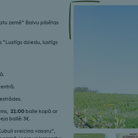
atu zemē” Balvu pilsētas
“Lustīgs dziedu, lustīgs
ā.
entrā.
 estrādes.
ums,
21:00
balle kopā ar
ja ballē: 3€.
ubuli sveicina vasaru”,