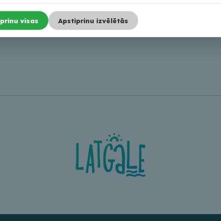
 Balvu Kultūras un
prinu visas
Apstiprinu izvēlētās