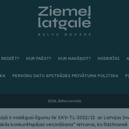
 REDZĒT?
KUR PAĒST?
KUR NAKŠŅOT?
NODERĪGI
IKA
PERSONU DATU APSTRĀDES PRIVĀTUMA POLITIKA
P
2026, Balvu novads
ā ir noslēgusi līgumu Nr SKV-TL-2022/12 ar Latvijas Inves
s konkurētspējas veicināšana” ietvaros, ko līdzfinansē E