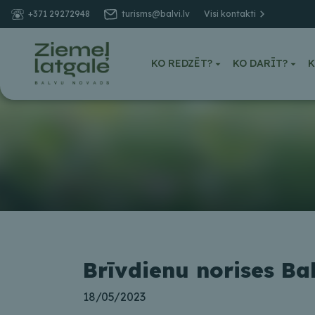
+371 29272948
turisms@balvi.lv
Visi kontakti
KO REDZĒT?
KO DARĪT?
K
Brīvdienu norises Ba
18/05/2023