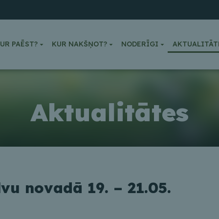
UR PAĒST?
KUR NAKŠŅOT?
NODERĪGI
AKTUALITĀT
Aktualitātes
lvu novadā 19. – 21.05.