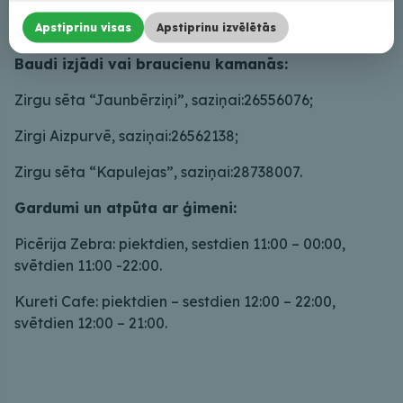
Rančo “Ozolmājas”: pastaiga dabā un komunikācija
ar dzīvniekiem, info: 22314805.
Apstiprinu visas
Apstiprinu izvēlētās
Baudi izjādi vai braucienu kamanās:
Zirgu sēta “Jaunbērziņi”, saziņai:26556076;
Zirgi Aizpurvē, saziņai:26562138;
Zirgu sēta “Kapulejas”, saziņai:28738007.
Gardumi un atpūta ar ģimeni:
Picērija Zebra: piektdien, sestdien 11:00 – 00:00,
svētdien 11:00 -22:00.
Kureti Cafe: piektdien – sestdien 12:00 – 22:00,
svētdien 12:00 – 21:00.