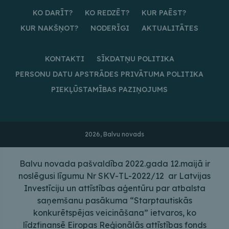
KO DARĪT?
KO REDZĒT?
KUR PAĒST?
KUR NAKŠŅOT?
NODERĪGI
AKTUALITĀTES
KONTAKTI
SĪKDATŅU POLITIKA
PERSONU DATU APSTRĀDES PRIVĀTUMA POLITIKA
PIEKĻŪSTAMĪBAS PAZIŅOJUMS
2026, Balvu novads
Balvu novada pašvaldība 2022.gada 12.maijā ir
noslēgusi līgumu Nr SKV-TL-2022/12 ar Latvijas
Investīciju un attīstības aģentūru par atbalsta
saņemšanu pasākuma “Starptautiskās
konkurētspējas veicināšana” ietvaros, ko
līdzfinansē Eiropas Reģionālās attīstības fonds