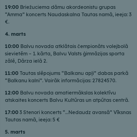
19:00
Briežuciema dāmu akordeonistu grupas
“Amma” koncerts Naudaskalna Tautas namā, ieeja: 3
€.
4. marts
10:00
Balvu novada atklātais čempionāts volejbolā
sievietēm – 1. kārta, Balvu Valsts ģimnāzijas sporta
zālē, Dārza ielā 2.
11:00
Tautas slēpojums “Balkanu apļi” dabas parkā
“Balkanu kalni”. Vairāk informācijas: 27824570.
12:00
Balvu novada amatiermākslas kolektīvu
atskaites koncerts Balvu Kultūras un atpūtas centrā.
17:00
3 Stenori koncerts “…Nedaudz avansā” Vīksnas
Tautas namā, ieeja: 5 €
5. marts