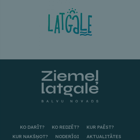
KO DARĪT?
KO REDZĒT?
KUR PAĒST?
KUR NAKŠŅOT?
NODERĪGI
AKTUALITĀTES