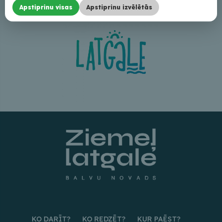
Apstiprinu visas
Apstiprinu izvēlētās
KO DARĪT?
KO REDZĒT?
KUR PAĒST?