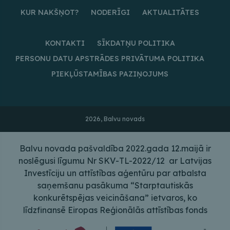
KUR NAKŠŅOT?
NODERĪGI
AKTUALITĀTES
KONTAKTI
SĪKDATŅU POLITIKA
PERSONU DATU APSTRĀDES PRIVĀTUMA POLITIKA
PIEKĻŪSTAMĪBAS PAZIŅOJUMS
2026, Balvu novads
Balvu novada pašvaldība 2022.gada 12.maijā ir
noslēgusi līgumu Nr SKV-TL-2022/12 ar Latvijas
Investīciju un attīstības aģentūru par atbalsta
saņemšanu pasākuma “Starptautiskās
konkurētspējas veicināšana” ietvaros, ko
līdzfinansē Eiropas Reģionālās attīstības fonds