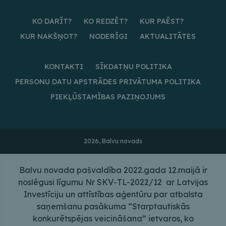
KO DARĪT?
KO REDZĒT?
KUR PAĒST?
KUR NAKŠŅOT?
NODERĪGI
AKTUALITĀTES
KONTAKTI
SĪKDATŅU POLITIKA
PERSONU DATU APSTRĀDES PRIVĀTUMA POLITIKA
PIEKĻŪSTAMĪBAS PAZIŅOJUMS
2026, Balvu novads
Balvu novada pašvaldība 2022.gada 12.maijā ir
noslēgusi līgumu Nr SKV-TL-2022/12 ar Latvijas
Investīciju un attīstības aģentūru par atbalsta
saņemšanu pasākuma “Starptautiskās
konkurētspējas veicināšana” ietvaros, ko