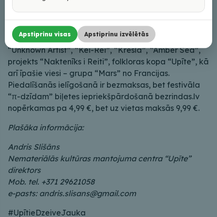
dārzā aicina folkloras kopa “Upīte” un viņu draugi.
Vakara turpinājumā no plkst. 22.00 Upītes stadionā
sāksies festivāls “π-dzīdam”, kurā šogad uzstāsies
Apstiprinu visas
Apstiprinu izvēlētās
Katrīna Karele un Liene Skrebinska, grupas
“Unknown Artist”, “Kei-Rei”, “Krēsla”, “Amber Sea”,
projekts “Naktenīks i Reiti”, folkloras kopa “Upīte”, kā
arī īpašie viesi – grupa “Mars” no Francijas.
Piedalīšanās ielīgošanā ir bezmaksas, bet festivāla
“π-dzīdam” biļetes iepriekšpārdošanā bezrindas.lv
nopērkamas pa 4,99 €, bet uz vietas maksās 9,99 €.
Plašāka informācija:
Andris Slišāns
Nemateriālās kultūras mantojuma centra “Upīte”
direktors
Mob. tel. +371 29621058
e-pasts: andris.slisans@gmail.com
#UpītieDzeiveJauka