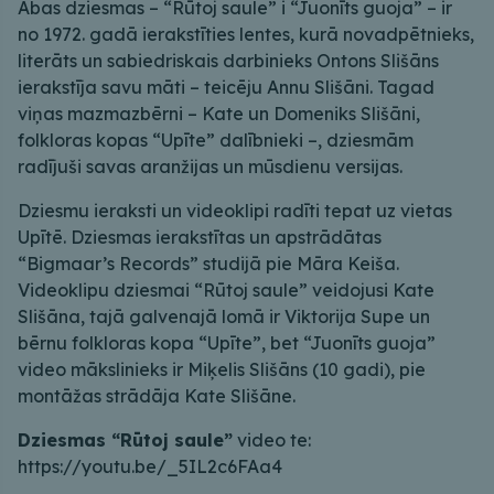
Abas dziesmas – “Rūtoj saule” i “Juonīts guoja” – ir
no 1972. gadā ierakstīties lentes, kurā novadpētnieks,
literāts un sabiedriskais darbinieks Ontons Slišāns
ierakstīja savu māti – teicēju Annu Slišāni. Tagad
viņas mazmazbērni – Kate un Domeniks Slišāni,
folkloras kopas “Upīte” dalībnieki –, dziesmām
radījuši savas aranžijas un mūsdienu versijas.
Dziesmu ieraksti un videoklipi radīti tepat uz vietas
Upītē. Dziesmas ierakstītas un apstrādātas
“Bigmaar’s Records” studijā pie Māra Keiša.
Videoklipu dziesmai “Rūtoj saule” veidojusi Kate
Slišāna, tajā galvenajā lomā ir Viktorija Supe un
bērnu folkloras kopa “Upīte”, bet “Juonīts guoja”
video mākslinieks ir Miķelis Slišāns (10 gadi), pie
montāžas strādāja Kate Slišāne.
Dziesmas “Rūtoj saule”
video te:
https://youtu.be/_5IL2c6FAa4