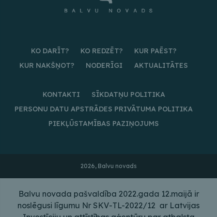
KO DARĪT?
KO REDZĒT?
KUR PAĒST?
KUR NAKŠŅOT?
NODERĪGI
AKTUALITĀTES
KONTAKTI
SĪKDATŅU POLITIKA
PERSONU DATU APSTRĀDES PRIVĀTUMA POLITIKA
PIEKĻŪSTAMĪBAS PAZIŅOJUMS
2026, Balvu novads
Balvu novada pašvaldība 2022.gada 12.maijā ir
noslēgusi līgumu Nr SKV-TL-2022/12 ar Latvijas