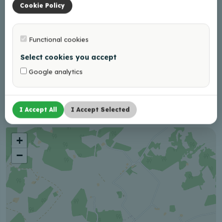
Kontaktai
Cookie Policy
andris.slisans@gmail.com
+37129621058
Functional cookies
Select cookies you accept
Internete
Google analytics
Facebook
Instagram
I Accept All
I Accept Selected
+
−