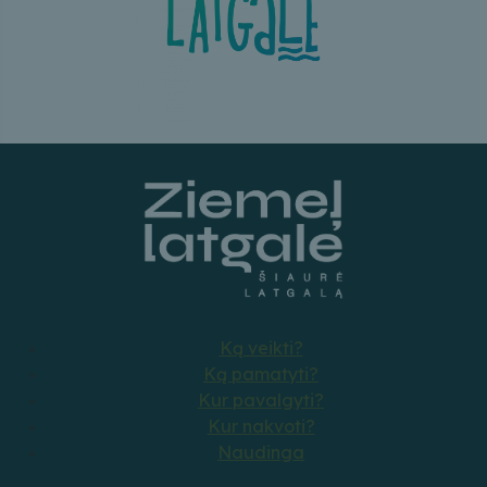
Ką veikti?
Ką pamatyti?
Kur pavalgyti?
Kur nakvoti?
Naudinga