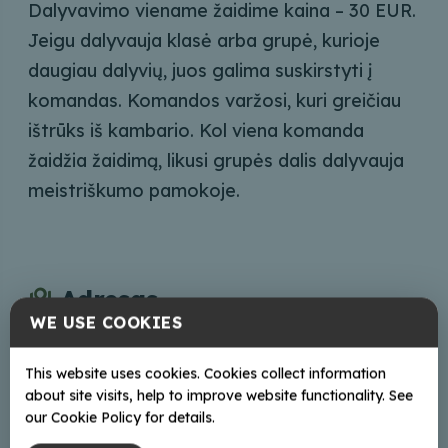
Dalyvavimo viename žaidime kaina – 30 EUR.
Jeigu dalyvauja klasė arba grupė, kurioje
daugiau dalyvių, juos galima suskirstyti į
komandas. Komandos varžosi, kuri greičiau
ištrūks iš kambario. Kol viena komanda
žaidžia žaidimą, likusi grupės dalis dalyvauja
meistriškumo pamokoje.
Adresas
WE USE COOKIES
Stabļovas iela 1, Upīte, Šķilbēnu pag., Balvu nov.,
LV-4587
This website uses cookies. Cookies collect information
Braukt
about site visits, help to improve website functionality. See
our Cookie Policy for details.