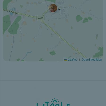
Leaflet
|
©
OpenStreetMap