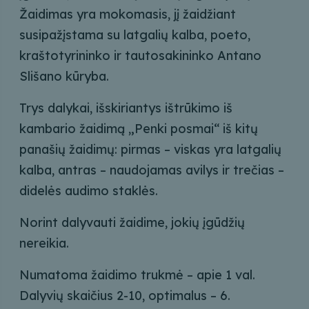
Žaidimas yra mokomasis, jį žaidžiant
susipažįstama su latgalių kalba, poeto,
kraštotyrininko ir tautosakininko Antano
Slišano kūryba.
Trys dalykai, išskiriantys ištrūkimo iš
kambario žaidimą „Penki posmai“ iš kitų
panašių žaidimų: pirmas – viskas yra latgalių
kalba, antras – naudojamas avilys ir trečias –
didelės audimo staklės.
Norint dalyvauti žaidime, jokių įgūdžių
nereikia.
Numatoma žaidimo trukmė – apie 1 val.
Dalyvių skaičius 2-10, optimalus – 6.