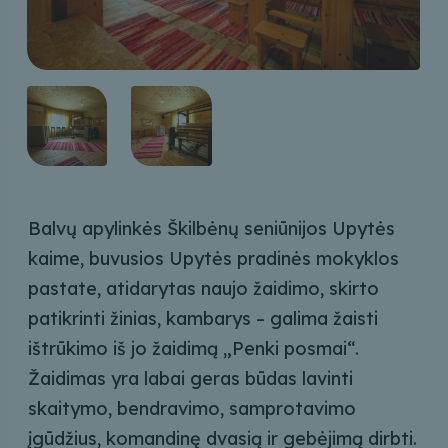
Balvų apylinkės Škilbėnų seniūnijos Upytės
kaime, buvusios Upytės pradinės mokyklos
pastate, atidarytas naujo žaidimo, skirto
patikrinti žinias, kambarys – galima žaisti
ištrūkimo iš jo žaidimą „Penki posmai“.
Žaidimas yra labai geras būdas lavinti
skaitymo, bendravimo, samprotavimo
įgūdžius, komandinę dvasią ir gebėjimą dirbti.