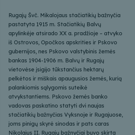
Rugajų Švč. Mikalojaus stačiatikių bažnyčia
pastatyta 1915 m. Stačiatikių Balvų
apylinkėje atsirado XX a. pradžioje – atvyko
iš Ostrovos, Opočkos apskrities ir Pskovo
gubernijos, nes Pskovo valstybinis žemės
bankas 1904-1906 m. Balvų ir Rugajų
vietovėse įsigijo tūkstančius hektarų
pelkėtos ir miškais apaugusios žemės, kurią
palankiomis sąlygomis suteikė
atvykstantiems. Pskovo žemės banko
vadovas paskatino statyti dvi naujas
stačiatikių bažnyčias Vyksnoje ir Rugajuose,
joms pinigų skyrė sinodas ir pats caras
Nikolajus II. Rugajų bažnyčiai buvo skirta