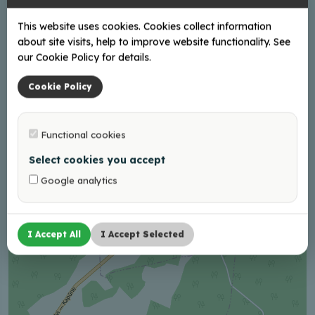
This website uses cookies. Cookies collect information
+
about site visits, help to improve website functionality. See
our Cookie Policy for details.
−
Cookie Policy
Functional cookies
Select cookies you accept
Google analytics
I Accept All
I Accept Selected