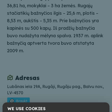
36,81 ha, mokyklai – 3 ha žemės. Rugajų
stačiatikių bažnyčios ilgis – 25,6 m, plotis –
8,53 m, aukštis – 5,35 m. Prie bažnyčios yra
kapinės su 500 kapų. Iš pradžių bažnyčia
buvo nudažyta mėlyna spalva. 1937 m. aplink
bažnyčią aptverta tvora buvo atstatyta
2009 m.
Adresas
Lubānas iela 19A, Rugāji, Rugāju pag., Balvu nov.,
LV-4570
Braukt
WE USE COOKIES