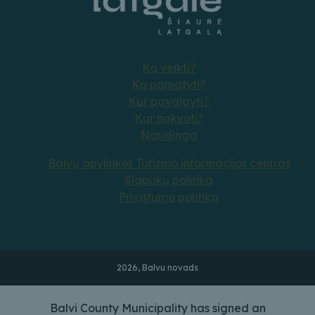
Ką veikti?
Ką pamatyti?
Kur pavalgyti?
Kur nakvoti?
Naudinga
Balvų apylinkės Turizmo informacijos centras
Slapukų politika
Privatumo politika
2026, Balvu novads
Balvi County Municipality has signed an