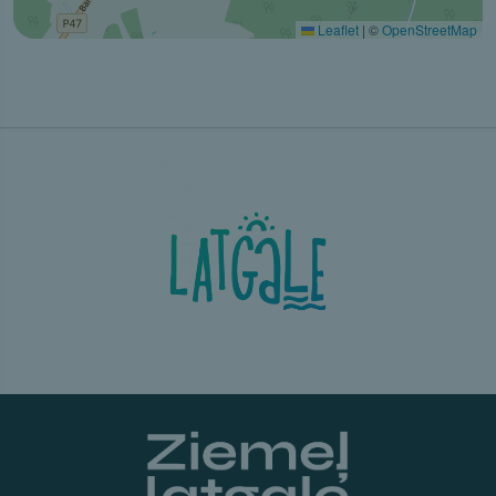
Leaflet
|
©
OpenStreetMap