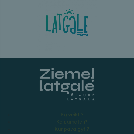
Ką veikti?
Ką pamatyti?
Kur pavalgyti?