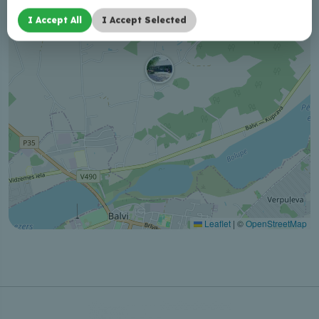
I Accept All
I Accept Selected
Leaflet
|
©
OpenStreetMap