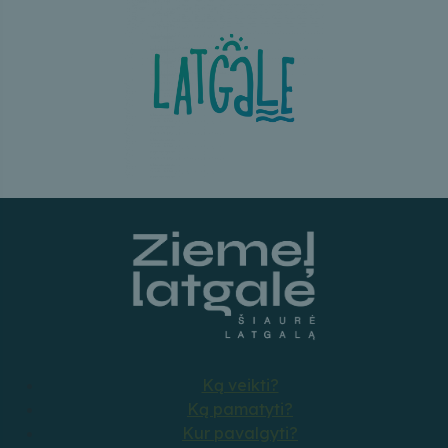
Ką veikti?
Ką pamatyti?
Kur pavalgyti?