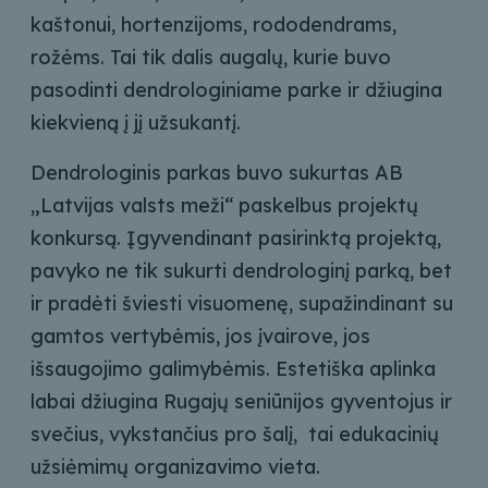
kaštonui, hortenzijoms, rododendrams,
rožėms. Tai tik dalis augalų, kurie buvo
pasodinti dendrologiniame parke ir džiugina
kiekvieną į jį užsukantį.
Dendrologinis parkas buvo sukurtas AB
„Latvijas valsts meži“ paskelbus projektų
konkursą. Įgyvendinant pasirinktą projektą,
pavyko ne tik sukurti dendrologinį parką, bet
ir pradėti šviesti visuomenę, supažindinant su
gamtos vertybėmis, jos įvairove, jos
išsaugojimo galimybėmis. Estetiška aplinka
labai džiugina Rugajų seniūnijos gyventojus ir
svečius, vykstančius pro šalį, tai edukacinių
užsiėmimų organizavimo vieta.