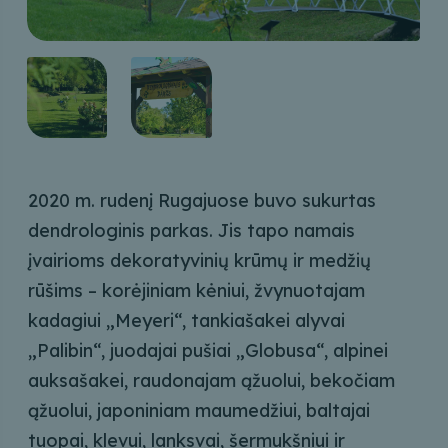
2020 m. rudenį Rugajuose buvo sukurtas
dendrologinis parkas. Jis tapo namais
įvairioms dekoratyvinių krūmų ir medžių
rūšims – korėjiniam kėniui, žvynuotajam
kadagiui „Meyeri“, tankiašakei alyvai
„Palibin“, juodajai pušiai „Globusa“, alpinei
auksašakei, raudonajam ąžuolui, bekočiam
ąžuolui, japoniniam maumedžiui, baltajai
tuopai, klevui, lanksvai, šermukšniui ir