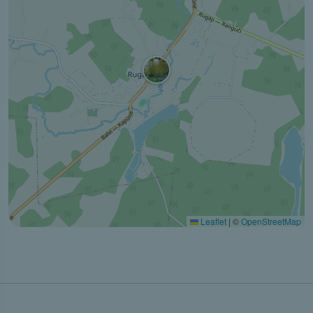
Leaflet
|
©
OpenStreetMap