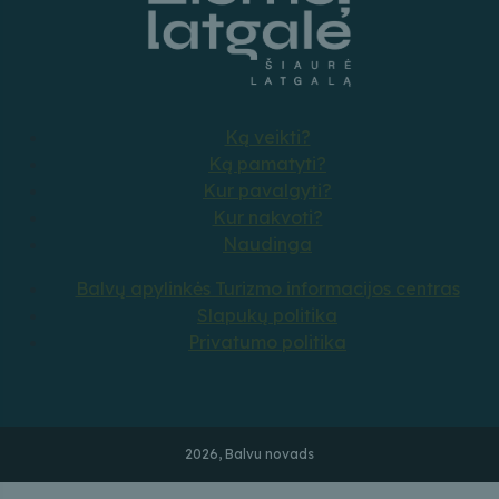
Ką veikti?
Ką pamatyti?
Kur pavalgyti?
Kur nakvoti?
Naudinga
Balvų apylinkės Turizmo informacijos centras
Slapukų politika
Privatumo politika
2026, Balvu novads